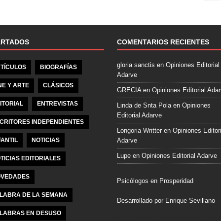
e
b
o
o
ARTADOS
COMENTARIOS RECIENTES
k
gloria sanctis
en
Opiniones Editorial
TÍCULOS
BIOGRAFÍAS
Adarve
NE Y ARTE
CLÁSICOS
GRECIA
en
Opiniones Editorial Ada
ITORIAL
ENTREVISTAS
Linda de Snta Pola
en
Opiniones
Editorial Adarve
CRITORES INDEPENDIENTES
Longoria Writter
en
Opiniones Editori
FANTIL
NOTICIAS
Adarve
Lupe
en
Opiniones Editorial Adarve
TICIAS EDITORIALES
VEDADES
Psicólogos en Prosperidad
LABRA DE LA SEMANA
Desarrollado por Enrique Sevillano
LABRAS EN DESUSO
Pulseras Elegantes para él y para el