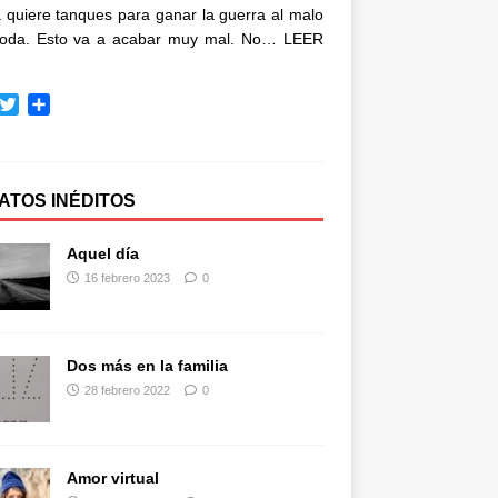
quiere tanques para ganar la guerra al malo
oda. Esto va a acabar muy mal. No…
LEER
T
C
w
o
i
m
t
p
t
a
ATOS INÉDITOS
e
r
r
t
Aquel día
i
16 febrero 2023
0
r
Dos más en la familia
28 febrero 2022
0
Amor virtual