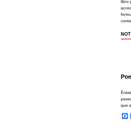
libro
acced
formu
cont
NOT
Poe
Éras
pasea
que 
F
a
c