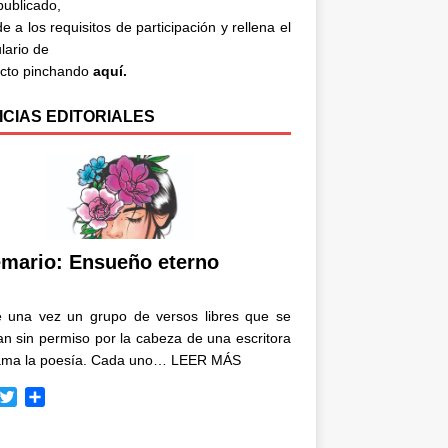
 publicado,
e a los requisitos de participación y rellena el
lario de
acto pinchando
aquí.
ICIAS EDITORIALES
mario: Ensueño eterno
e una vez un grupo de versos libres que se
n sin permiso por la cabeza de una escritora
ama la poesía. Cada uno…
LEER MÁS
T
C
w
o
i
m