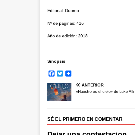
Editorial: Duomo
Nº de páginas: 416
Año de edición: 2018
Sinopsis
F
T
C
a
w
o
ANTERIOR
c
i
m
e
t
p
«Nuestro es el cielo» de Luke Alln
b
t
a
o
e
r
o
r
t
k
i
SÉ EL PRIMERO EN COMENTAR
r
Dejar una contestacion