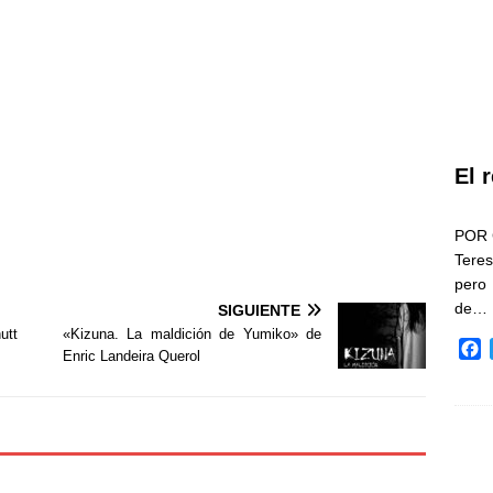
El 
POR 
Teres
pero
de…
SIGUIENTE
utt
«Kizuna. La maldición de Yumiko» de
F
Enric Landeira Querol
a
c
e
b
o
o