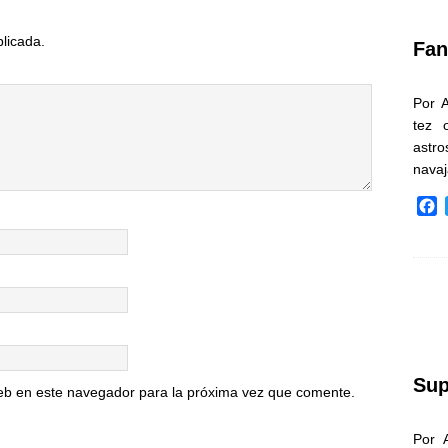
k
blicada.
Fan
Por 
tez 
astr
nava
F
a
c
e
b
o
o
k
Sup
eb en este navegador para la próxima vez que comente.
Por 