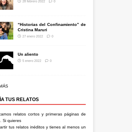
28 febrero 2022
0
“Historias del Confinamiento” de
Cristina Maruri
27 enero 2022
0
Un aliento
5 enero 2022
0
 MÁS
ÍA TUS RELATOS
camos relatos cortos y primeras páginas de
. Si quieres
rtir tus relatos inéditos y tienes al menos un