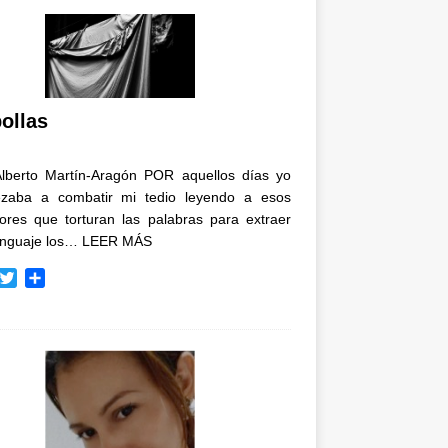
ollas
Alberto Martín-Aragón POR aquellos días yo
zaba a combatir mi tedio leyendo a esos
tores que torturan las palabras para extraer
enguaje los…
LEER MÁS
T
C
w
o
i
m
t
p
t
a
e
r
r
t
i
r