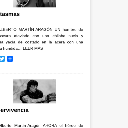
i
r
tasmas
ALBERTO MARTÍN-ARAGÓN UN hombre de
oscura ataviado con una chilaba sucia y
osa yacía de costado en la acera con una
ja hundida…
LEER MÁS
T
C
w
o
i
m
t
p
t
a
e
r
r
t
i
r
ervivencia
Alberto Martín-Aragón AHORA el héroe de