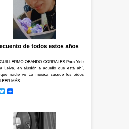
recuento de todos estos años
GUILLERMO OBANDO CORRALES Para Yirle
a Leiva, en alusión a aquello que está ahí,
 que nadie ve La música sacude los oídos
LEER MÁS
T
C
w
o
i
m
t
p
t
a
e
r
r
t