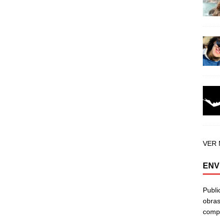
VER
ENV
Publi
obras
compa