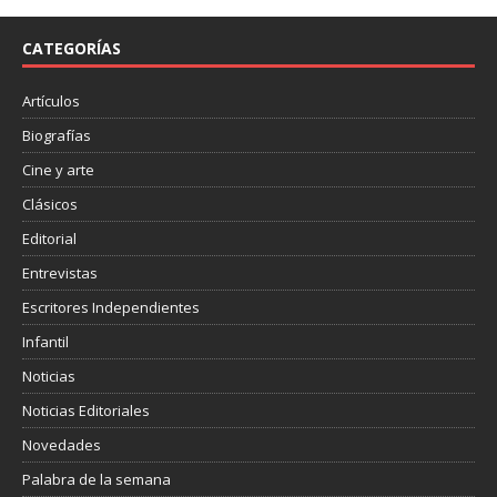
b
t
a
o
e
r
o
r
t
CATEGORÍAS
k
i
r
Artículos
Biografías
Cine y arte
Clásicos
Editorial
Entrevistas
Escritores Independientes
Infantil
Noticias
Noticias Editoriales
Novedades
Palabra de la semana