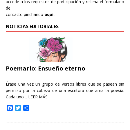
accede a los requisitos de participación y rellena el formulario
de
contacto pinchando
aquí.
NOTICIAS EDITORIALES
Poemario: Ensueño eterno
Érase una vez un grupo de versos libres que se pasean sin
permiso por la cabeza de una escritora que ama la poesía.
Cada uno…
LEER MÁS
F
T
C
a
w
o
c
i
m
e
t
p