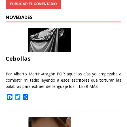
NOVEDADES
Cebollas
Por Alberto Martín-Aragón POR aquellos días yo empezaba a
combatir mi tedio leyendo a esos escritores que torturan las
palabras para extraer del lenguaje los…
LEER MÁS
F
T
C
a
w
o
c
i
m
e
t
p
b
t
a
o
e
r