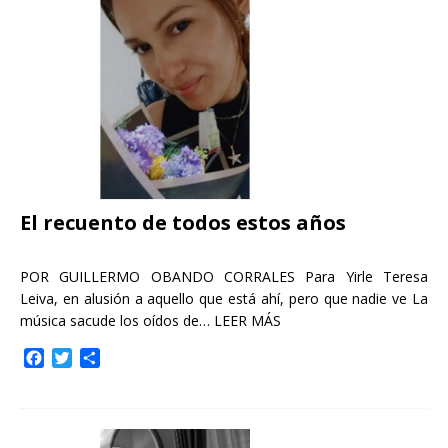
o
r
t
k
i
r
El recuento de todos estos años
POR GUILLERMO OBANDO CORRALES Para Yirle Teresa
Leiva, en alusión a aquello que está ahí, pero que nadie ve La
música sacude los oídos de…
LEER MÁS
F
T
C
a
w
o
c
i
m
e
t
p
b
t
a