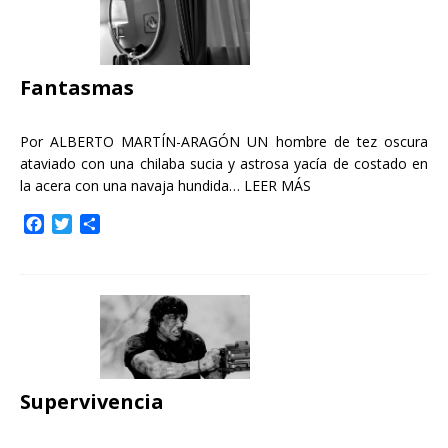
o
e
r
o
r
t
k
i
r
Fantasmas
Por ALBERTO MARTÍN-ARAGÓN UN hombre de tez oscura
ataviado con una chilaba sucia y astrosa yacía de costado en
la acera con una navaja hundida…
LEER MÁS
F
T
C
a
w
o
c
i
m
e
t
p
b
t
a
o
e
r
o
r
t
k
i
r
Supervivencia