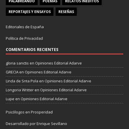
PALABREANDO
POEMAS
RELATOS INÉDITOS
REPORTAJES Y ENSAYOS
RESEÑAS
Editoriales de España
Política de Privacidad
COMENTARIOS RECIENTES
gloria sanctis
en
Opiniones Editorial Adarve
GRECIA
en
Opiniones Editorial Adarve
Linda de Snta Pola
en
Opiniones Editorial Adarve
Longoria Writter
en
Opiniones Editorial Adarve
Lupe
en
Opiniones Editorial Adarve
Psicólogos en Prosperidad
Desarrollado por Enrique Sevillano