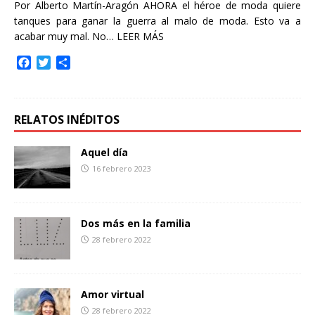
Por Alberto Martín-Aragón AHORA el héroe de moda quiere
tanques para ganar la guerra al malo de moda. Esto va a
acabar muy mal. No…
LEER MÁS
F
T
C
a
w
o
c
i
m
e
t
p
b
t
a
RELATOS INÉDITOS
o
e
r
o
r
t
Aquel día
k
i
16 febrero 2023
r
Dos más en la familia
28 febrero 2022
Amor virtual
28 febrero 2022