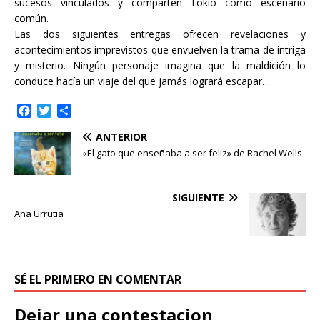
sucesos vinculados y comparten Tokio como escenario
común.
Las dos siguientes entregas ofrecen revelaciones y
acontecimientos imprevistos que envuelven la trama de intriga
y misterio. Ningún personaje imagina que la maldición lo
conduce hacía un viaje del que jamás logrará escapar…
F
T
C
a
w
o
ANTERIOR
c
i
m
e
t
p
«El gato que enseñaba a ser feliz» de Rachel Wells
b
t
a
o
e
r
o
r
t
SIGUIENTE
k
i
Ana Urrutia
r
SÉ EL PRIMERO EN COMENTAR
Dejar una contestacion