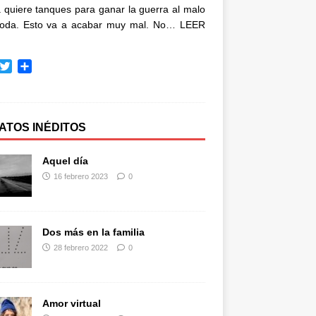
quiere tanques para ganar la guerra al malo
oda. Esto va a acabar muy mal. No…
LEER
T
C
w
o
i
m
t
p
t
a
ATOS INÉDITOS
e
r
r
t
Aquel día
i
16 febrero 2023
0
r
Dos más en la familia
28 febrero 2022
0
Amor virtual