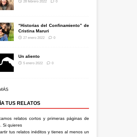
28 febrero 2022
0
“Historias del Confinamiento” de
Cristina Maruri
27 enero 2022
0
Un aliento
5 enero 2022
0
 MÁS
ÍA TUS RELATOS
camos relatos cortos y primeras páginas de
. Si quieres
rtir tus relatos inéditos y tienes al menos un