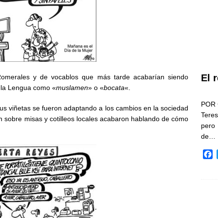
El 
Romerales y de vocablos que más tarde acabarían siendo
 la Lengua como «
muslamen
» o «
bocata
«.
POR 
sus viñetas se fueron adaptando a los cambios en la sociedad
Teres
n sobre misas y cotilleos locales acabaron hablando de cómo
pero
de…
F
a
c
e
b
o
o