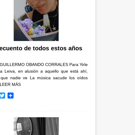
recuento de todos estos años
GUILLERMO OBANDO CORRALES Para Yirle
a Leiva, en alusión a aquello que está ahí,
 que nadie ve La música sacude los oídos
LEER MÁS
T
C
w
o
i
m
t
p
t
a
e
r
r
t