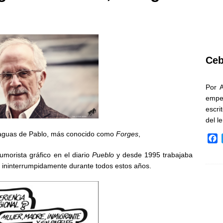
Ceb
Por 
empe
escri
del l
Fraguas de Pablo, más conocido como
Forges
,
F
a
orista gráfico en el diario
Pueblo
y desde 1995 trabajaba
c
o ininterrumpidamente durante todos estos años.
e
b
o
o
k