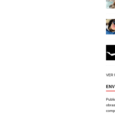
VER
ENV
Publi
obras
compa