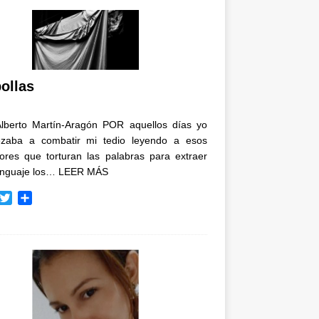
ollas
Alberto Martín-Aragón POR aquellos días yo
zaba a combatir mi tedio leyendo a esos
tores que torturan las palabras para extraer
enguaje los…
LEER MÁS
T
C
w
o
i
m
t
p
t
a
e
r
r
t
i
r