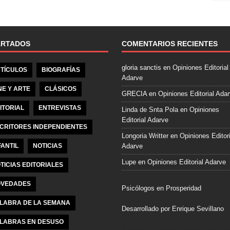
e
b
o
o
ARTADOS
COMENTARIOS RECIENTES
k
gloria sanctis
en
Opiniones Editorial
TÍCULOS
BIOGRAFÍAS
Adarve
NE Y ARTE
CLÁSICOS
GRECIA
en
Opiniones Editorial Ada
ITORIAL
ENTREVISTAS
Linda de Snta Pola
en
Opiniones
Editorial Adarve
CRITORES INDEPENDIENTES
Longoria Writter
en
Opiniones Editori
FANTIL
NOTICIAS
Adarve
Lupe
en
Opiniones Editorial Adarve
TICIAS EDITORIALES
VEDADES
Psicólogos en Prosperidad
LABRA DE LA SEMANA
Desarrollado por Enrique Sevillano
LABRAS EN DESUSO
Pulseras Elegantes para él y para el