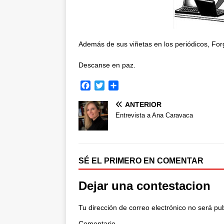
Además de sus viñetas en los periódicos, For
Descanse en paz.
F
T
C
a
w
o
ANTERIOR
c
i
m
e
t
p
Entrevista a Ana Caravaca
b
t
a
o
e
r
o
r
t
k
i
SÉ EL PRIMERO EN COMENTAR
r
Dejar una contestacion
Tu dirección de correo electrónico no será pu
Comentario