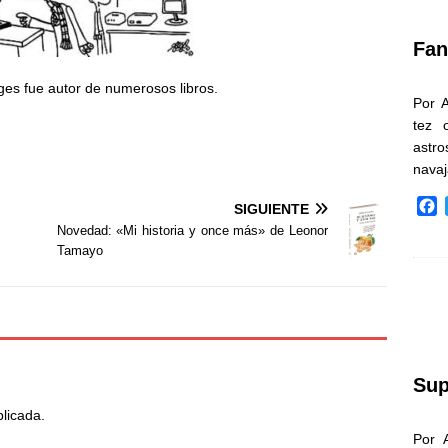
k
Fan
ges fue autor de numerosos libros.
Por 
tez 
astr
nava
F
SIGUIENTE
a
Novedad: «Mi historia y once más» de Leonor
c
Tamayo
e
b
o
o
k
Sup
blicada.
Por 