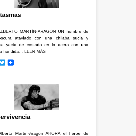
i
r
tasmas
ALBERTO MARTÍN-ARAGÓN UN hombre de
oscura ataviado con una chilaba sucia y
osa yacía de costado en la acera con una
ja hundida…
LEER MÁS
T
C
w
o
i
m
t
p
t
a
e
r
r
t
i
r
ervivencia
Alberto Martín-Aragón AHORA el héroe de