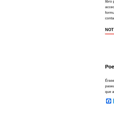
libro
acced
formu
cont
NOT
Poe
Éras
pasea
que 
F
a
c