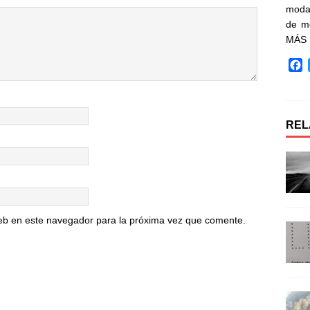
moda 
de m
MÁS
F
a
c
e
b
REL
o
o
k
eb en este navegador para la próxima vez que comente.