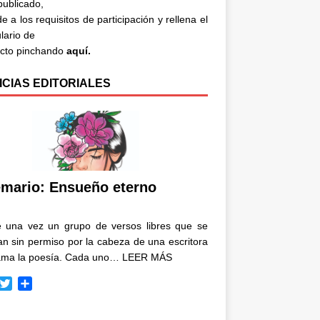
 publicado,
e a los requisitos de participación y rellena el
lario de
acto pinchando
aquí.
ICIAS EDITORIALES
mario: Ensueño eterno
e una vez un grupo de versos libres que se
n sin permiso por la cabeza de una escritora
ama la poesía. Cada uno…
LEER MÁS
T
C
w
o
i
m