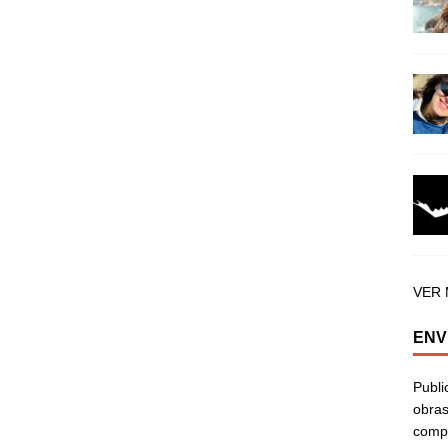
VER
ENV
Publi
obras
compa