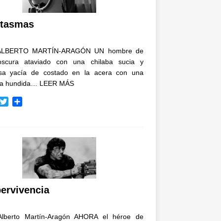
i
r
tasmas
ALBERTO MARTÍN-ARAGÓN UN hombre de
oscura ataviado con una chilaba sucia y
osa yacía de costado en la acera con una
ja hundida…
LEER MÁS
T
C
w
o
i
m
t
p
t
a
e
r
r
t
i
r
ervivencia
Alberto Martín-Aragón AHORA el héroe de