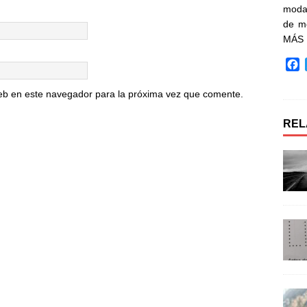
moda 
de m
MÁS
F
a
c
eb en este navegador para la próxima vez que comente.
e
b
REL
o
o
k