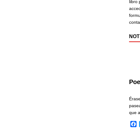
libro
acced
formu
cont
NOT
Poe
Éras
pasea
que 
F
a
c