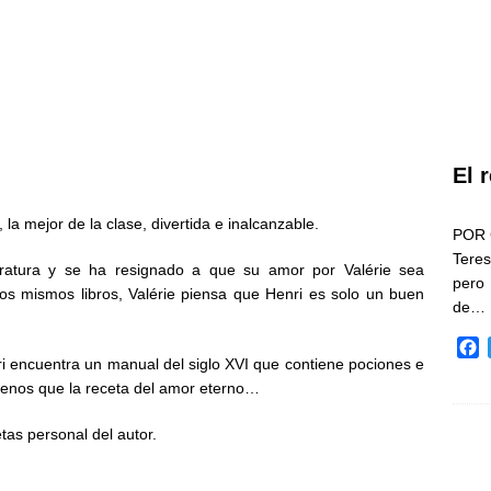
El 
 la mejor de la clase, divertida e inalcanzable.
POR 
Teres
teratura y se ha resignado a que su amor por Valérie sea
pero
os mismos libros, Valérie piensa que Henri es solo un buen
de…
F
ri encuentra un manual del siglo XVI que contiene pociones e
a
menos que la receta del amor eterno…
c
e
tas personal del autor.
b
o
o