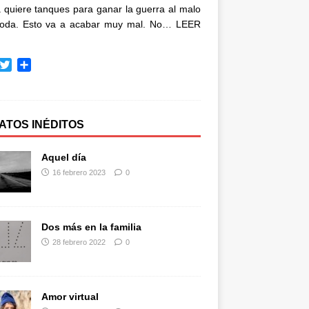
quiere tanques para ganar la guerra al malo
oda. Esto va a acabar muy mal. No…
LEER
T
C
w
o
i
m
t
p
t
a
ATOS INÉDITOS
e
r
r
t
Aquel día
i
16 febrero 2023
0
r
Dos más en la familia
28 febrero 2022
0
Amor virtual