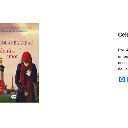
Ceb
Por 
empe
escri
del l
F
a
c
e
b
o
o
k