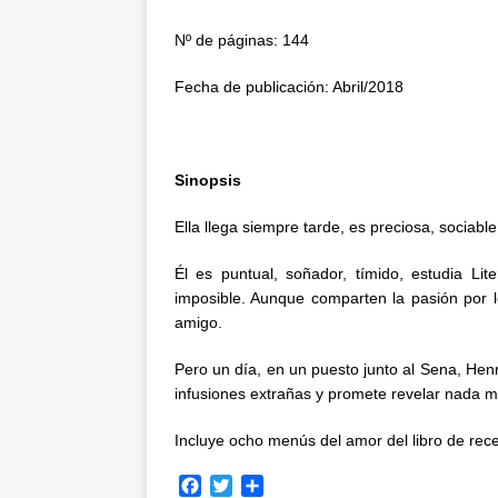
Nº de páginas: 144
Fecha de publicación: Abril/2018
Sinopsis
Ella llega siempre tarde, es preciosa, sociable,
Él es puntual, soñador, tímido, estudia Li
imposible. Aunque comparten la pasión por l
amigo.
Pero un día, en un puesto junto al Sena, Hen
infusiones extrañas y promete revelar nada 
Incluye ocho menús del amor del libro de rece
F
T
C