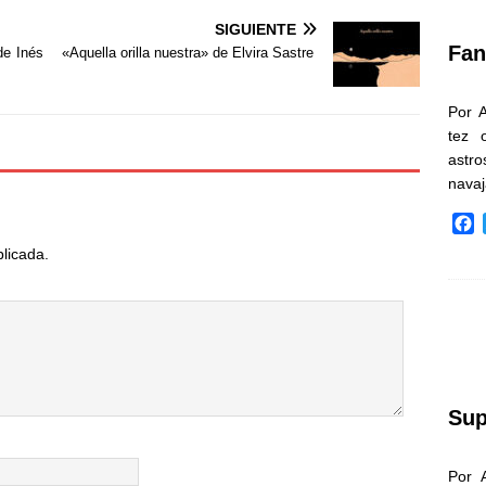
k
SIGUIENTE
Fan
de Inés
«Aquella orilla nuestra» de Elvira Sastre
Por 
tez 
astr
nava
F
a
blicada.
c
e
b
o
o
k
Sup
Por 