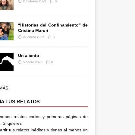
28 febrero 2022
0
“Historias del Confinamiento” de
Cristina Maruri
27 enero 2022
0
Un aliento
5 enero 2022
0
 MÁS
ÍA TUS RELATOS
camos relatos cortos y primeras páginas de
. Si quieres
rtir tus relatos inéditos y tienes al menos un