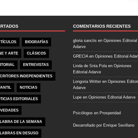
e
b
o
o
ARTADOS
COMENTARIOS RECIENTES
k
gloria sanctis
en
Opiniones Editorial
TÍCULOS
BIOGRAFÍAS
Adarve
NE Y ARTE
CLÁSICOS
GRECIA
en
Opiniones Editorial Ada
ITORIAL
ENTREVISTAS
Linda de Snta Pola
en
Opiniones
Editorial Adarve
CRITORES INDEPENDIENTES
Longoria Writter
en
Opiniones Editori
FANTIL
NOTICIAS
Adarve
Lupe
en
Opiniones Editorial Adarve
TICIAS EDITORIALES
VEDADES
Psicólogos en Prosperidad
LABRA DE LA SEMANA
Desarrollado por Enrique Sevillano
LABRAS EN DESUSO
Pulseras Elegantes para él y para el