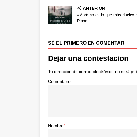
a
w
o
ANTERIOR
c
i
m
e
t
p
«Morir no es lo que más duele» 
b
t
a
Plana
o
e
r
o
r
t
k
i
SÉ EL PRIMERO EN COMENTAR
r
Dejar una contestacion
Tu dirección de correo electrónico no será pu
Comentario
Nombre
*