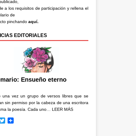
 publicado,
e a los requisitos de participación y rellena el
lario de
acto pinchando
aquí.
ICIAS EDITORIALES
mario: Ensueño eterno
e una vez un grupo de versos libres que se
n sin permiso por la cabeza de una escritora
ama la poesía. Cada uno…
LEER MÁS
T
C
w
o
i
m