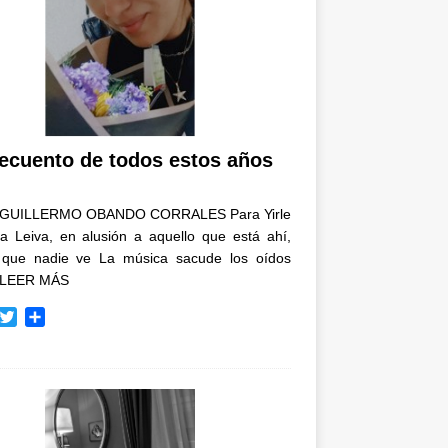
recuento de todos estos años
GUILLERMO OBANDO CORRALES Para Yirle
a Leiva, en alusión a aquello que está ahí,
 que nadie ve La música sacude los oídos
LEER MÁS
T
C
w
o
i
m
t
p
t
a
e
r
r
t