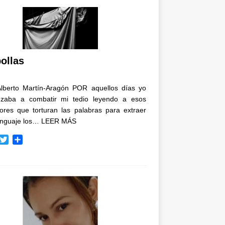
ollas
Alberto Martín-Aragón POR aquellos días yo
zaba a combatir mi tedio leyendo a esos
tores que torturan las palabras para extraer
enguaje los…
LEER MÁS
T
C
w
o
i
m
t
p
t
a
e
r
r
t
i
r