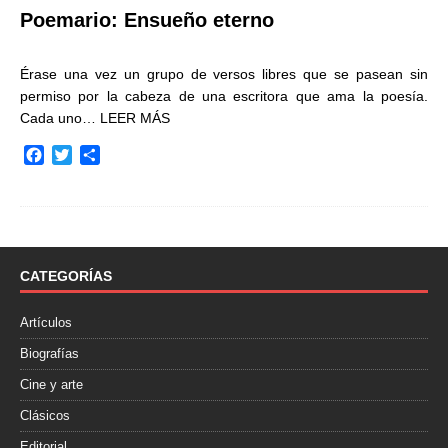
Poemario: Ensueño eterno
Érase una vez un grupo de versos libres que se pasean sin
permiso por la cabeza de una escritora que ama la poesía.
Cada uno…
LEER MÁS
F
T
C
a
w
o
c
i
m
e
t
p
b
t
a
o
e
r
o
r
t
CATEGORÍAS
k
i
r
Artículos
Biografías
Cine y arte
Clásicos
Editorial