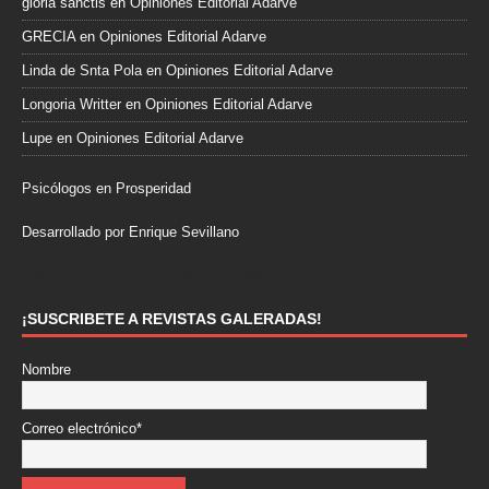
gloria sanctis
en
Opiniones Editorial Adarve
GRECIA
en
Opiniones Editorial Adarve
Linda de Snta Pola
en
Opiniones Editorial Adarve
Longoria Writter
en
Opiniones Editorial Adarve
Lupe
en
Opiniones Editorial Adarve
Psicólogos en Prosperidad
Desarrollado por Enrique Sevillano
Pulseras Elegantes para él y para ella.
¡SUSCRIBETE A REVISTAS GALERADAS!
Nombre
Correo electrónico*