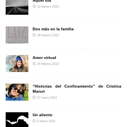
Aquel día
k
i
16 febrero 2023
r
Dos más en la familia
28 febrero 2022
Amor virtual
28 febrero 2022
“Historias del Confinamiento” de Cristina
Maruri
27 enero 2022
Un aliento
5 enero 2022