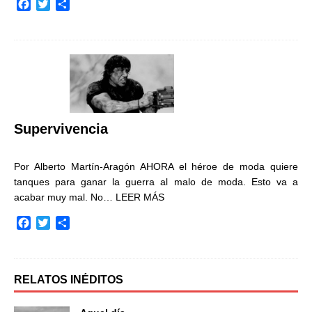
F
T
C
a
w
o
c
i
m
e
t
p
b
t
a
o
e
r
o
r
t
k
i
r
Supervivencia
Por Alberto Martín-Aragón AHORA el héroe de moda quiere
tanques para ganar la guerra al malo de moda. Esto va a
acabar muy mal. No…
LEER MÁS
F
T
C
a
w
o
c
i
m
e
t
p
b
t
a
RELATOS INÉDITOS
o
e
r
o
r
t