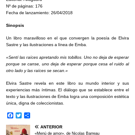
Nº de páginas: 176
Fecha de lanzamiento: 26/04/2018
Sinopsis
Un libro maravilloso en el que convergen la poesía de Elvira
Sastre y las ilustraciones a línea de Emba.
«Sentí las raíces apretando mis tobillos. Uno no deja de esperar
porque se canse, uno deja de esperar porque cesa el ruido al
otro lado y las raíces se secan.»
Elvira Sastre revela en este libro su mundo interior y sus
experiencias más íntimas. El diálogo que se establece entre el
texto y las ilustraciones de Emba logra una composición estética
única, digna de coleccionistas.
F
T
C
a
w
o
ANTERIOR
c
i
m
e
t
p
«Menú de amor», de Nicolas Barreau