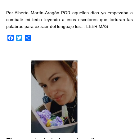
Por Alberto Martín-Aragón POR aquellos días yo empezaba a
combatir mi tedio leyendo a esos escritores que torturan las
palabras para extraer del lenguaje los…
LEER MÁS
F
T
C
a
w
o
c
i
m
e
t
p
b
t
a
o
e
r
o
r
t
k
i
r