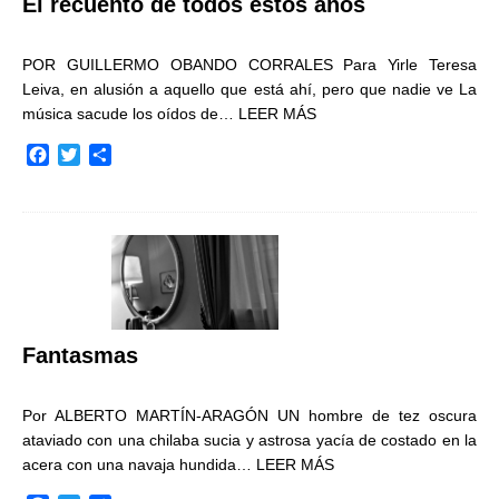
El recuento de todos estos años
POR GUILLERMO OBANDO CORRALES Para Yirle Teresa
Leiva, en alusión a aquello que está ahí, pero que nadie ve La
música sacude los oídos de…
LEER MÁS
F
T
C
a
w
o
c
i
m
e
t
p
b
t
a
o
e
r
o
r
t
k
i
r
Fantasmas
Por ALBERTO MARTÍN-ARAGÓN UN hombre de tez oscura
ataviado con una chilaba sucia y astrosa yacía de costado en la
acera con una navaja hundida…
LEER MÁS