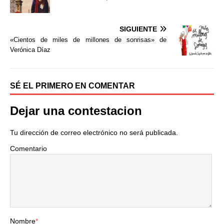
b
t
a
o
e
r
o
r
t
SIGUIENTE
k
i
«Cientos de miles de millones de sonrisas» de
r
Verónica Díaz
SÉ EL PRIMERO EN COMENTAR
Dejar una contestacion
Tu dirección de correo electrónico no será publicada.
Comentario
Nombre
*