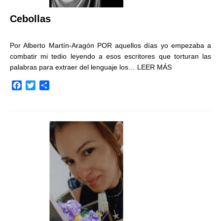
Cebollas
Por Alberto Martín-Aragón POR aquellos días yo empezaba a
combatir mi tedio leyendo a esos escritores que torturan las
palabras para extraer del lenguaje los…
LEER MÁS
F
T
C
a
w
o
c
i
m
e
t
p
b
t
a
o
e
r
o
r
t
k
i
r