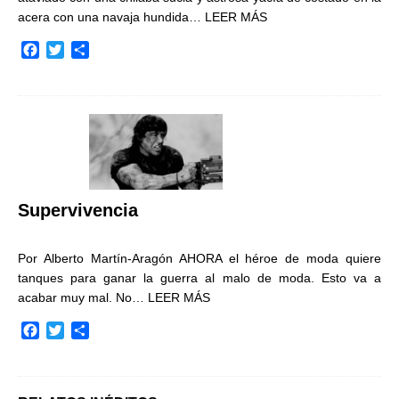
acera con una navaja hundida…
LEER MÁS
F
T
C
a
w
o
c
i
m
e
t
p
b
t
a
o
e
r
o
r
t
k
i
r
Supervivencia
Por Alberto Martín-Aragón AHORA el héroe de moda quiere
tanques para ganar la guerra al malo de moda. Esto va a
acabar muy mal. No…
LEER MÁS
F
T
C
a
w
o
c
i
m
e
t
p