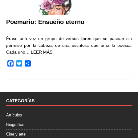
Poemario: Ensueño eterno
Érase una vez un grupo de versos libres que se pasean sin
permiso por la cabeza de una escritora que ama la poesía.
Cada uno…
LEER MÁS
F
T
C
a
w
o
c
i
m
e
t
p
b
t
a
o
e
r
o
r
t
CATEGORÍAS
k
i
r
Artículos
Biografías
Cine y arte