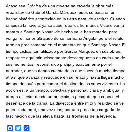
Acaso sea
Crónica de una muerte anunciada
la obra más
«realista» de Gabriel García Márquez, pues se basa en un
hecho histórico acontecido en la tierra natal de escritor. Cuando
empieza la novela, ya se saber que los hermanos Vicario van a
matara a Santiago Nasar -de hecho ya le han matado- para
vengar el honor ultrajado de su hermana Ángela, pero el relato
termina precisamente en el momento en que Santiago Nasar. El
tiempo cíclico, tan utilizado por García Márquez en sus obras,
reaparece aquí minuciosamente descompuesto en cada uno de
sus momentos, reconstruido prolija y exactamente por el
narrador, que va dando cuenta de lo que sucedió mucho tiempo
atrás, que avanza y retrocede en su relato y hasta llega mucho
tiempo después para contar el destino de los supervivientes. La
acción es, a un tiempo, colectiva y personal, clara y ambigua, y
atrapa al lector desde un principio, a pesar de que conoce el
desenlace de la trama. La dialéctica entre mito y realidad se ve
potenciada aquí, una vez más, por una prosa tan cargada de
fascinación que las eleva hasta las fronteras de la leyenda.
F
T
C