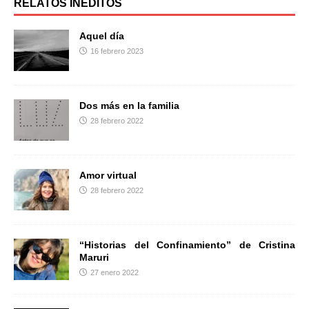
b
t
a
RELATOS INÉDITOS
o
e
r
o
r
t
Aquel día
k
i
16 febrero 2023
r
Dos más en la familia
28 febrero 2022
Amor virtual
28 febrero 2022
“Historias del Confinamiento” de Cristina
Maruri
27 enero 2022