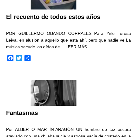
El recuento de todos estos años
POR GUILLERMO OBANDO CORRALES Para Yirle Teresa
Leiva, en alusión a aquello que está ahí, pero que nadie ve La
música sacude los oídos de…
LEER MÁS
F
T
C
a
w
o
c
i
m
e
t
p
b
t
a
o
e
r
o
r
t
k
i
r
Fantasmas
Por ALBERTO MARTÍN-ARAGÓN UN hombre de tez oscura
ataviado con una chilaba sucia y astrosa yacía de costado en la