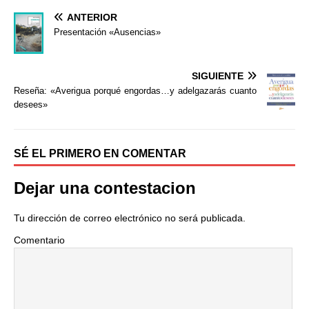
a
w
o
ANTERIOR
c
i
m
e
t
p
Presentación «Ausencias»
b
t
a
o
e
r
o
r
t
SIGUIENTE
k
i
Reseña: «Averigua porqué engordas…y adelgazarás cuanto
r
desees»
SÉ EL PRIMERO EN COMENTAR
Dejar una contestacion
Tu dirección de correo electrónico no será publicada.
Comentario