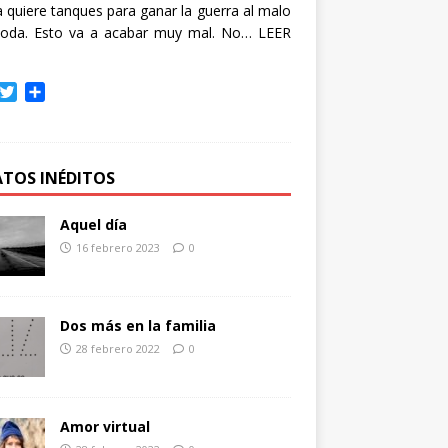
quiere tanques para ganar la guerra al malo
oda. Esto va a acabar muy mal. No…
LEER
T
C
w
o
i
m
t
p
t
a
ATOS INÉDITOS
e
r
r
t
Aquel día
i
16 febrero 2023
0
r
Dos más en la familia
28 febrero 2022
0
Amor virtual