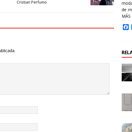
Cristian Perfumo
moda 
de m
MÁS
F
a
c
e
b
ublicada.
REL
o
o
k