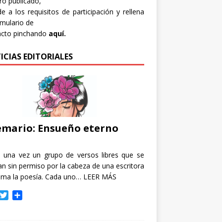
bro publicado,
e a los requisitos de participación y rellena
rmulario de
acto pinchando
aquí.
ICIAS EDITORIALES
mario: Ensueño eterno
e una vez un grupo de versos libres que se
n sin permiso por la cabeza de una escritora
ama la poesía. Cada uno…
LEER MÁS
T
C
w
o
i
m