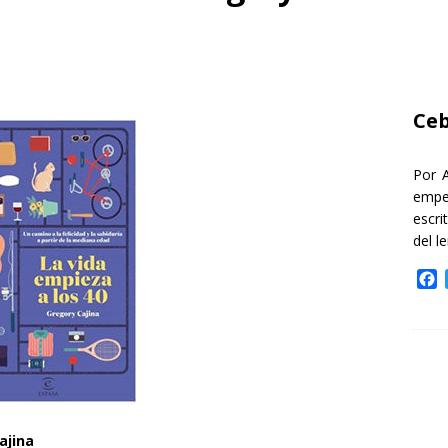
Ceb
Por 
empe
escri
del l
F
a
c
e
b
o
o
k
ajina