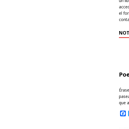
un li
acced
el fo
cont
NOT
Poe
Éras
pasea
que 
F
a
c