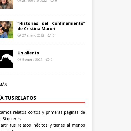
28 febrero 2022
0
“Historias del Confinamiento”
de Cristina Maruri
27 enero 2022
0
Un aliento
5 enero 2022
0
MÁS
ÍA TUS RELATOS
camos relatos cortos y primeras páginas de
. Si quieres
rtir tus relatos inéditos y tienes al menos