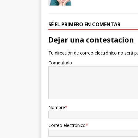
b
t
a
o
e
r
o
r
t
k
i
SÉ EL PRIMERO EN COMENTAR
r
Dejar una contestacion
Tu dirección de correo electrónico no será p
Comentario
Nombre
*
Correo electrónico
*