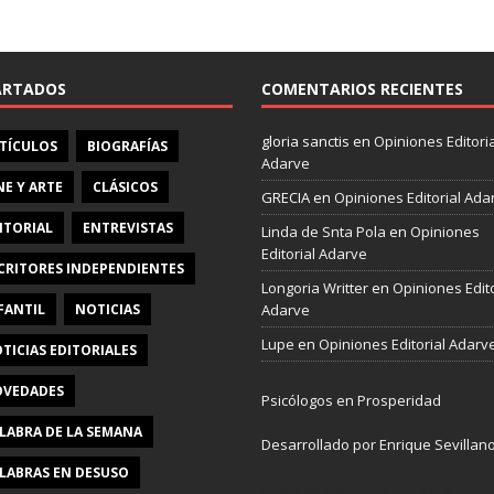
e
b
o
o
ARTADOS
COMENTARIOS RECIENTES
k
gloria sanctis
en
Opiniones Editoria
TÍCULOS
BIOGRAFÍAS
Adarve
NE Y ARTE
CLÁSICOS
GRECIA
en
Opiniones Editorial Ada
ITORIAL
ENTREVISTAS
Linda de Snta Pola
en
Opiniones
Editorial Adarve
CRITORES INDEPENDIENTES
Longoria Writter
en
Opiniones Edito
FANTIL
NOTICIAS
Adarve
Lupe
en
Opiniones Editorial Adarv
TICIAS EDITORIALES
VEDADES
Psicólogos en Prosperidad
LABRA DE LA SEMANA
Desarrollado por Enrique Sevillan
LABRAS EN DESUSO
Pulseras Elegantes para él y para e