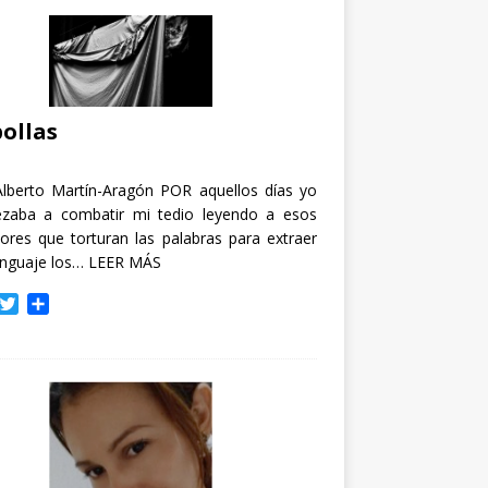
ollas
Alberto Martín-Aragón POR aquellos días yo
zaba a combatir mi tedio leyendo a esos
tores que torturan las palabras para extraer
enguaje los…
LEER MÁS
T
C
w
o
i
m
t
p
t
a
e
r
r
t
i
r