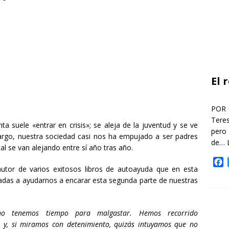
El 
POR 
Teres
a suele «entrar en crisis»; se aleja de la juventud y se ve
pero
argo, nuestra sociedad casi nos ha empujado a ser padres
de…
tal se van alejando entre sí año tras año.
F
autor de varios exitosos libros de autoayuda que en esta
a
das a ayudarnos a encarar esta segunda parte de nuestras
c
e
b
o
o tenemos tiempo para malgastar. Hemos recorrido
o
 y, si miramos con detenimiento, quizás intuyamos que no