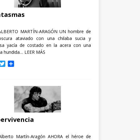
i
r
ntasmas
ALBERTO MARTÍN-ARAGÓN UN hombre de
oscura ataviado con una chilaba sucia y
osa yacía de costado en la acera con una
ja hundida…
LEER MÁS
T
C
w
o
i
m
t
p
t
a
e
r
r
t
i
r
ervivencia
Alberto Martín-Aragón AHORA el héroe de