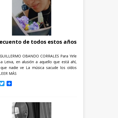
recuento de todos estos años
GUILLERMO OBANDO CORRALES Para Yirle
a Leiva, en alusión a aquello que está ahí,
 que nadie ve La música sacude los oídos
LEER MÁS
T
C
w
o
i
m
t
p
t
a
e
r
r
t