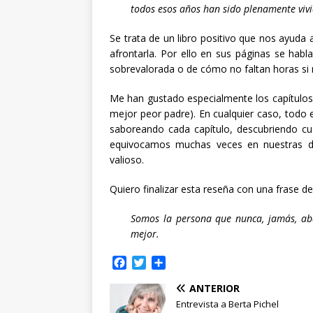
todos esos años han sido plenamente viv
Se trata de un libro positivo que nos ayuda 
afrontarla. Por ello en sus páginas se habl
sobrevalorada o de cómo no faltan horas si 
Me han gustado especialmente los capítulos 
mejor peor padre). En cualquier caso, todo el
saboreando cada capítulo, descubriendo cu
equivocamos muchas veces en nuestras de
valioso.
Quiero finalizar esta reseña con una frase de
Somos la persona que nunca, jamás, ab
mejor.
F
T
C
a
w
o
ANTERIOR
c
i
m
e
t
p
Entrevista a Berta Pichel