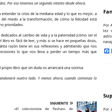
k
idos. Por eso tenemos un segundo intento desde ahora.
Fa
a entender la crisis de la mediana edad y lo que es mejor, a
a del miedo a la transformación, de cómo la felicidad está
no prioridades.
Por 
tez 
dedicados al cambio de vida y a la paternidad (cómo ser el
astr
 libro es fácil de leer, y más si se hace en pequeñas dosis,
nava
ánta razón tiene en sus reflexiones y admitiendo que nos
F
cisiones lo que nos lleva a perder un tiempo más que
a
c
e
l propio libro que sin duda os arrancará una sonrisa:
b
o
andonará nuetro lado. Y menos ahora, cuando comienza lo
o
k
Sup
SIGUIENTE
«El coleccionista de flechas» de
Por 