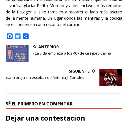
llevará al glaciar Perito Moreno y a los enclaves más remotos
de la Patagonia, sino también a recorrer el lado más oscuro
de la mente humana, un lugar donde las mentiras y la codicia
se esconden en cada recodo del camino.
F
T
C
a
w
o
ANTERIOR
c
i
m
e
t
p
«La vida empieza a los 40» de Gregory Cajina
b
t
a
o
e
r
o
r
t
SIGUIENTE
k
i
«Una bruja sin escoba» de Antonia J. Corrales
r
SÉ EL PRIMERO EN COMENTAR
Dejar una contestacion