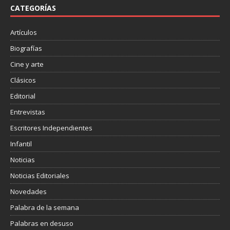
o
r
t
CATEGORÍAS
k
i
r
Artículos
Biografías
Cine y arte
Clásicos
Editorial
Entrevistas
Escritores Independientes
Infantil
Noticias
Noticias Editoriales
Novedades
Palabra de la semana
Palabras en desuso