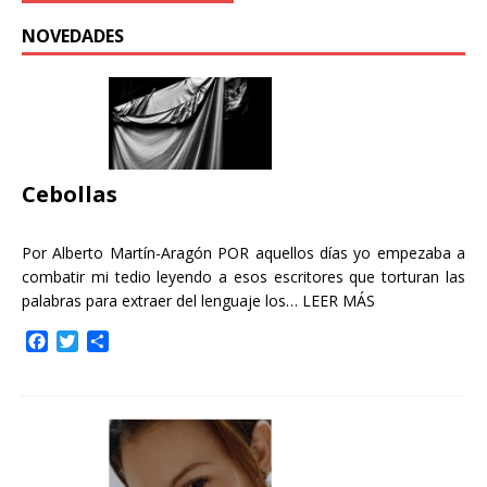
NOVEDADES
Cebollas
Por Alberto Martín-Aragón POR aquellos días yo empezaba a
combatir mi tedio leyendo a esos escritores que torturan las
palabras para extraer del lenguaje los…
LEER MÁS
F
T
C
a
w
o
c
i
m
e
t
p
b
t
a
o
e
r
o
r
t