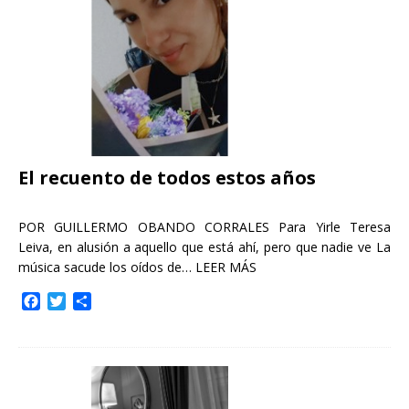
k
i
r
El recuento de todos estos años
POR GUILLERMO OBANDO CORRALES Para Yirle Teresa
Leiva, en alusión a aquello que está ahí, pero que nadie ve La
música sacude los oídos de…
LEER MÁS
F
T
C
a
w
o
c
i
m
e
t
p
b
t
a
o
e
r