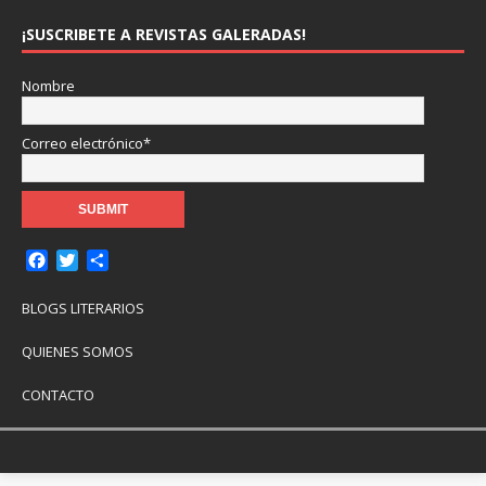
¡SUSCRIBETE A REVISTAS GALERADAS!
Nombre
Correo electrónico*
F
T
C
a
w
o
c
i
m
BLOGS LITERARIOS
e
t
p
b
t
a
QUIENES SOMOS
o
e
r
o
r
t
CONTACTO
k
i
r