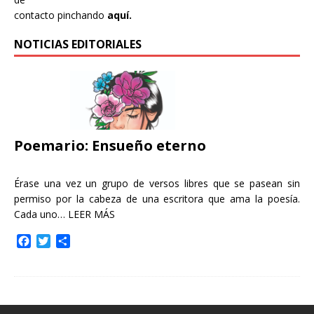
contacto pinchando
aquí.
NOTICIAS EDITORIALES
Poemario: Ensueño eterno
Érase una vez un grupo de versos libres que se pasean sin
permiso por la cabeza de una escritora que ama la poesía.
Cada uno…
LEER MÁS
F
T
C
a
w
o
c
i
m
e
t
p
b
t
a
o
e
r