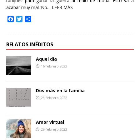
tanques para ganar la guerra al malo de moda. Esto va a
acabar muy mal. No…
LEER MÁS
F
T
C
a
w
o
c
i
m
e
t
p
b
t
a
RELATOS INÉDITOS
o
e
r
o
r
t
Aquel día
k
i
16 febrero 2023
r
Dos más en la familia
28 febrero 2022
Amor virtual
28 febrero 2022