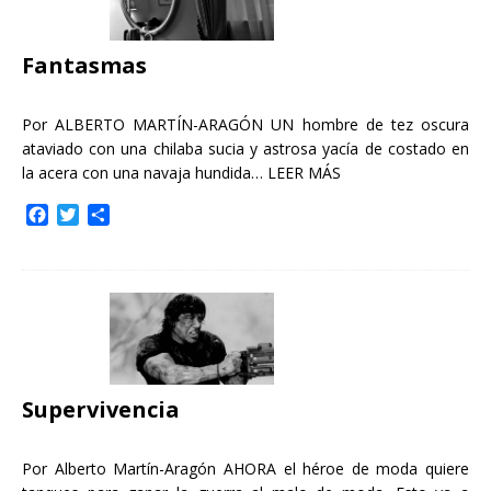
o
r
t
k
i
r
Fantasmas
Por ALBERTO MARTÍN-ARAGÓN UN hombre de tez oscura
ataviado con una chilaba sucia y astrosa yacía de costado en
la acera con una navaja hundida…
LEER MÁS
F
T
C
a
w
o
c
i
m
e
t
p
b
t
a
o
e
r
o
r
t
k
i
r
Supervivencia
Por Alberto Martín-Aragón AHORA el héroe de moda quiere