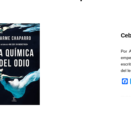
Ceb
Por 
empe
escri
del l
F
a
c
e
b
o
o
k