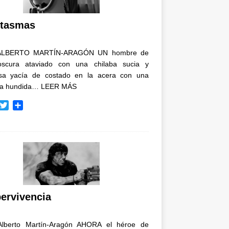
i
r
tasmas
ALBERTO MARTÍN-ARAGÓN UN hombre de
oscura ataviado con una chilaba sucia y
osa yacía de costado en la acera con una
ja hundida…
LEER MÁS
T
C
w
o
i
m
t
p
t
a
e
r
r
t
i
r
ervivencia
Alberto Martín-Aragón AHORA el héroe de