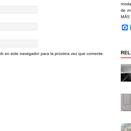
moda 
de m
MÁS
F
a
c
e
b
REL
eb en este navegador para la próxima vez que comente.
o
o
k