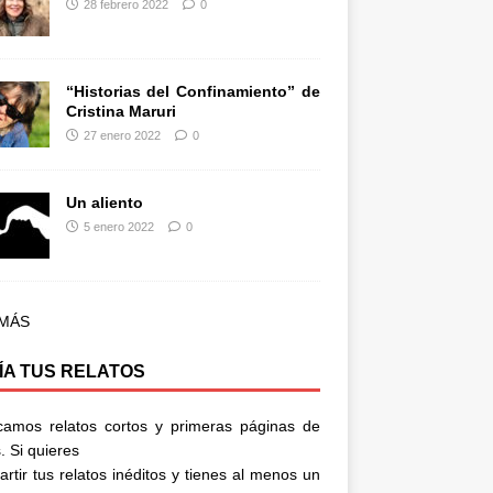
28 febrero 2022
0
“Historias del Confinamiento” de
Cristina Maruri
27 enero 2022
0
Un aliento
5 enero 2022
0
 MÁS
ÍA TUS RELATOS
camos relatos cortos y primeras páginas de
. Si quieres
rtir tus relatos inéditos y tienes al menos un