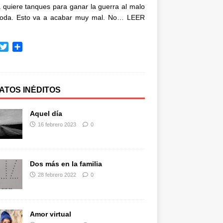
quiere tanques para ganar la guerra al malo
oda. Esto va a acabar muy mal. No…
LEER
T
C
w
o
i
m
t
p
t
a
ATOS INÉDITOS
e
r
r
t
Aquel día
i
16 febrero 2023
0
r
Dos más en la familia
28 febrero 2022
0
Amor virtual