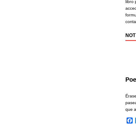
libro
acced
formu
cont
NOT
Poe
Éras
pasea
que 
F
a
c