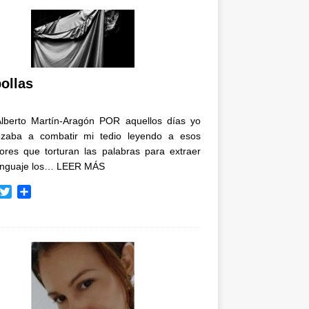
ollas
Alberto Martín-Aragón POR aquellos días yo
zaba a combatir mi tedio leyendo a esos
tores que torturan las palabras para extraer
enguaje los…
LEER MÁS
T
C
w
o
i
m
t
p
t
a
e
r
r
t
i
r