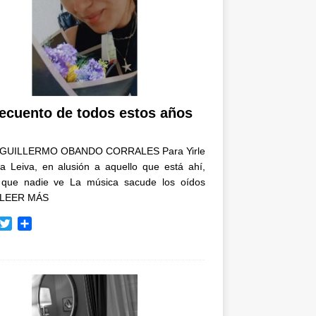
recuento de todos estos años
GUILLERMO OBANDO CORRALES Para Yirle
a Leiva, en alusión a aquello que está ahí,
 que nadie ve La música sacude los oídos
LEER MÁS
T
C
w
o
i
m
t
p
t
a
e
r
r
t