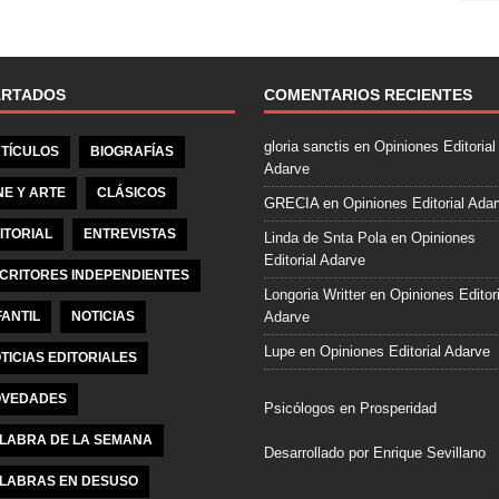
e
b
o
o
ARTADOS
COMENTARIOS RECIENTES
k
gloria sanctis
en
Opiniones Editorial
TÍCULOS
BIOGRAFÍAS
Adarve
NE Y ARTE
CLÁSICOS
GRECIA
en
Opiniones Editorial Ada
ITORIAL
ENTREVISTAS
Linda de Snta Pola
en
Opiniones
Editorial Adarve
CRITORES INDEPENDIENTES
Longoria Writter
en
Opiniones Editori
FANTIL
NOTICIAS
Adarve
Lupe
en
Opiniones Editorial Adarve
TICIAS EDITORIALES
VEDADES
Psicólogos en Prosperidad
LABRA DE LA SEMANA
Desarrollado por Enrique Sevillano
LABRAS EN DESUSO
Pulseras Elegantes para él y para el