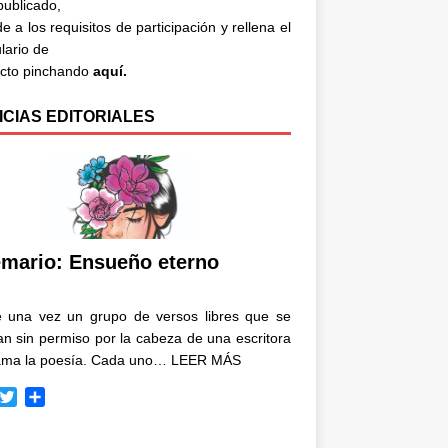
 publicado,
e a los requisitos de participación y rellena el
lario de
acto pinchando
aquí.
ICIAS EDITORIALES
mario: Ensueño eterno
e una vez un grupo de versos libres que se
n sin permiso por la cabeza de una escritora
ama la poesía. Cada uno…
LEER MÁS
T
C
w
o
i
m