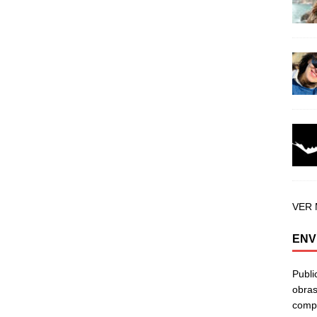
VER
ENV
Publi
obras
compa