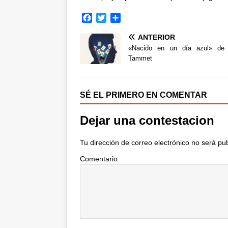
F
T
C
a
w
o
ANTERIOR
c
i
m
e
t
p
«Nacido en un día azul» de 
b
t
a
Tammet
o
e
r
o
r
t
k
i
SÉ EL PRIMERO EN COMENTAR
r
Dejar una contestacion
Tu dirección de correo electrónico no será pu
Comentario