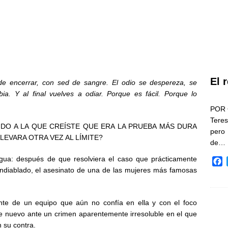
El 
de encerrar, con sed de sangre. El odio se despereza, se
ia. Y al final vuelves a odiar. Porque es fácil. Porque lo
POR 
Teres
IDO A LA QUE CREÍSTE QUE ERA LA PRUEBA MÁS DURA
pero
LEVARA OTRA VEZ AL LÍMITE?
de…
egua: después de que resolviera el caso que prácticamente
F
endiablado, el asesinato de una de las mujeres más famosas
a
c
e
b
ente de un equipo que aún no confía en ella y con el foco
o
de nuevo ante un crimen aparentemente irresoluble en el que
o
 su contra.