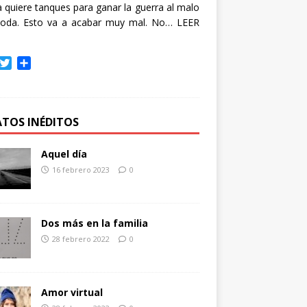
quiere tanques para ganar la guerra al malo
oda. Esto va a acabar muy mal. No…
LEER
T
C
w
o
i
m
t
p
t
a
ATOS INÉDITOS
e
r
r
t
Aquel día
i
16 febrero 2023
0
r
Dos más en la familia
28 febrero 2022
0
Amor virtual