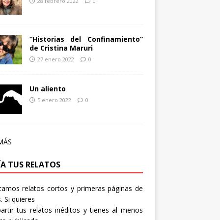
28 febrero 2022
0
“Historias del Confinamiento”
de Cristina Maruri
27 enero 2022
0
Un aliento
5 enero 2022
0
MÁS
ÍA TUS RELATOS
camos relatos cortos y primeras páginas de
. Si quieres
rtir tus relatos inéditos y tienes al menos