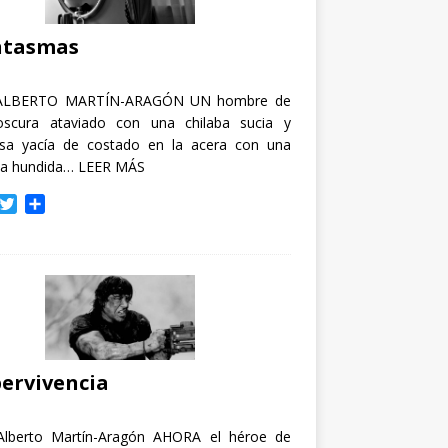
i
r
ntasmas
ALBERTO MARTÍN-ARAGÓN UN hombre de
oscura ataviado con una chilaba sucia y
osa yacía de costado en la acera con una
ja hundida…
LEER MÁS
T
C
w
o
i
m
t
p
t
a
e
r
r
t
i
r
ervivencia
Alberto Martín-Aragón AHORA el héroe de