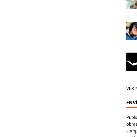
VER 
ENV
Publi
obras
compa