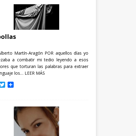
ollas
Alberto Martín-Aragón POR aquellos días yo
zaba a combatir mi tedio leyendo a esos
tores que torturan las palabras para extraer
enguaje los…
LEER MÁS
T
C
w
o
i
m
t
p
t
a
e
r
r
t
i
r