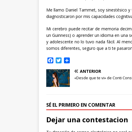
Me llamo Daniel Tammet, soy sinestésico y 
diagnosticaron por mis capacidades cognitiva
Mi cerebro puede recitar de memoria decima
un Guinness) o aprender un idioma en una s
y adolescente no lo tuvo nada fácil. Al men
somos diferentes, seguro que a ti te pasaro
F
T
C
a
w
o
ANTERIOR
c
i
m
e
t
p
«Desde que te vi» de Conti Con
b
t
a
o
e
r
o
r
t
k
i
SÉ EL PRIMERO EN COMENTAR
r
Dejar una contestacion