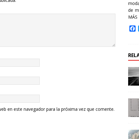
ublicada.
moda 
de m
MÁS
F
a
c
e
b
REL
o
o
k
web en este navegador para la próxima vez que comente.