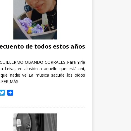
recuento de todos estos años
GUILLERMO OBANDO CORRALES Para Yirle
a Leiva, en alusión a aquello que está ahí,
 que nadie ve La música sacude los oídos
LEER MÁS
T
C
w
o
i
m
t
p
t
a
e
r
r
t