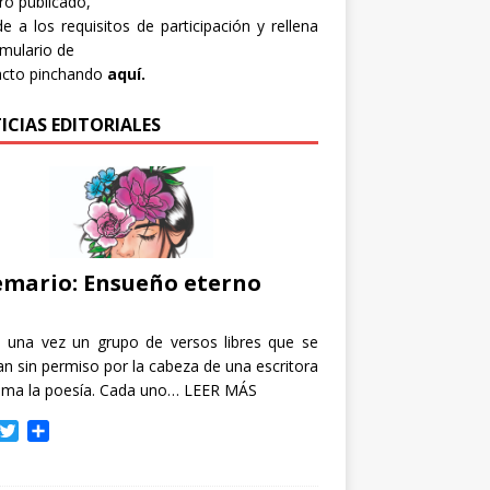
bro publicado,
e a los requisitos de participación y rellena
rmulario de
acto pinchando
aquí.
ICIAS EDITORIALES
mario: Ensueño eterno
e una vez un grupo de versos libres que se
n sin permiso por la cabeza de una escritora
ama la poesía. Cada uno…
LEER MÁS
T
C
w
o
i
m