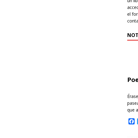
un li
acced
el fo
cont
NOT
Poe
Éras
pasea
que 
F
a
c