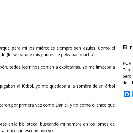
El 
orque para mí los miércoles siempre son azules. Como el
ndo (lo sé porque mis padres se peleaban mucho).
POR 
ón, todos los niños corrían a explotarlas. Yo me limitaba a
Teres
pero
de…
s jugaban al fútbol, yo me quedaba a la sombra de un árbol
F
a
ntaron por primera vez como Daniel, y no como el chico que
c
e
b
o
as en la biblioteca, buscando mi nombre en los lomos de
o
ra tenía que escribir uno yo.