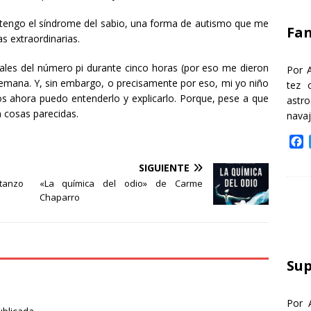
k
tengo el síndrome del sabio, una forma de autismo que me
Fa
s extraordinarias.
les del número pi durante cinco horas (por eso me dieron
Por 
emana. Y, sin embargo, o precisamente por eso, mi yo niño
tez 
os ahora puedo entenderlo y explicarlo. Porque, pese a que
astr
n cosas parecidas.
nava
F
a
SIGUIENTE
c
e
stanzo
«La química del odio» de Carme
b
Chaparro
o
o
k
Sup
Por 