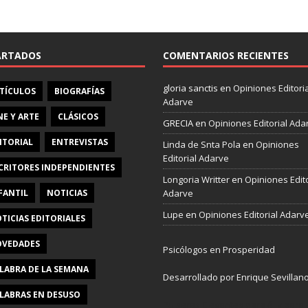
e
b
o
o
ARTADOS
COMENTARIOS RECIENTES
k
gloria sanctis
en
Opiniones Editoria
TÍCULOS
BIOGRAFÍAS
Adarve
NE Y ARTE
CLÁSICOS
GRECIA
en
Opiniones Editorial Ada
ITORIAL
ENTREVISTAS
Linda de Snta Pola
en
Opiniones
Editorial Adarve
CRITORES INDEPENDIENTES
Longoria Writter
en
Opiniones Edito
FANTIL
NOTICIAS
Adarve
Lupe
en
Opiniones Editorial Adarv
TICIAS EDITORIALES
VEDADES
Psicólogos en Prosperidad
LABRA DE LA SEMANA
Desarrollado por Enrique Sevillan
LABRAS EN DESUSO
Pulseras Elegantes para él y para e