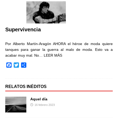
b
t
a
o
e
r
o
r
t
k
i
r
Supervivencia
Por Alberto Martín-Aragón AHORA el héroe de moda quiere
tanques para ganar la guerra al malo de moda. Esto va a
acabar muy mal. No…
LEER MÁS
F
T
C
a
w
o
c
i
m
e
t
p
b
t
a
RELATOS INÉDITOS
o
e
r
o
r
t
Aquel día
k
i
16 febrero 2023
r