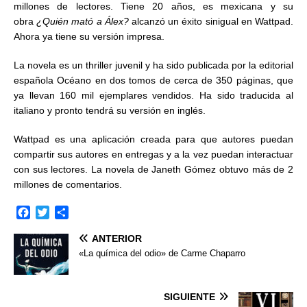
millones de lectores. Tiene 20 años, es mexicana y su
obra
¿Quién mató a Álex?
alcanzó un éxito sinigual en Wattpad.
Ahora ya tiene su versión impresa.
La novela es un thriller juvenil y ha sido publicada por la editorial
española Océano en dos tomos de cerca de 350 páginas, que
ya llevan 160 mil ejemplares vendidos. Ha sido traducida al
italiano y pronto tendrá su versión en inglés.
Wattpad es una aplicación creada para que autores puedan
compartir sus autores en entregas y a la vez puedan interactuar
con sus lectores. La novela de Janeth Gómez obtuvo más de 2
millones de comentarios.
F
T
C
a
w
o
ANTERIOR
c
i
m
e
t
p
«La química del odio» de Carme Chaparro
b
t
a
o
e
r
o
r
t
SIGUIENTE