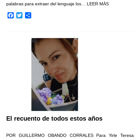
palabras para extraer del lenguaje los…
LEER MÁS
F
T
C
a
w
o
c
i
m
e
t
p
b
t
a
o
e
r
o
r
t
k
i
r
El recuento de todos estos años
POR GUILLERMO OBANDO CORRALES Para Yirle Teresa