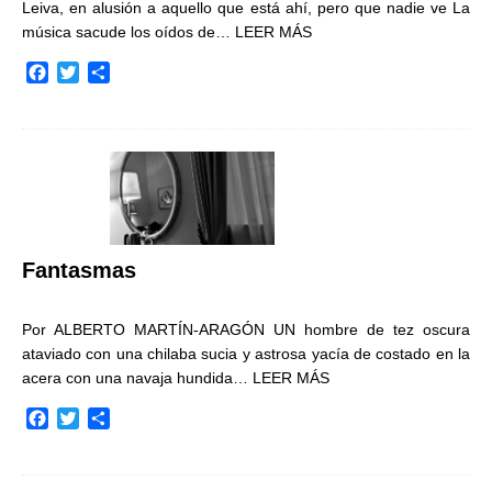
Leiva, en alusión a aquello que está ahí, pero que nadie ve La
música sacude los oídos de…
LEER MÁS
F
T
C
a
w
o
c
i
m
e
t
p
b
t
a
o
e
r
o
r
t
k
i
r
Fantasmas
Por ALBERTO MARTÍN-ARAGÓN UN hombre de tez oscura
ataviado con una chilaba sucia y astrosa yacía de costado en la
acera con una navaja hundida…
LEER MÁS
F
T
C
a
w
o
c
i
m
e
t
p