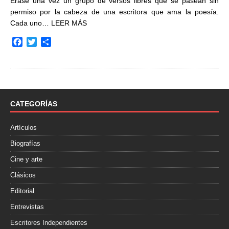
Érase una vez un grupo de versos libres que se pasean sin
permiso por la cabeza de una escritora que ama la poesía.
Cada uno…
LEER MÁS
F
T
C
a
w
o
c
i
m
e
t
p
b
t
a
o
e
r
o
r
t
CATEGORÍAS
k
i
r
Artículos
Biografías
Cine y arte
Clásicos
Editorial
Entrevistas
Escritores Independientes