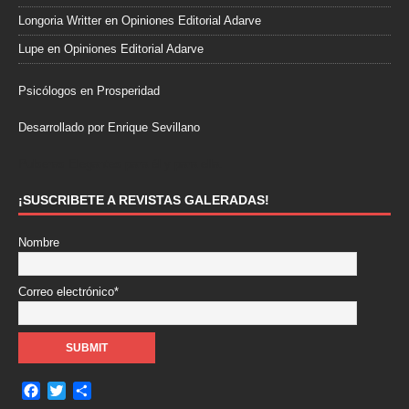
Longoria Writter
en
Opiniones Editorial Adarve
Lupe
en
Opiniones Editorial Adarve
Psicólogos en Prosperidad
Desarrollado por Enrique Sevillano
Pulseras Elegantes para él y para ella.
¡SUSCRIBETE A REVISTAS GALERADAS!
Nombre
Correo electrónico*
F
T
C
a
w
o