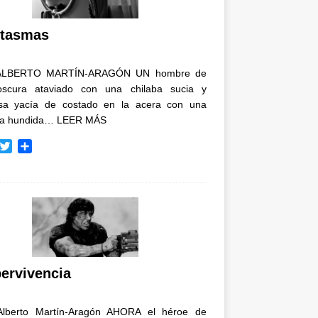
i
r
tasmas
ALBERTO MARTÍN-ARAGÓN UN hombre de
oscura ataviado con una chilaba sucia y
osa yacía de costado en la acera con una
ja hundida…
LEER MÁS
T
C
w
o
i
m
t
p
t
a
e
r
r
t
i
r
ervivencia
Alberto Martín-Aragón AHORA el héroe de