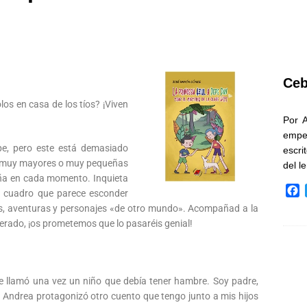
Ceb
os en casa de los tíos? ¡Viven
Por 
empe
pe, pero este está demasiado
escri
n muy mayores o muy pequeñas
del l
aña en cada momento. Inquieta
F
o cuadro que parece esconder
a
s, aventuras y personajes «de otro mundo». Acompañad a la
c
perado, ¡os prometemos que lo pasaréis genial!
e
b
o
o
 llamó una vez un niño que debía tener hambre. Soy padre,
k
os; Andrea protagonizó otro cuento que tengo junto a mis hijos