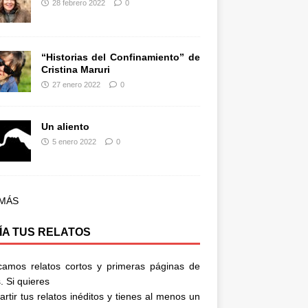
28 febrero 2022
0
“Historias del Confinamiento” de
Cristina Maruri
27 enero 2022
0
Un aliento
5 enero 2022
0
 MÁS
ÍA TUS RELATOS
camos relatos cortos y primeras páginas de
. Si quieres
rtir tus relatos inéditos y tienes al menos un