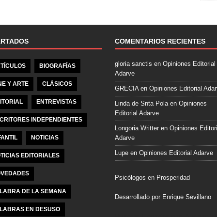
e
b
o
o
ARTADOS
COMENTARIOS RECIENTES
k
gloria sanctis
en
Opiniones Editorial
TÍCULOS
BIOGRAFÍAS
Adarve
NE Y ARTE
CLÁSICOS
GRECIA
en
Opiniones Editorial Ada
ITORIAL
ENTREVISTAS
Linda de Snta Pola
en
Opiniones
Editorial Adarve
CRITORES INDEPENDIENTES
Longoria Writter
en
Opiniones Editori
FANTIL
NOTICIAS
Adarve
Lupe
en
Opiniones Editorial Adarve
TICIAS EDITORIALES
VEDADES
Psicólogos en Prosperidad
LABRA DE LA SEMANA
Desarrollado por Enrique Sevillano
LABRAS EN DESUSO
Pulseras Elegantes para él y para el