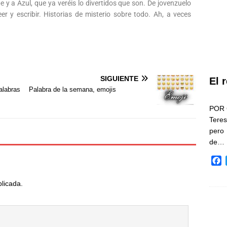
 y a Azul, que ya veréis lo divertidos que son. De jovenzuelo
 y escribir. Historias de misterio sobre todo. Ah, a veces
SIGUIENTE
El 
labras
Palabra de la semana, emojis
POR 
Teres
pero
de…
F
a
c
blicada.
e
b
o
o