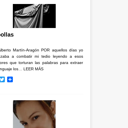
ollas
Alberto Martín-Aragón POR aquellos días yo
zaba a combatir mi tedio leyendo a esos
tores que torturan las palabras para extraer
enguaje los…
LEER MÁS
T
C
w
o
i
m
t
p
t
a
e
r
r
t
i
r