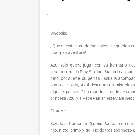
Sinopsis:
¿Qué sucede cuando los chicos se quedan sol
una gran aventura!
Azul solo quiere jugar con su hermano Pe
ocupado con la Play Station. Sus primas so
pero, por suerte, su perrita Laska la acomp
como ella sola, Azul descubre un misterios
algo… ¿qué será? Un mundo lleno de desafío
princesa Azul y a Pepe Pan en este viaje ines
El autor:
Soy José Ramón, o
Choped Jamón
, como me
hijo, nieto, primo y tío. Tío de tres sobrinaz