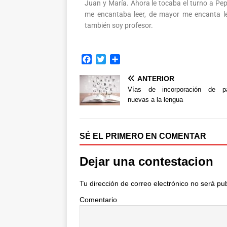
Juan y María. Ahora le tocaba el turno a Pepe
me encantaba leer, de mayor me encanta leer
también soy profesor.
F
T
C
a
w
o
ANTERIOR
c
i
m
e
t
p
Vías de incorporación de pa
b
t
a
nuevas a la lengua
o
e
r
o
r
t
k
i
SÉ EL PRIMERO EN COMENTAR
r
Dejar una contestacion
Tu dirección de correo electrónico no será pu
Comentario