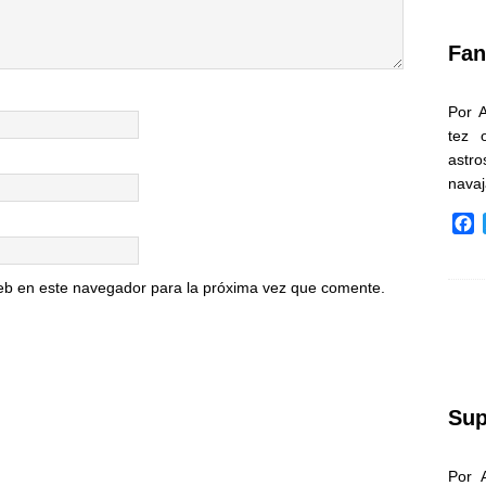
k
Fan
Por 
tez 
astr
nava
F
a
c
e
eb en este navegador para la próxima vez que comente.
b
o
o
k
Sup
Por 