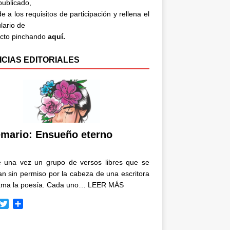
 publicado,
e a los requisitos de participación y rellena el
lario de
acto pinchando
aquí.
ICIAS EDITORIALES
mario: Ensueño eterno
e una vez un grupo de versos libres que se
n sin permiso por la cabeza de una escritora
ama la poesía. Cada uno…
LEER MÁS
T
C
w
o
i
m