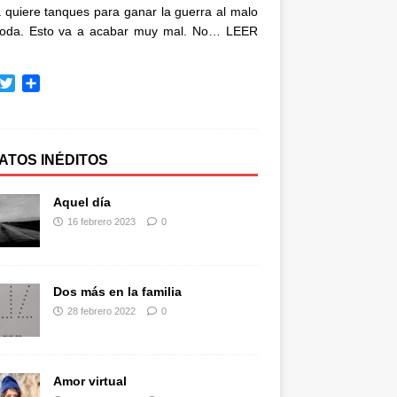
quiere tanques para ganar la guerra al malo
oda. Esto va a acabar muy mal. No…
LEER
T
C
w
o
i
m
t
p
t
a
ATOS INÉDITOS
e
r
r
t
Aquel día
i
16 febrero 2023
0
r
Dos más en la familia
28 febrero 2022
0
Amor virtual