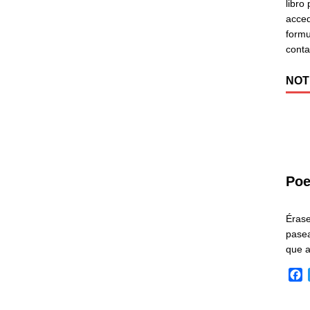
libro
acced
formu
cont
NOT
Poe
Éras
pasea
que 
F
a
c