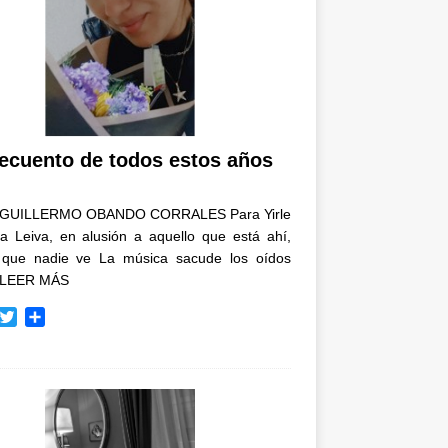
recuento de todos estos años
GUILLERMO OBANDO CORRALES Para Yirle
a Leiva, en alusión a aquello que está ahí,
 que nadie ve La música sacude los oídos
LEER MÁS
T
C
w
o
i
m
t
p
t
a
e
r
r
t