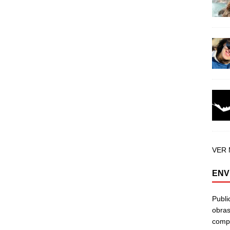
VER
ENV
Publi
obras
compa