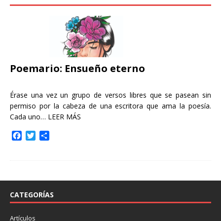
Poemario: Ensueño eterno
Érase una vez un grupo de versos libres que se pasean sin
permiso por la cabeza de una escritora que ama la poesía.
Cada uno…
LEER MÁS
F
T
C
a
w
o
c
i
m
e
t
p
b
t
a
o
e
r
o
r
t
CATEGORÍAS
k
i
r
Artículos