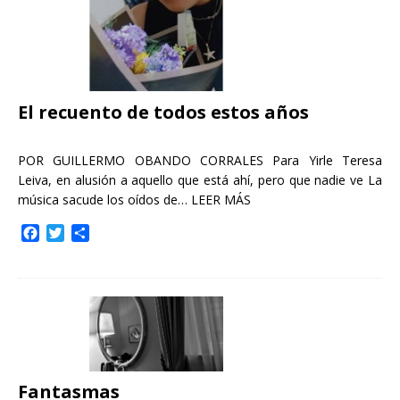
El recuento de todos estos años
POR GUILLERMO OBANDO CORRALES Para Yirle Teresa
Leiva, en alusión a aquello que está ahí, pero que nadie ve La
música sacude los oídos de…
LEER MÁS
F
T
C
a
w
o
c
i
m
e
t
p
b
t
a
o
e
r
o
r
t
k
i
r
Fantasmas