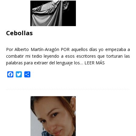
Cebollas
Por Alberto Martín-Aragón POR aquellos días yo empezaba a
combatir mi tedio leyendo a esos escritores que torturan las
palabras para extraer del lenguaje los…
LEER MÁS
F
T
C
a
w
o
c
i
m
e
t
p
b
t
a
o
e
r
o
r
t
k
i
r