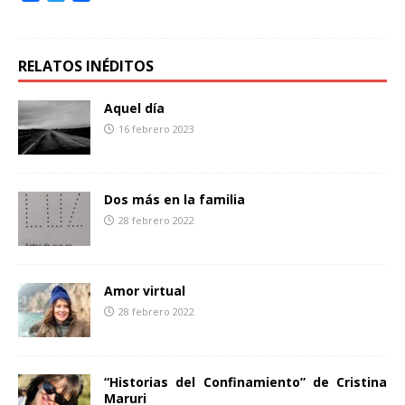
a
w
o
c
i
m
e
t
p
b
t
a
RELATOS INÉDITOS
o
e
r
o
r
t
Aquel día
k
i
16 febrero 2023
r
Dos más en la familia
28 febrero 2022
Amor virtual
28 febrero 2022
“Historias del Confinamiento” de Cristina
Maruri