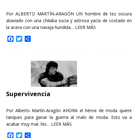
Por ALBERTO MARTÍN-ARAGÓN UN hombre de tez oscura
ataviado con una chilaba sucia y astrosa yacía de costado en
la acera con una navaja hundida…
LEER MÁS
F
T
C
a
w
o
c
i
m
e
t
p
b
t
a
o
e
r
o
r
t
k
i
r
Supervivencia
Por Alberto Martín-Aragón AHORA el héroe de moda quiere
tanques para ganar la guerra al malo de moda. Esto va a
acabar muy mal. No…
LEER MÁS
F
T
C