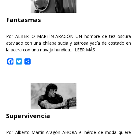
o
r
t
k
i
r
Fantasmas
Por ALBERTO MARTÍN-ARAGÓN UN hombre de tez oscura
ataviado con una chilaba sucia y astrosa yacía de costado en
la acera con una navaja hundida…
LEER MÁS
F
T
C
a
w
o
c
i
m
e
t
p
b
t
a
o
e
r
o
r
t
k
i
r
Supervivencia
Por Alberto Martín-Aragón AHORA el héroe de moda quiere