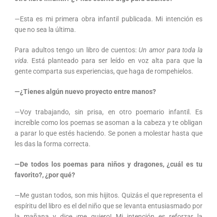
—Esta es mi primera obra infantil publicada. Mi intención es
que no sea la última.
Para adultos tengo un libro de cuentos:
Un amor para toda la
vida
. Está planteado para ser leído en voz alta para que la
gente comparta sus experiencias, que haga de rompehielos.
—¿Tienes algún nuevo proyecto entre manos?
—Voy trabajando, sin prisa, en otro poemario infantil. Es
increíble como los poemas se asoman a la cabeza y te obligan
a parar lo que estés haciendo. Se ponen a molestar hasta que
les das la forma correcta.
—De todos los poemas para niños y dragones, ¿cuál es tu
favorito?, ¿por qué?
—Me gustan todos, son mis hijitos. Quizás el que representa el
espíritu del libro es el del niño que se levanta entusiasmado por
la mañana y dice ¡me quiero! Mi intención es reforzar la