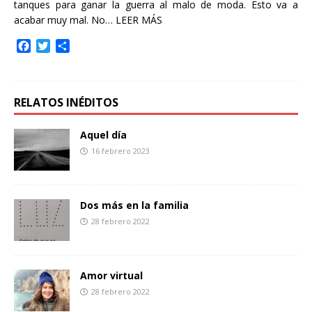
tanques para ganar la guerra al malo de moda. Esto va a
acabar muy mal. No…
LEER MÁS
F
T
C
a
w
o
c
i
m
e
t
p
b
t
a
RELATOS INÉDITOS
o
e
r
o
r
t
Aquel día
k
i
16 febrero 2023
r
Dos más en la familia
28 febrero 2022
Amor virtual
28 febrero 2022