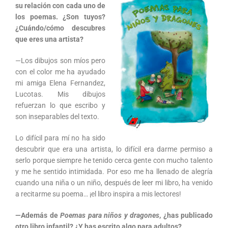
su relación con cada uno de
los poemas. ¿Son tuyos?
¿Cuándo/cómo descubres
que eres una artista?
—Los dibujos son míos pero
con el color me ha ayudado
mi amiga Elena Fernandez,
Lucotas. Mis dibujos
refuerzan lo que escribo y
son inseparables del texto.
Lo difícil para mí no ha sido
descubrir que era una artista, lo difícil era darme permiso a
serlo porque siempre he tenido cerca gente con mucho talento
y me he sentido intimidada. Por eso me ha llenado de alegría
cuando una niña o un niño, después de leer mi libro, ha venido
a recitarme su poema… ¡el libro inspira a mis lectores!
—Además de
Poemas para niños y dragones
, ¿has publicado
otro libro infantil? ¿Y has escrito algo para adultos?