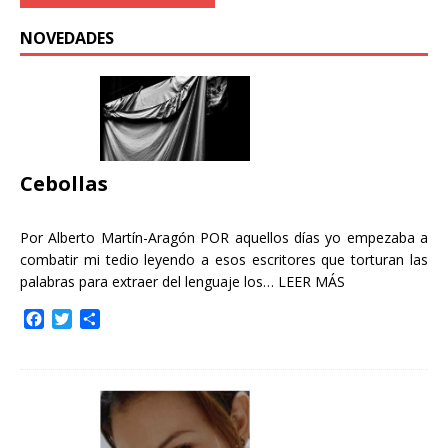
NOVEDADES
Cebollas
Por Alberto Martín-Aragón POR aquellos días yo empezaba a
combatir mi tedio leyendo a esos escritores que torturan las
palabras para extraer del lenguaje los…
LEER MÁS
F
T
C
a
w
o
c
i
m
e
t
p
b
t
a
o
e
r
o
r
t