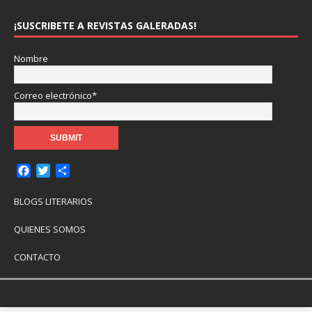
¡SUSCRIBETE A REVISTAS GALERADAS!
Nombre
Correo electrónico*
F
T
C
a
w
o
c
i
m
BLOGS LITERARIOS
e
t
p
b
t
a
QUIENES SOMOS
o
e
r
o
r
t
CONTACTO
k
i
r