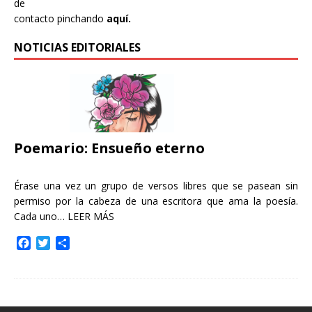
de
contacto pinchando
aquí.
NOTICIAS EDITORIALES
Poemario: Ensueño eterno
Érase una vez un grupo de versos libres que se pasean sin
permiso por la cabeza de una escritora que ama la poesía.
Cada uno…
LEER MÁS
F
T
C
a
w
o
c
i
m
e
t
p
b
t
a