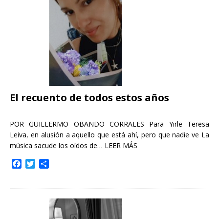
k
i
r
El recuento de todos estos años
POR GUILLERMO OBANDO CORRALES Para Yirle Teresa
Leiva, en alusión a aquello que está ahí, pero que nadie ve La
música sacude los oídos de…
LEER MÁS
F
T
C
a
w
o
c
i
m
e
t
p
b
t
a
o
e
r