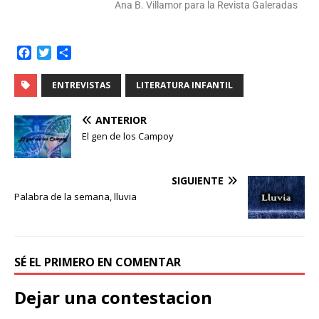
Ana B. Villamor para la Revista Galeradas
F
T
C
a
w
o
c
i
m
ENTREVISTAS
LITERATURA INFANTIL
e
t
p
b
t
a
ANTERIOR
o
e
r
El gen de los Campoy
o
r
t
k
i
r
SIGUIENTE
Palabra de la semana, lluvia
SÉ EL PRIMERO EN COMENTAR
Dejar una contestacion