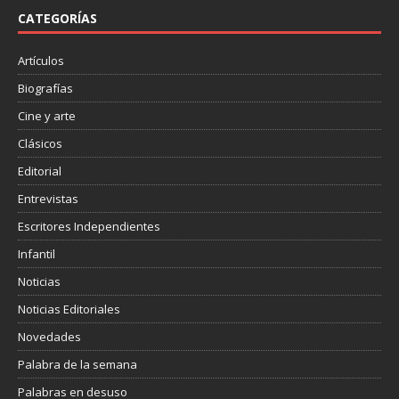
o
e
r
o
r
t
CATEGORÍAS
k
i
r
Artículos
Biografías
Cine y arte
Clásicos
Editorial
Entrevistas
Escritores Independientes
Infantil
Noticias
Noticias Editoriales
Novedades
Palabra de la semana
Palabras en desuso