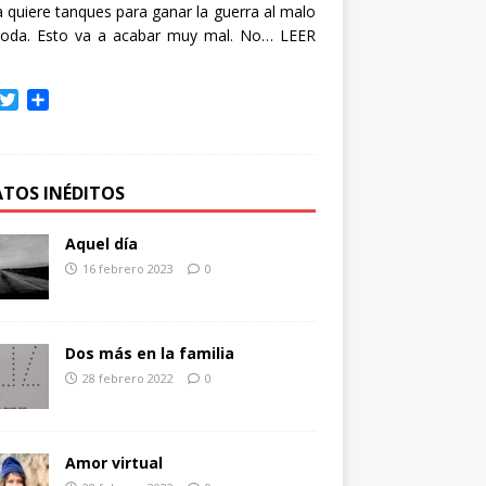
quiere tanques para ganar la guerra al malo
oda. Esto va a acabar muy mal. No…
LEER
T
C
w
o
i
m
t
p
t
a
ATOS INÉDITOS
e
r
r
t
Aquel día
i
16 febrero 2023
0
r
Dos más en la familia
28 febrero 2022
0
Amor virtual