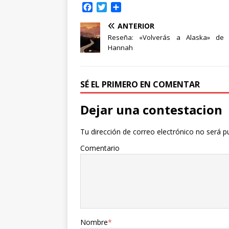
F
T
C
a
w
o
ANTERIOR
c
i
m
e
t
p
Reseña: «Volverás a Alaska» de K
b
t
a
Hannah
o
e
r
o
r
t
k
i
SÉ EL PRIMERO EN COMENTAR
r
Dejar una contestacion
Tu dirección de correo electrónico no será p
Comentario
Nombre
*