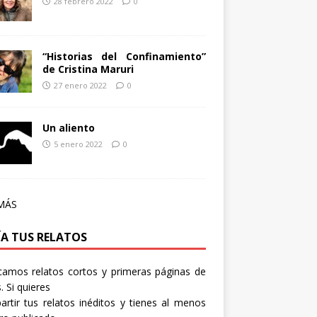
28 febrero 2022
0
“Historias del Confinamiento”
de Cristina Maruri
27 enero 2022
0
Un aliento
5 enero 2022
0
MÁS
ÍA TUS RELATOS
camos relatos cortos y primeras páginas de
. Si quieres
rtir tus relatos inéditos y tienes al menos