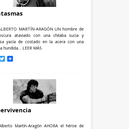
i
r
ntasmas
ALBERTO MARTÍN-ARAGÓN UN hombre de
oscura ataviado con una chilaba sucia y
osa yacía de costado en la acera con una
ja hundida…
LEER MÁS
T
C
w
o
i
m
t
p
t
a
e
r
r
t
i
r
ervivencia
Alberto Martín-Aragón AHORA el héroe de