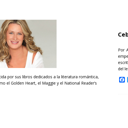
Ceb
Por 
empe
escri
del l
da por sus libros dedicados a la literatura romántica,
F
 el Golden Heart, el Maggie y el National Reader’s
a
c
e
b
o
o
k