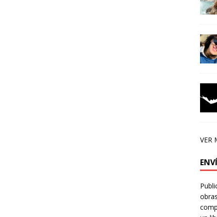
VER 
ENV
Publi
obras
compa