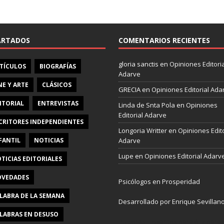
e
b
o
o
ARTADOS
COMENTARIOS RECIENTES
k
gloria sanctis
en
Opiniones Editoria
TÍCULOS
BIOGRAFÍAS
Adarve
NE Y ARTE
CLÁSICOS
GRECIA
en
Opiniones Editorial Ada
ITORIAL
ENTREVISTAS
Linda de Snta Pola
en
Opiniones
Editorial Adarve
CRITORES INDEPENDIENTES
Longoria Writter
en
Opiniones Edito
FANTIL
NOTICIAS
Adarve
Lupe
en
Opiniones Editorial Adarv
TICIAS EDITORIALES
VEDADES
Psicólogos en Prosperidad
LABRA DE LA SEMANA
Desarrollado por Enrique Sevillan
LABRAS EN DESUSO
Pulseras Elegantes para él y para e