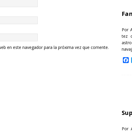
k
Fa
Por 
tez 
astr
web en este navegador para la próxima vez que comente.
nava
F
a
c
e
b
o
o
k
Sup
Por 