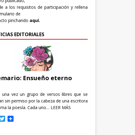
bro publicado,
e a los requisitos de participación y rellena
rmulario de
acto pinchando
aquí.
ICIAS EDITORIALES
mario: Ensueño eterno
e una vez un grupo de versos libres que se
n sin permiso por la cabeza de una escritora
ama la poesía. Cada uno…
LEER MÁS
T
C
w
o
i
m