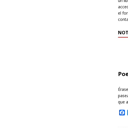
un li
acced
el fo
cont
NOT
Poe
Éras
pasea
que 
F
a
c