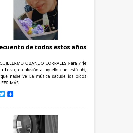
recuento de todos estos años
GUILLERMO OBANDO CORRALES Para Yirle
a Leiva, en alusión a aquello que está ahí,
 que nadie ve La música sacude los oídos
LEER MÁS
T
C
w
o
i
m
t
p
t
a
e
r
r
t