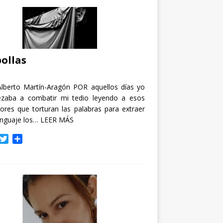
ollas
Alberto Martín-Aragón POR aquellos días yo
zaba a combatir mi tedio leyendo a esos
tores que torturan las palabras para extraer
enguaje los…
LEER MÁS
T
C
w
o
i
m
t
p
t
a
e
r
r
t
i
r