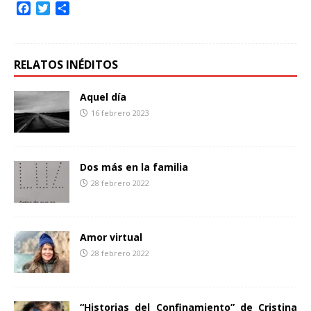
F
T
C
a
w
o
c
i
m
e
t
p
b
t
a
RELATOS INÉDITOS
o
e
r
o
r
t
Aquel día
k
i
16 febrero 2023
r
Dos más en la familia
28 febrero 2022
Amor virtual
28 febrero 2022
“Historias del Confinamiento” de Cristina