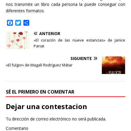
nos transmite un libro cada persona la puede conseguir con
diferentes formatos.
F
T
C
a
w
o
ANTERIOR
c
i
m
e
t
p
«El corazón de las nueve estancias» de Janice
b
t
a
Pariat
o
e
r
o
r
t
SIGUIENTE
k
i
«El fulgor» de Magali Rodríguez Mátar
r
SÉ EL PRIMERO EN COMENTAR
Dejar una contestacion
Tu dirección de correo electrónico no será publicada.
Comentario