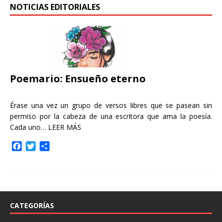
NOTICIAS EDITORIALES
Poemario: Ensueño eterno
Érase una vez un grupo de versos libres que se pasean sin
permiso por la cabeza de una escritora que ama la poesía.
Cada uno…
LEER MÁS
F
T
C
a
w
o
c
i
m
e
t
p
b
t
a
o
e
r
o
r
t
CATEGORÍAS
k
i