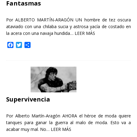
Fantasmas
Por ALBERTO MARTÍN-ARAGÓN UN hombre de tez oscura
ataviado con una chilaba sucia y astrosa yacía de costado en
la acera con una navaja hundida…
LEER MÁS
F
T
C
a
w
o
c
i
m
e
t
p
b
t
a
o
e
r
o
r
t
k
i
r
Supervivencia
Por Alberto Martín-Aragón AHORA el héroe de moda quiere
tanques para ganar la guerra al malo de moda. Esto va a
acabar muy mal. No…
LEER MÁS