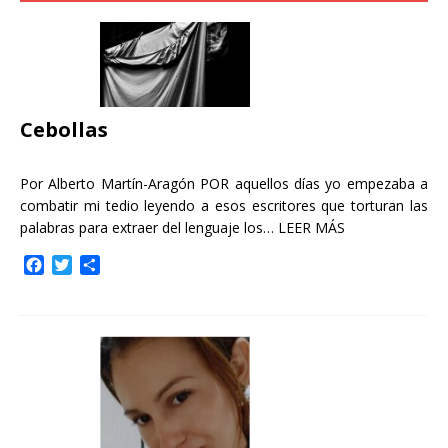
Cebollas
Por Alberto Martín-Aragón POR aquellos días yo empezaba a
combatir mi tedio leyendo a esos escritores que torturan las
palabras para extraer del lenguaje los…
LEER MÁS
F
T
C
a
w
o
c
i
m
e
t
p
b
t
a
o
e
r
o
r
t
k
i
r