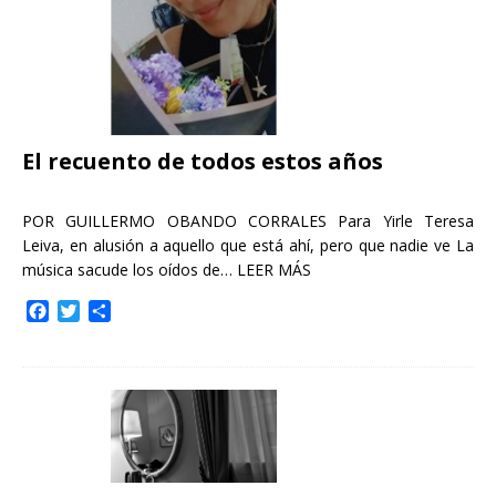
El recuento de todos estos años
POR GUILLERMO OBANDO CORRALES Para Yirle Teresa
Leiva, en alusión a aquello que está ahí, pero que nadie ve La
música sacude los oídos de…
LEER MÁS
F
T
C
a
w
o
c
i
m
e
t
p
b
t
a
o
e
r
o
r
t
k
i
r