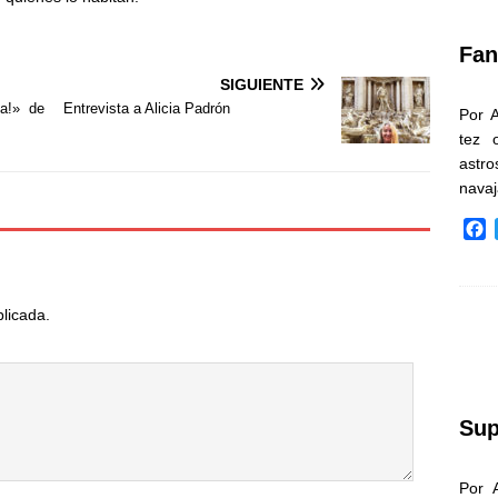
k
Fan
SIGUIENTE
a!» de
Entrevista a Alicia Padrón
Por 
tez 
astr
nava
F
a
c
e
blicada.
b
o
o
k
Sup
Por 