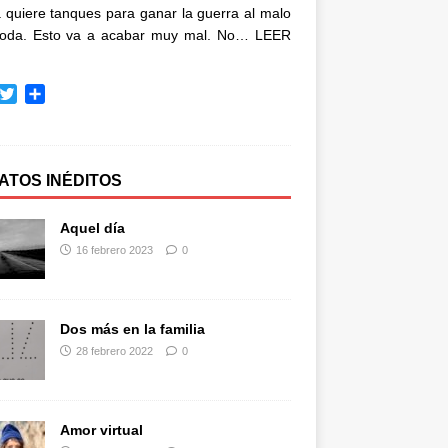
quiere tanques para ganar la guerra al malo
oda. Esto va a acabar muy mal. No…
LEER
T
C
w
o
i
m
t
p
t
a
ATOS INÉDITOS
e
r
r
t
Aquel día
i
16 febrero 2023
0
r
Dos más en la familia
28 febrero 2022
0
Amor virtual