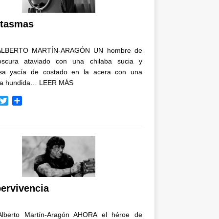
i
r
tasmas
ALBERTO MARTÍN-ARAGÓN UN hombre de
oscura ataviado con una chilaba sucia y
osa yacía de costado en la acera con una
ja hundida…
LEER MÁS
T
C
w
o
i
m
t
p
t
a
e
r
r
t
i
r
ervivencia
Alberto Martín-Aragón AHORA el héroe de