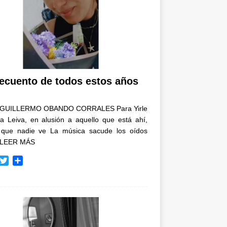
recuento de todos estos años
GUILLERMO OBANDO CORRALES Para Yirle
a Leiva, en alusión a aquello que está ahí,
 que nadie ve La música sacude los oídos
LEER MÁS
T
C
w
o
i
m
t
p
t
a
e
r
r
t