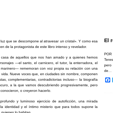
El 
luz que se descompone al atravesar un cristal». Y como esa
en de la protagonista de este libro intenso y revelador.
POR 
la casa de aquellos que nos han amado y a quienes hemos
Teres
onajes —el santo, el carnicero, el tutor, la enterradora, el
pero
 y el marinero— rememoran con voz propia su relación con una
de…
an vida. Nueve voces que, en ciudades sin nombre, componen
as, complementarias, contradictorias incluso— la biografía
F
a
oscuro, a la que vamos descubriendo progresivamente, pero
c
 conocieron, o creyeron hacerlo.
e
b
rofundo y luminoso ejercicio de autoficción, una mirada
o
 la identidad y el íntimo misterio que para todos supone la
o
 quienes lo habitan.