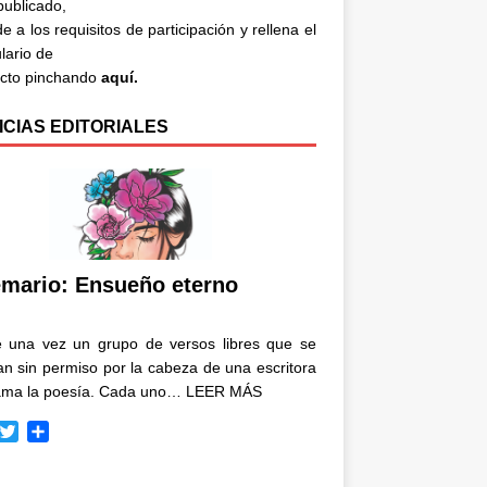
 publicado,
e a los requisitos de participación y rellena el
lario de
acto pinchando
aquí.
ICIAS EDITORIALES
mario: Ensueño eterno
e una vez un grupo de versos libres que se
n sin permiso por la cabeza de una escritora
ama la poesía. Cada uno…
LEER MÁS
T
C
w
o
i
m