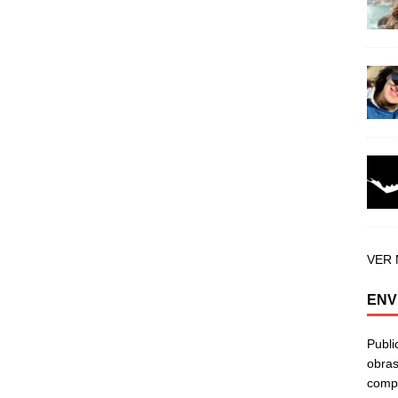
VER
ENV
Publi
obras
compa