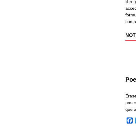
libro
acced
formu
cont
NOT
Poe
Éras
pasea
que 
F
a
c