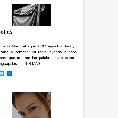
ollas
Alberto Martín-Aragón POR aquellos días yo
zaba a combatir mi tedio leyendo a esos
tores que torturan las palabras para extraer
enguaje los…
LEER MÁS
T
C
w
o
i
m
t
p
t
a
e
r
r
t
i
r