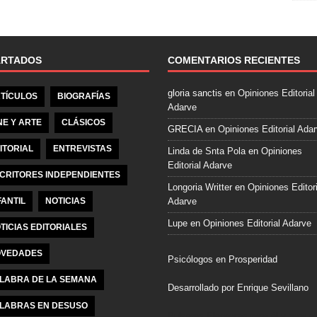
e
b
o
o
ARTADOS
COMENTARIOS RECIENTES
k
gloria sanctis
en
Opiniones Editorial
TÍCULOS
BIOGRAFÍAS
Adarve
NE Y ARTE
CLÁSICOS
GRECIA
en
Opiniones Editorial Ada
ITORIAL
ENTREVISTAS
Linda de Snta Pola
en
Opiniones
Editorial Adarve
CRITORES INDEPENDIENTES
Longoria Writter
en
Opiniones Editori
FANTIL
NOTICIAS
Adarve
Lupe
en
Opiniones Editorial Adarve
TICIAS EDITORIALES
VEDADES
Psicólogos en Prosperidad
LABRA DE LA SEMANA
Desarrollado por Enrique Sevillano
LABRAS EN DESUSO
Pulseras Elegantes para él y para el