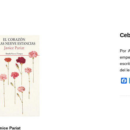
Ceb
Por 
empe
escri
del l
F
a
c
e
b
o
o
k
nice Pariat