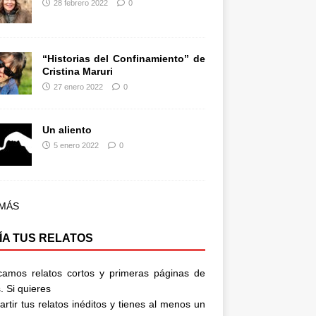
28 febrero 2022
0
“Historias del Confinamiento” de
Cristina Maruri
27 enero 2022
0
Un aliento
5 enero 2022
0
 MÁS
ÍA TUS RELATOS
camos relatos cortos y primeras páginas de
. Si quieres
rtir tus relatos inéditos y tienes al menos un