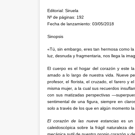
Editorial: Siruela
Nº de páginas: 192
Fecha de lanzamiento: 03/05/2018
Sinopsis
«Tú, sin embargo, eres tan hermosa como la 
luz, desnuda y fragmentaria, nos llega la imag
El cuerpo es el hogar del corazón y este 
amado a lo largo de nuestra vida. Nueve pers
profesor, el florista, el cruzado, el farero
misma mujer, a la cual sus recuerdos insufl
con sus matizadas perspectivas —superpuest
sentimental de una figura, siempre en clar
solo a través de los que en algún momento la
El corazón de las nueve estancias
es un p
caleidoscópica sobre la frágil naturaleza de
mecánica sutil de nuestro propio corazón y de