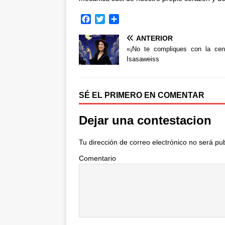
F
T
C
a
w
o
ANTERIOR
c
i
m
e
t
p
«¡No te compliques con la cen
b
t
a
Isasaweiss
o
e
r
o
r
t
k
i
SÉ EL PRIMERO EN COMENTAR
r
Dejar una contestacion
Tu dirección de correo electrónico no será pu
Comentario