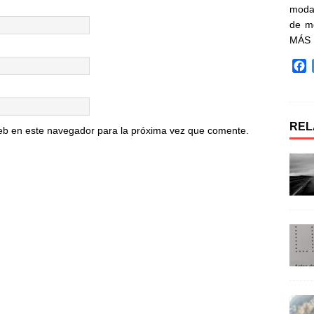
moda 
de m
MÁS
F
a
c
e
b
REL
eb en este navegador para la próxima vez que comente.
o
o
k