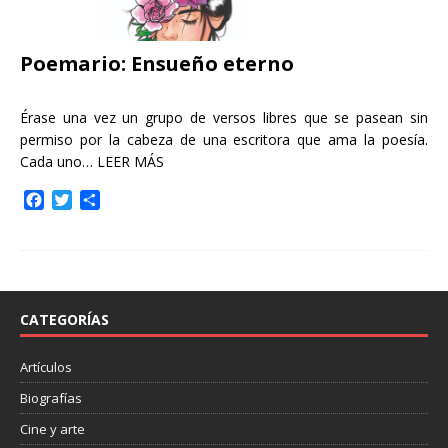
Poemario: Ensueño eterno
Érase una vez un grupo de versos libres que se pasean sin
permiso por la cabeza de una escritora que ama la poesía.
Cada uno…
LEER MÁS
F
T
C
a
w
o
c
i
m
e
t
p
b
t
a
o
e
r
o
r
t
CATEGORÍAS
k
i
r
Artículos
Biografías
Cine y arte