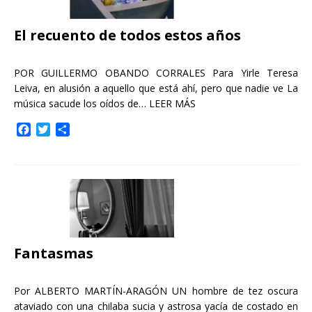
El recuento de todos estos años
POR GUILLERMO OBANDO CORRALES Para Yirle Teresa
Leiva, en alusión a aquello que está ahí, pero que nadie ve La
música sacude los oídos de…
LEER MÁS
F
T
C
a
w
o
c
i
m
e
t
p
b
t
a
o
e
r
o
r
t
k
i
r
Fantasmas
Por ALBERTO MARTÍN-ARAGÓN UN hombre de tez oscura
ataviado con una chilaba sucia y astrosa yacía de costado en