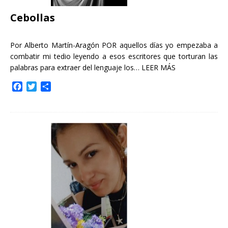
Cebollas
Por Alberto Martín-Aragón POR aquellos días yo empezaba a
combatir mi tedio leyendo a esos escritores que torturan las
palabras para extraer del lenguaje los…
LEER MÁS
F
T
C
a
w
o
c
i
m
e
t
p
b
t
a
o
e
r
o
r
t
k
i
r