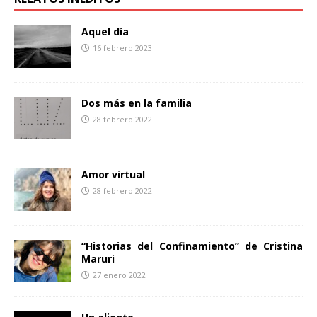
o
e
r
o
r
t
Aquel día
k
i
16 febrero 2023
r
Dos más en la familia
28 febrero 2022
Amor virtual
28 febrero 2022
“Historias del Confinamiento” de Cristina
Maruri
27 enero 2022