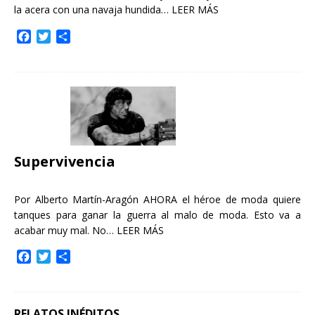
la acera con una navaja hundida…
LEER MÁS
F
T
C
a
w
o
c
i
m
e
t
p
b
t
a
o
e
r
o
r
t
k
i
r
Supervivencia
Por Alberto Martín-Aragón AHORA el héroe de moda quiere
tanques para ganar la guerra al malo de moda. Esto va a
acabar muy mal. No…
LEER MÁS
F
T
C
a
w
o
c
i
m
e
t
p
b
t
a
RELATOS INÉDITOS