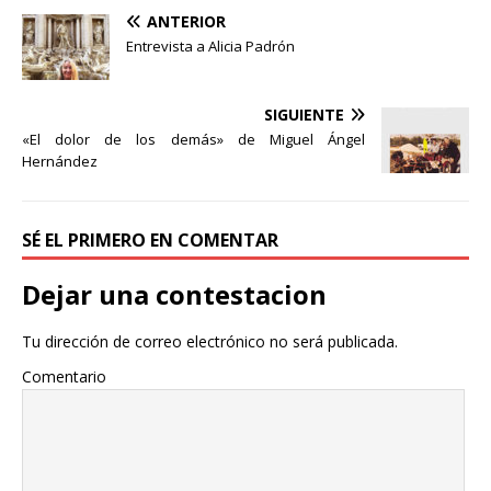
a
w
o
ANTERIOR
c
i
m
e
t
p
Entrevista a Alicia Padrón
b
t
a
o
e
r
o
r
t
SIGUIENTE
k
i
«El dolor de los demás» de Miguel Ángel
r
Hernández
SÉ EL PRIMERO EN COMENTAR
Dejar una contestacion
Tu dirección de correo electrónico no será publicada.
Comentario