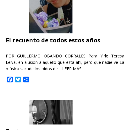
El recuento de todos estos años
POR GUILLERMO OBANDO CORRALES Para Yirle Teresa
Leiva, en alusión a aquello que está ahí, pero que nadie ve La
música sacude los oídos de…
LEER MÁS
F
T
C
a
w
o
c
i
m
e
t
p
b
t
a
o
e
r
o
r
t
k
i
r