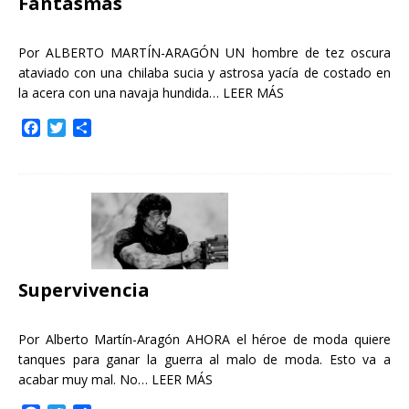
Fantasmas
Por ALBERTO MARTÍN-ARAGÓN UN hombre de tez oscura
ataviado con una chilaba sucia y astrosa yacía de costado en
la acera con una navaja hundida…
LEER MÁS
F
T
C
a
w
o
c
i
m
e
t
p
b
t
a
o
e
r
o
r
t
k
i
r
Supervivencia
Por Alberto Martín-Aragón AHORA el héroe de moda quiere
tanques para ganar la guerra al malo de moda. Esto va a
acabar muy mal. No…
LEER MÁS