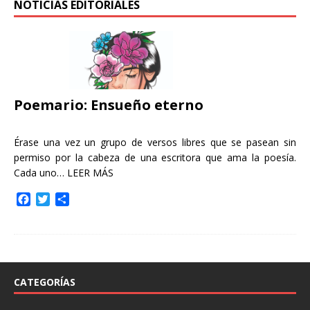
NOTICIAS EDITORIALES
Poemario: Ensueño eterno
Érase una vez un grupo de versos libres que se pasean sin
permiso por la cabeza de una escritora que ama la poesía.
Cada uno…
LEER MÁS
F
T
C
a
w
o
c
i
m
e
t
p
b
t
a
o
e
r
o
r
t
CATEGORÍAS
k
i
r