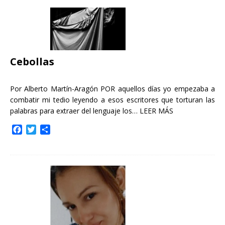
Cebollas
Por Alberto Martín-Aragón POR aquellos días yo empezaba a
combatir mi tedio leyendo a esos escritores que torturan las
palabras para extraer del lenguaje los…
LEER MÁS
F
T
C
a
w
o
c
i
m
e
t
p
b
t
a
o
e
r
o
r
t
k
i
r