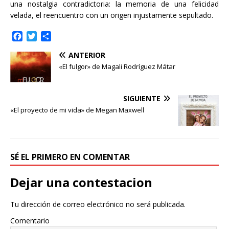
una nostalgia contradictoria: la memoria de una felicidad
velada, el reencuentro con un origen injustamente sepultado.
F
T
C
a
w
o
ANTERIOR
c
i
m
e
t
p
«El fulgor» de Magali Rodríguez Mátar
b
t
a
o
e
r
o
r
t
SIGUIENTE
k
i
«El proyecto de mi vida» de Megan Maxwell
r
SÉ EL PRIMERO EN COMENTAR
Dejar una contestacion
Tu dirección de correo electrónico no será publicada.
Comentario