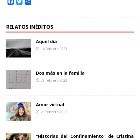
F
T
C
a
w
o
c
i
m
e
t
p
b
t
a
RELATOS INÉDITOS
o
e
r
o
r
t
Aquel día
k
i
16 febrero 2023
r
Dos más en la familia
28 febrero 2022
Amor virtual
28 febrero 2022
“Historias del Confinamiento” de Cristina