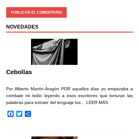
NOVEDADES
Cebollas
Por Alberto Martín-Aragón POR aquellos días yo empezaba a
combatir mi tedio leyendo a esos escritores que torturan las
palabras para extraer del lenguaje los…
LEER MÁS
F
T
C
a
w
o
c
i
m
e
t
p
b
t
a