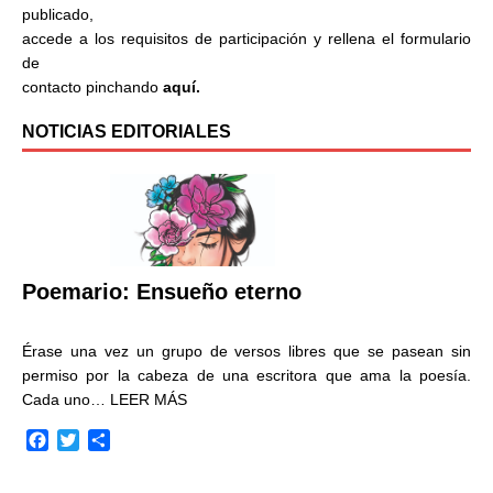
publicado,
accede a los requisitos de participación y rellena el formulario
de
contacto pinchando
aquí.
NOTICIAS EDITORIALES
Poemario: Ensueño eterno
Érase una vez un grupo de versos libres que se pasean sin
permiso por la cabeza de una escritora que ama la poesía.
Cada uno…
LEER MÁS
F
T
C
a
w
o
c
i
m