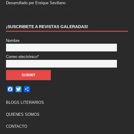
Desarrollado por Enrique Sevillano
Pulseras Elegantes para él y para ella.
¡SUSCRIBETE A REVISTAS GALERADAS!
Nombre
Correo electrónico*
F
T
C
a
w
o
c
i
m
BLOGS LITERARIOS
e
t
p
b
t
a
QUIENES SOMOS
o
e
r
o
r
t
CONTACTO
k
i