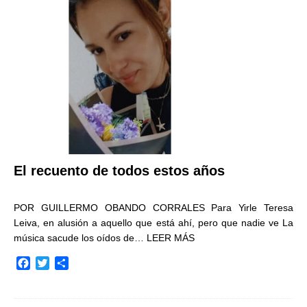
o
e
r
o
r
t
k
i
r
El recuento de todos estos años
POR GUILLERMO OBANDO CORRALES Para Yirle Teresa
Leiva, en alusión a aquello que está ahí, pero que nadie ve La
música sacude los oídos de…
LEER MÁS
F
T
C
a
w
o
c
i
m
e
t
p