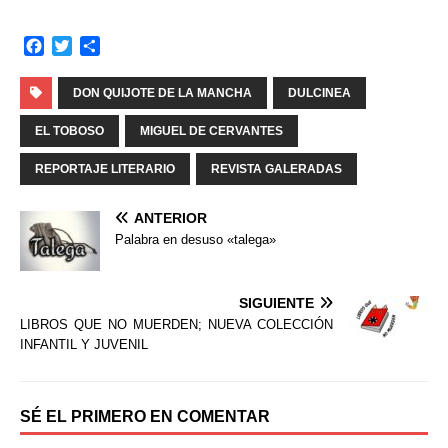
F
T
C
a
w
o
c
i
m
DON QUIJOTE DE LA MANCHA
DULCINEA
e
t
p
b
t
a
EL TOBOSO
MIGUEL DE CERVANTES
o
e
r
o
r
t
REPORTAJE LITERARIO
REVISTA GALERADAS
k
i
r
ANTERIOR
Palabra en desuso «talega»
SIGUIENTE
LIBROS QUE NO MUERDEN; NUEVA COLECCIÓN
INFANTIL Y JUVENIL
SÉ EL PRIMERO EN COMENTAR