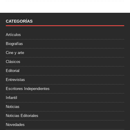
e
t
p
b
t
a
o
e
r
o
r
t
CATEGORÍAS
k
i
r
Artículos
Biografías
Cine y arte
Clásicos
Editorial
Entrevistas
Escritores Independientes
Infantil
Noticias
Noticias Editoriales
Novedades