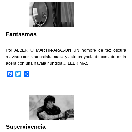
b
t
a
o
e
r
o
r
t
k
i
r
Fantasmas
Por ALBERTO MARTÍN-ARAGÓN UN hombre de tez oscura
ataviado con una chilaba sucia y astrosa yacía de costado en la
acera con una navaja hundida…
LEER MÁS
F
T
C
a
w
o
c
i
m
e
t
p
b
t
a
o
e
r
o
r
t
k
i
r
Supervivencia