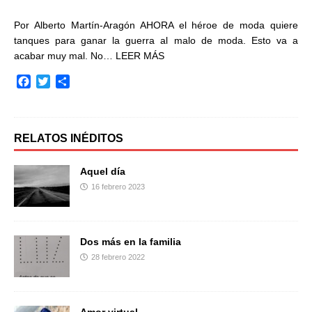
Por Alberto Martín-Aragón AHORA el héroe de moda quiere
tanques para ganar la guerra al malo de moda. Esto va a
acabar muy mal. No…
LEER MÁS
F
T
C
a
w
o
c
i
m
e
t
p
b
t
a
RELATOS INÉDITOS
o
e
r
o
r
t
Aquel día
k
i
16 febrero 2023
r
Dos más en la familia
28 febrero 2022
Amor virtual