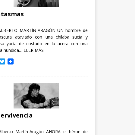
i
r
ntasmas
ALBERTO MARTÍN-ARAGÓN UN hombre de
oscura ataviado con una chilaba sucia y
osa yacía de costado en la acera con una
ja hundida…
LEER MÁS
T
C
w
o
i
m
t
p
t
a
e
r
r
t
i
r
ervivencia
Alberto Martín-Aragón AHORA el héroe de