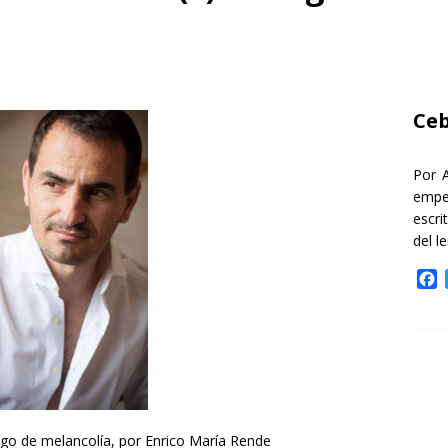
Ceb
Por 
empe
escri
del l
F
a
c
e
b
o
o
k
 de melancolía, por Enrico María Rende