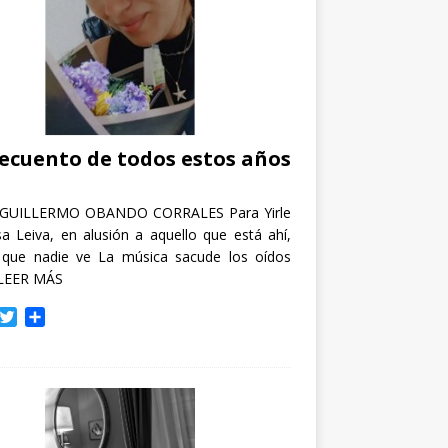
recuento de todos estos años
GUILLERMO OBANDO CORRALES Para Yirle
a Leiva, en alusión a aquello que está ahí,
 que nadie ve La música sacude los oídos
LEER MÁS
T
C
w
o
i
m
t
p
t
a
e
r
r
t