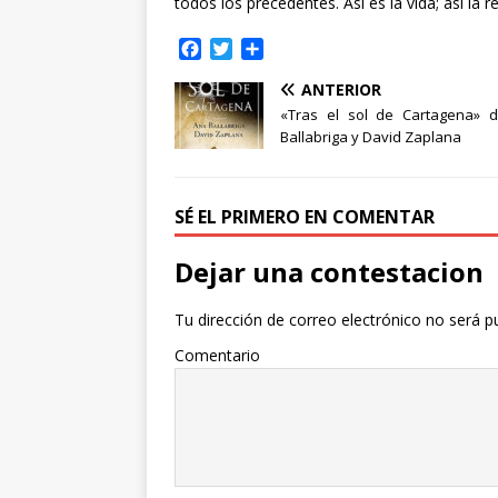
todos los precedentes. Así es la vida; así la r
F
T
C
a
w
o
ANTERIOR
c
i
m
e
t
p
«Tras el sol de Cartagena» 
b
t
a
Ballabriga y David Zaplana
o
e
r
o
r
t
k
i
SÉ EL PRIMERO EN COMENTAR
r
Dejar una contestacion
Tu dirección de correo electrónico no será p
Comentario