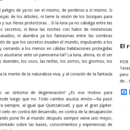
l peligro de ya no ser el mismo, de perderse a sí mismo. Si
hojas de los árboles, ni tiene la visión de los bosques para
a y sus fieras protectoras… Si la luna ya no cabalga entre las
 secretos, ni llena las noches con halos de misteriosas
pasados, ni alumbra ya los fantasmas entre las sombras
ión de que los secretos invaden el mundo, impulsando a los
El 
, y cerrando a los menos en cálidas habitaciones protegidas
o asustarse ante un panorama tal? La luna, ahora, es el ser
 duendes, los osos, las ninfas, los zorros, los gnomos, los
POR 
Teres
 la mente de la naturaleza viva, y al corazón de la fantasía
pero
de…
F
so un síntoma de degeneración? ¿Es ese motivo para
a
 Desde luego que no. Todo cambio asusta; Amón—Ra pasó
c
siempre, al igual que Quetzalcoatl, y que el gran Júpiter.
e
ielo en contra del desarrollo, en contra de la desaparición
b
ndo pone fin al mundo: después siempre viene uno mejor,
o
tentado sobre las bases, conocimientos y experiencias de
o