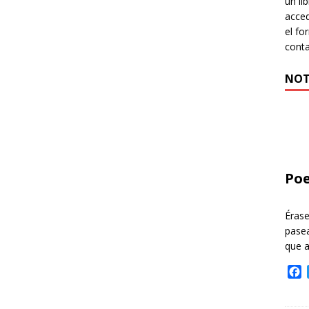
un li
acced
el fo
cont
NOT
Poe
Éras
pasea
que 
F
a
c