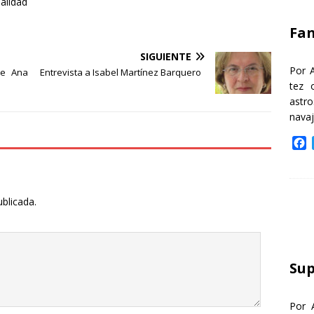
ealidad
k
Fa
SIGUIENTE
Por 
de Ana
Entrevista a Isabel Martínez Barquero
tez 
astr
nava
F
a
c
e
b
ublicada.
o
o
k
Sup
Por 