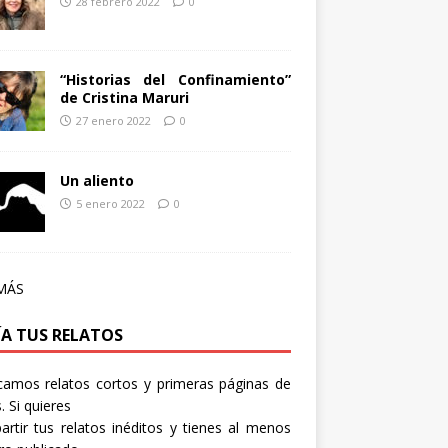
28 febrero 2022
0
“Historias del Confinamiento”
de Cristina Maruri
27 enero 2022
0
Un aliento
5 enero 2022
0
MÁS
ÍA TUS RELATOS
camos relatos cortos y primeras páginas de
. Si quieres
rtir tus relatos inéditos y tienes al menos