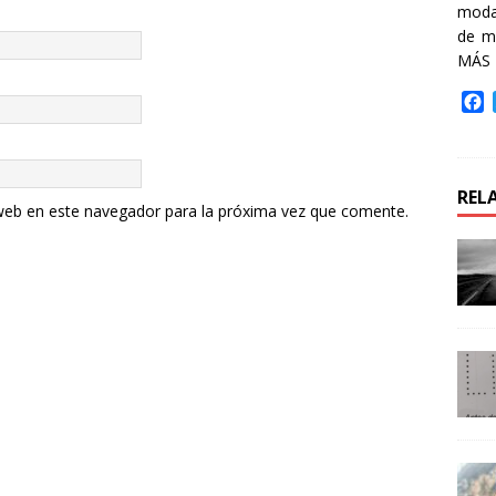
moda 
de m
MÁS
F
a
c
e
b
REL
o
web en este navegador para la próxima vez que comente.
o
k