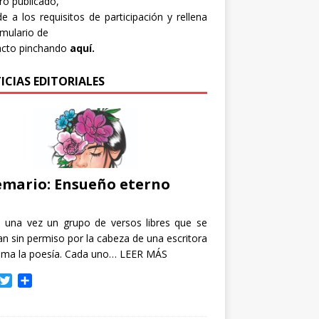
bro publicado,
e a los requisitos de participación y rellena
rmulario de
acto pinchando
aquí.
ICIAS EDITORIALES
mario: Ensueño eterno
e una vez un grupo de versos libres que se
n sin permiso por la cabeza de una escritora
ama la poesía. Cada uno…
LEER MÁS
T
C
w
o
i
m