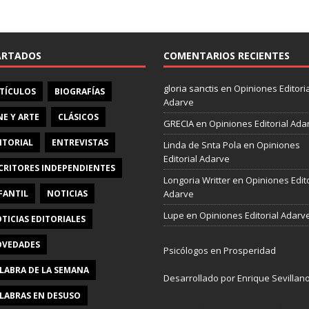
e
b
o
o
ARTADOS
COMENTARIOS RECIENTES
k
gloria sanctis
en
Opiniones Editoria
TÍCULOS
BIOGRAFÍAS
Adarve
NE Y ARTE
CLÁSICOS
GRECIA
en
Opiniones Editorial Ada
ITORIAL
ENTREVISTAS
Linda de Snta Pola
en
Opiniones
Editorial Adarve
CRITORES INDEPENDIENTES
Longoria Writter
en
Opiniones Edito
FANTIL
NOTICIAS
Adarve
Lupe
en
Opiniones Editorial Adarv
TICIAS EDITORIALES
VEDADES
Psicólogos en Prosperidad
LABRA DE LA SEMANA
Desarrollado por Enrique Sevillan
LABRAS EN DESUSO
Pulseras Elegantes para él y para e