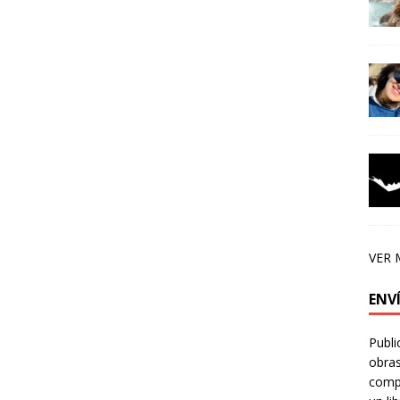
VER 
ENV
Publi
obras
compa