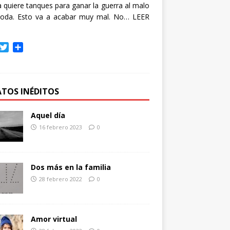
quiere tanques para ganar la guerra al malo
oda. Esto va a acabar muy mal. No…
LEER
T
C
w
o
i
m
t
p
t
a
ATOS INÉDITOS
e
r
r
t
Aquel día
i
16 febrero 2023
0
r
Dos más en la familia
28 febrero 2022
0
Amor virtual