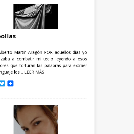
ollas
Alberto Martín-Aragón POR aquellos días yo
zaba a combatir mi tedio leyendo a esos
tores que torturan las palabras para extraer
enguaje los…
LEER MÁS
T
C
w
o
i
m
t
p
t
a
e
r
r
t
i
r