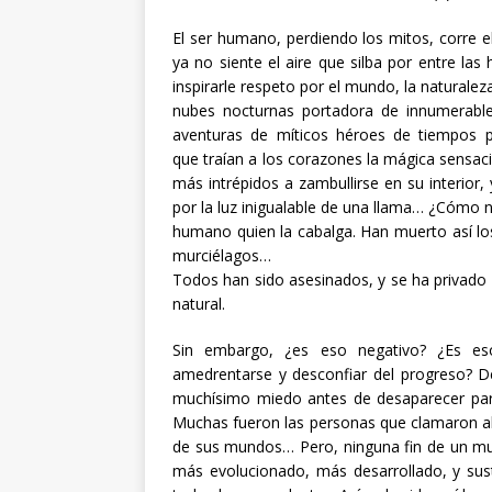
El ser humano, perdiendo los mitos, corre e
ya no siente el aire que silba por entre las 
inspirarle respeto por el mundo, la naturalez
nubes nocturnas portadora de innumerables
aventuras de míticos héroes de tiempos 
que traían a los corazones la mágica sensac
más intrépidos a zambullirse en su interior
por la luz inigualable de una llama… ¿Cómo n
humano quien la cabalga. Han muerto así los
murciélagos…
Todos han sido asesinados, y se ha privado a
natural.
Sin embargo, ¿es eso negativo? ¿Es e
amedrentarse y desconfiar del progreso?
muchísimo miedo antes de desaparecer para 
Muchas fueron las personas que clamaron al c
de sus mundos… Pero, ninguna fin de un mu
más evolucionado, más desarrollado, y sus