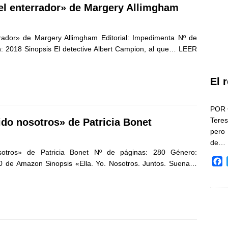
el enterrador» de Margery Allimgham
rador» de Margery Allimgham Editorial: Impedimenta Nº de
n: 2018 Sinopsis El detective Albert Campion, al que…
LEER
El 
POR 
Teres
do nosotros» de Patricia Bonet
pero
de…
otros» de Patricia Bonet Nº de páginas: 280 Género:
F
 de Amazon Sinopsis «Ella. Yo. Nosotros. Juntos. Suena…
a
c
e
b
o
o