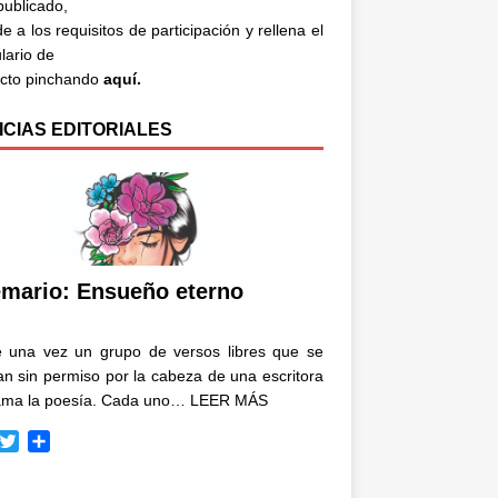
 publicado,
e a los requisitos de participación y rellena el
lario de
acto pinchando
aquí.
ICIAS EDITORIALES
mario: Ensueño eterno
e una vez un grupo de versos libres que se
n sin permiso por la cabeza de una escritora
ama la poesía. Cada uno…
LEER MÁS
T
C
w
o
i
m