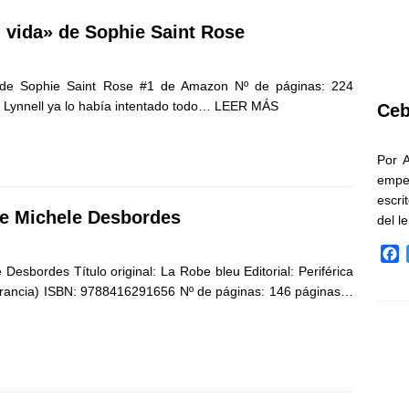
 vida» de Sophie Saint Rose
 de Sophie Saint Rose #1 de Amazon Nº de páginas: 224
 Lynnell ya lo había intentado todo…
LEER MÁS
Ceb
Por 
empe
escri
de Michele Desbordes
del l
F
 Desbordes Título original: La Robe bleu Editorial: Periférica
a
c
Francia) ISBN: 9788416291656 Nº de páginas: 146 páginas…
e
b
o
o
k