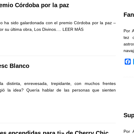
k
emio Córdoba por la paz
Fan
po ha sido galardonada con el premio Córdoba por la paz –
por su última obra, Los Divinos.…
LEER MÁS
Por 
tez 
astr
nava
F
esc Blanco
a
c
e
a distinta, enrevesada, trepidante, con muchos frentes
b
ió la idea? Quería hablar de las personas que sienten
o
o
k
Sup
Por 
es encendidas para ti» de Cherry Chic