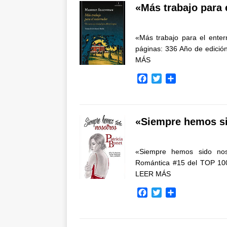
b
t
a
«Más trabajo para 
o
e
r
o
r
t
k
i
«Más trabajo para el enter
r
páginas: 336 Año de edició
MÁS
F
T
C
a
w
o
c
i
m
e
t
p
b
t
a
«Siempre hemos si
o
e
r
o
r
t
k
i
«Siempre hemos sido nos
r
Romántica #15 del TOP 100
LEER MÁS
F
T
C
a
w
o
c
i
m
e
t
p