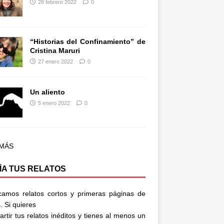
28 febrero 2022
0
“Historias del Confinamiento” de
Cristina Maruri
27 enero 2022
0
Un aliento
5 enero 2022
0
 MÁS
ÍA TUS RELATOS
camos relatos cortos y primeras páginas de
. Si quieres
rtir tus relatos inéditos y tienes al menos un