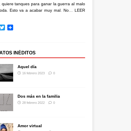
quiere tanques para ganar la guerra al malo
oda. Esto va a acabar muy mal. No…
LEER
T
C
w
o
i
m
t
p
t
a
ATOS INÉDITOS
e
r
r
t
Aquel día
i
16 febrero 2023
0
r
Dos más en la familia
28 febrero 2022
0
Amor virtual