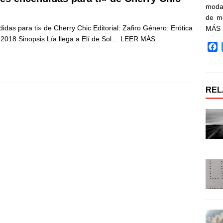
moda 
de m
das para ti» de Cherry Chic Editorial: Zafiro Género: Erótica
MÁS
 2018 Sinopsis Lía llega a Elí de Sol…
LEER MÁS
F
a
c
e
b
REL
o
o
k