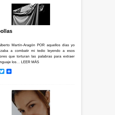
ollas
Alberto Martín-Aragón POR aquellos días yo
zaba a combatir mi tedio leyendo a esos
tores que torturan las palabras para extraer
enguaje los…
LEER MÁS
T
C
w
o
i
m
t
p
t
a
e
r
r
t
i
r