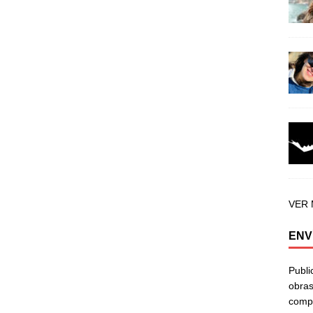
VER
ENV
Publi
obras
compa