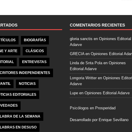
e
b
o
o
ARTADOS
COMENTARIOS RECIENTES
k
gloria sanctis
en
Opiniones Editorial
TÍCULOS
BIOGRAFÍAS
Adarve
NE Y ARTE
CLÁSICOS
GRECIA
en
Opiniones Editorial Ada
ITORIAL
ENTREVISTAS
Linda de Snta Pola
en
Opiniones
Editorial Adarve
CRITORES INDEPENDIENTES
Longoria Writter
en
Opiniones Editori
FANTIL
NOTICIAS
Adarve
Lupe
en
Opiniones Editorial Adarve
TICIAS EDITORIALES
VEDADES
Psicólogos en Prosperidad
LABRA DE LA SEMANA
Desarrollado por Enrique Sevillano
LABRAS EN DESUSO
Pulseras Elegantes para él y para el