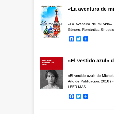
«La aventura de mi
«La aventura de mi vida»
Género: Romántica Sinopsis
F
T
C
a
w
o
c
i
m
e
t
p
b
t
a
«El vestido azul» 
o
e
r
o
r
t
k
i
«El vestido azul» de Michele
r
Año de Publicación: 2018 (
LEER MÁS
F
T
C
a
w
o
c
i
m
e
t
p