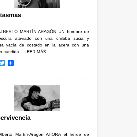
i
r
tasmas
ALBERTO MARTÍN-ARAGÓN UN hombre de
oscura ataviado con una chilaba sucia y
osa yacía de costado en la acera con una
ja hundida…
LEER MÁS
T
C
w
o
i
m
t
p
t
a
e
r
r
t
i
r
ervivencia
Alberto Martín-Aragón AHORA el héroe de