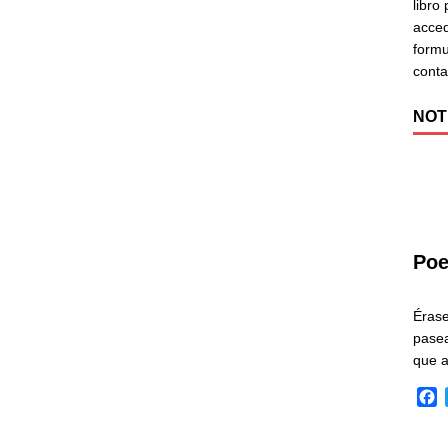
libro
acced
formu
cont
NOT
Poe
Éras
pasea
que 
F
a
c