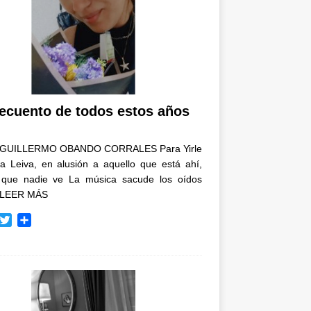
recuento de todos estos años
GUILLERMO OBANDO CORRALES Para Yirle
a Leiva, en alusión a aquello que está ahí,
 que nadie ve La música sacude los oídos
LEER MÁS
T
C
w
o
i
m
t
p
t
a
e
r
r
t