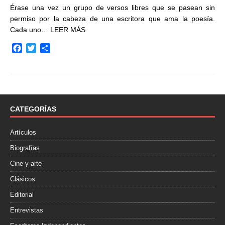
Érase una vez un grupo de versos libres que se pasean sin
permiso por la cabeza de una escritora que ama la poesía.
Cada uno…
LEER MÁS
F
T
C
a
w
o
c
i
m
e
t
p
b
t
a
o
e
r
o
r
t
CATEGORÍAS
k
i
r
Artículos
Biografías
Cine y arte
Clásicos
Editorial
Entrevistas