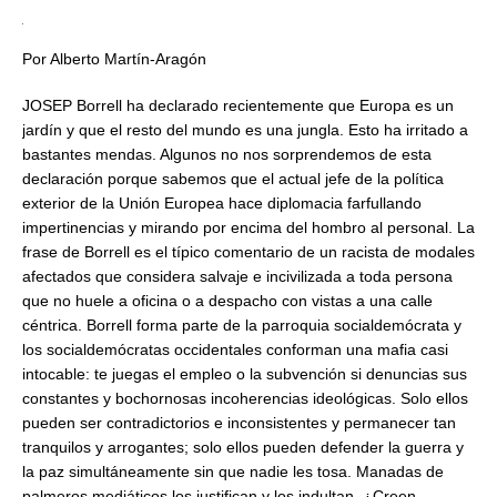
Por Alberto Martín-Aragón
JOSEP Borrell ha declarado recientemente que Europa es un
jardín y que el resto del mundo es una jungla. Esto ha irritado a
bastantes mendas. Algunos no nos sorprendemos de esta
declaración porque sabemos que el actual jefe de la política
exterior de la Unión Europea hace diplomacia farfullando
impertinencias y mirando por encima del hombro al personal. La
frase de Borrell es el típico comentario de un racista de modales
afectados que considera salvaje e incivilizada a toda persona
que no huele a oficina o a despacho con vistas a una calle
céntrica. Borrell forma parte de la parroquia socialdemócrata y
los socialdemócratas occidentales conforman una mafia casi
intocable: te juegas el empleo o la subvención si denuncias sus
constantes y bochornosas incoherencias ideológicas. Solo ellos
pueden ser contradictorios e inconsistentes y permanecer tan
tranquilos y arrogantes; solo ellos pueden defender la guerra y
la paz simultáneamente sin que nadie les tosa. Manadas de
palmeros mediáticos los justifican y los indultan. ¿Creen