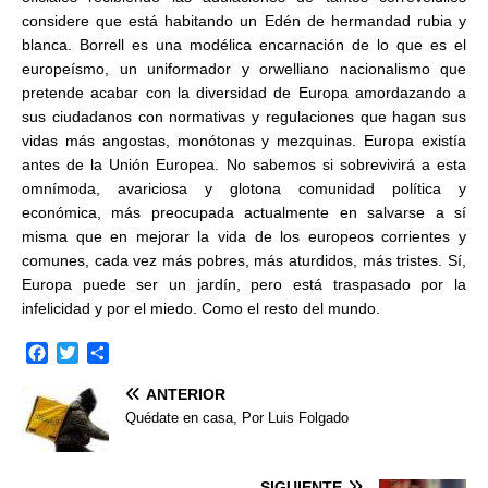
considere que está habitando un Edén de hermandad rubia y
blanca. Borrell es una modélica encarnación de lo que es el
europeísmo, un uniformador y orwelliano nacionalismo que
pretende acabar con la diversidad de Europa amordazando a
sus ciudadanos con normativas y regulaciones que hagan sus
vidas más angostas, monótonas y mezquinas. Europa existía
antes de la Unión Europea. No sabemos si sobrevivirá a esta
omnímoda, avariciosa y glotona comunidad política y
económica, más preocupada actualmente en salvarse a sí
misma que en mejorar la vida de los europeos corrientes y
comunes, cada vez más pobres, más aturdidos, más tristes. Sí,
Europa puede ser un jardín, pero está traspasado por la
infelicidad y por el miedo. Como el resto del mundo.
F
T
C
a
w
o
ANTERIOR
c
i
m
e
t
p
Quédate en casa, Por Luis Folgado
b
t
a
o
e
r
o
r
t
SIGUIENTE