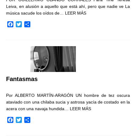
Leiva, en alusión a aquello que está ahí, pero que nadie ve La
música sacude los oídos de…
LEER MÁS
F
T
C
a
w
o
c
i
m
e
t
p
b
t
a
o
e
r
o
r
t
k
i
r
Fantasmas
Por ALBERTO MARTÍN-ARAGÓN UN hombre de tez oscura
ataviado con una chilaba sucia y astrosa yacía de costado en la
acera con una navaja hundida…
LEER MÁS
F
T
C
a
w
o
c
i
m