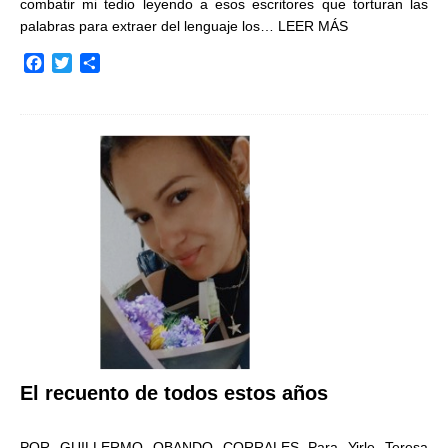
combatir mi tedio leyendo a esos escritores que torturan las
palabras para extraer del lenguaje los…
LEER MÁS
F
T
C
a
w
o
c
i
m
e
t
p
b
t
a
o
e
r
o
r
t
k
i
r
El recuento de todos estos años
POR GUILLERMO OBANDO CORRALES Para Yirle Teresa