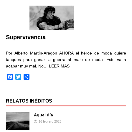
e
t
p
b
t
a
o
e
r
o
r
t
k
i
r
Supervivencia
Por Alberto Martín-Aragón AHORA el héroe de moda quiere
tanques para ganar la guerra al malo de moda. Esto va a
acabar muy mal. No…
LEER MÁS
F
T
C
a
w
o
c
i
m
e
t
p
b
t
a
RELATOS INÉDITOS
o
e
r
o
r
t
Aquel día
k
i
16 febrero 2023
r