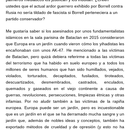
ustedes que el actual ardor guerrero exhibido por Borrell contra
Rusia no sería tildado de fascista si Borrell perteneciera a un
partido conservador?
Me gustaría saber si los asesinados por unos fundamentalistas
islámicos en la sala parisina de Bataclan en 2015 consideraron
que Europa era un jardín cuando vieron cómo los yihadistas les
encañonaban con unos AK-47. He mencionado a las víctimas
de Bataclan, pero quizá debiera referirme a todas las víctimas
del terrorismo que ha habido en suelo europeo y a todos los
millones de seres humanos que han sido humillados, vejados,
violados, torturados, decapitados, fusilados, tiroteados,
descuartizados, desmembrados, castrados, enculados,
quemados y gaseados en el viejo continente a causa de
guerras, revoluciones, persecuciones, limpiezas étnicas y otras
infamias. Por no aludir también a las víctimas de la rapiña
europea. Europa puede ser un jardín, pero es incuestionable
que es un jardín en el que se ha derramado mucha sangre y un
jardín que, además de nobles ideas y conceptos, también ha
exportado métodos de crueldad y de opresión (y esto no ha