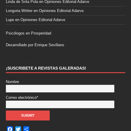
Linda de Snta Pola
en
Opiniones Editorial Adarve
Longoria Writter
en
Opiniones Editorial Adarve
Lupe
en
Opiniones Editorial Adarve
Psicólogos en Prosperidad
Desarrollado por Enrique Sevillano
Pulseras Elegantes para él y para ella.
¡SUSCRIBETE A REVISTAS GALERADAS!
Nombre
Correo electrónico*
F
T
C