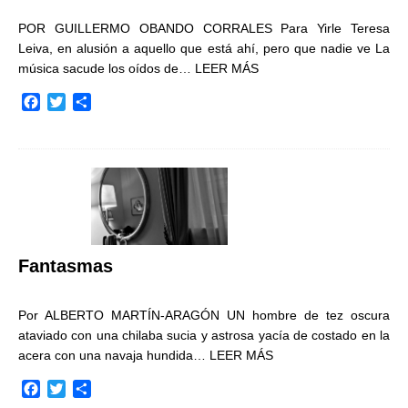
POR GUILLERMO OBANDO CORRALES Para Yirle Teresa
Leiva, en alusión a aquello que está ahí, pero que nadie ve La
música sacude los oídos de…
LEER MÁS
F
T
C
a
w
o
c
i
m
e
t
p
b
t
a
o
e
r
o
r
t
k
i
r
Fantasmas
Por ALBERTO MARTÍN-ARAGÓN UN hombre de tez oscura
ataviado con una chilaba sucia y astrosa yacía de costado en la
acera con una navaja hundida…
LEER MÁS
F
T
C
a
w
o