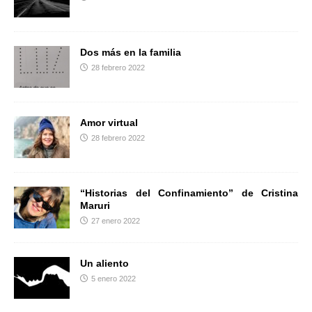
r
Dos más en la familia
28 febrero 2022
Amor virtual
28 febrero 2022
“Historias del Confinamiento” de Cristina
Maruri
27 enero 2022
Un aliento
5 enero 2022