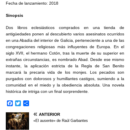
Fecha de lanzamiento: 2018
Sinopsis
Dos libros eclesiásticos comprados en una tienda de
antigüedades ponen al descubierto varios asesinatos ocurridos
en una Abadía del interior de Galicia, perteneciente a una de las
congregaciones religiosas más influyentes de Europa. En el
siglo XVII, el hermano Cotón, tras la muerte de su superior en
extrañas circunstancias, es nombrado Abad. Desde ese mismo
instante, la aplicación estricta de la Regla de San Benito
marcará la precaria vida de los monjes. Los pecados son
purgados con dolorosos y humillantes castigos, sumiendo a la
comunidad en el miedo y la obediencia absoluta. Una novela
histórica de intriga con un final sorprendente.
F
T
C
a
w
o
ANTERIOR
c
i
m
e
t
p
«El ausente» de Raúl Garbantes
b
t
a