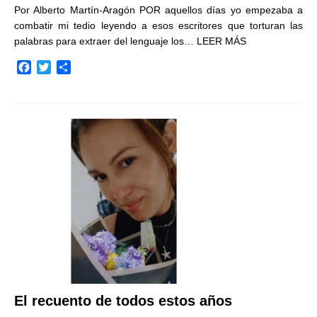
Por Alberto Martín-Aragón POR aquellos días yo empezaba a
combatir mi tedio leyendo a esos escritores que torturan las
palabras para extraer del lenguaje los…
LEER MÁS
F
T
C
a
w
o
c
i
m
e
t
p
b
t
a
o
e
r
o
r
t
k
i
r
El recuento de todos estos años