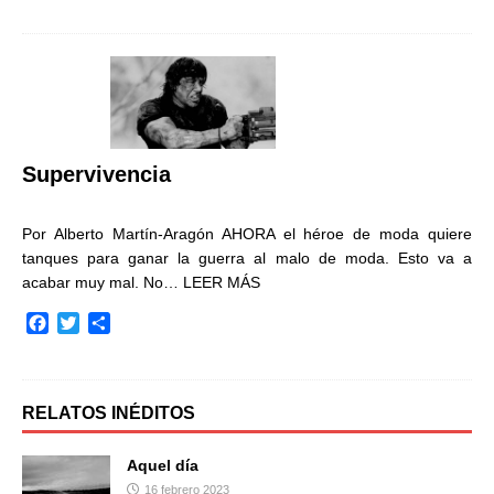
c
i
m
e
t
p
b
t
a
o
e
r
o
r
t
k
i
r
Supervivencia
Por Alberto Martín-Aragón AHORA el héroe de moda quiere
tanques para ganar la guerra al malo de moda. Esto va a
acabar muy mal. No…
LEER MÁS
F
T
C
a
w
o
c
i
m
e
t
p
b
t
a
RELATOS INÉDITOS
o
e
r
o
r
t
Aquel día
k
i
16 febrero 2023