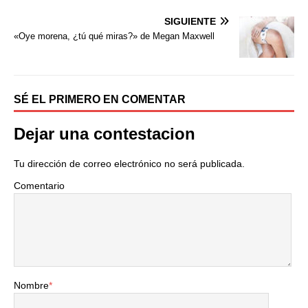
o
e
r
o
r
t
SIGUIENTE
k
i
«Oye morena, ¿tú qué miras?» de Megan Maxwell
r
SÉ EL PRIMERO EN COMENTAR
Dejar una contestacion
Tu dirección de correo electrónico no será publicada.
Comentario
Nombre
*