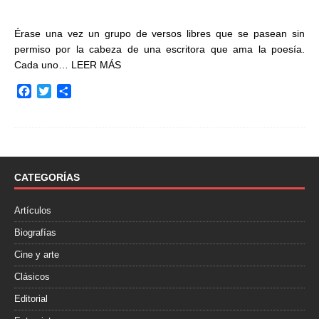
Érase una vez un grupo de versos libres que se pasean sin
permiso por la cabeza de una escritora que ama la poesía.
Cada uno…
LEER MÁS
F
T
C
a
w
o
c
i
m
e
t
p
b
t
a
o
e
r
o
r
t
CATEGORÍAS
k
i
r
Artículos
Biografías
Cine y arte
Clásicos
Editorial