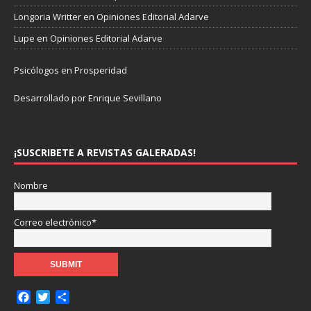
Longoria Writter
en
Opiniones Editorial Adarve
Lupe
en
Opiniones Editorial Adarve
Psicólogos en Prosperidad
Desarrollado por Enrique Sevillano
Pulseras Elegantes para él y para ella.
¡SUSCRIBETE A REVISTAS GALERADAS!
Nombre
Correo electrónico*
F
T
C