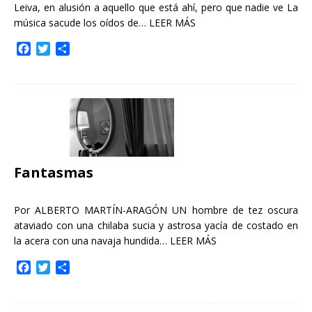
Leiva, en alusión a aquello que está ahí, pero que nadie ve La
música sacude los oídos de…
LEER MÁS
F
T
C
a
w
o
c
i
m
e
t
p
b
t
a
o
e
r
o
r
t
k
i
r
Fantasmas
Por ALBERTO MARTÍN-ARAGÓN UN hombre de tez oscura
ataviado con una chilaba sucia y astrosa yacía de costado en
la acera con una navaja hundida…
LEER MÁS
F
T
C
a
w
o
c
i
m
e
t
p