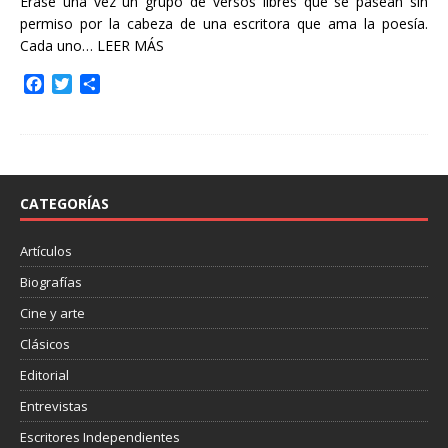
Érase una vez un grupo de versos libres que se pasean sin
permiso por la cabeza de una escritora que ama la poesía.
Cada uno…
LEER MÁS
F
T
C
a
w
o
c
i
m
e
t
p
b
t
a
o
e
r
o
r
t
CATEGORÍAS
k
i
r
Artículos
Biografías
Cine y arte
Clásicos
Editorial
Entrevistas
Escritores Independientes