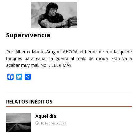
b
t
a
o
e
r
o
r
t
k
i
r
Supervivencia
Por Alberto Martín-Aragón AHORA el héroe de moda quiere
tanques para ganar la guerra al malo de moda. Esto va a
acabar muy mal. No…
LEER MÁS
F
T
C
a
w
o
c
i
m
e
t
p
b
t
a
RELATOS INÉDITOS
o
e
r
o
r
t
Aquel día
k
i
16 febrero 2023
r