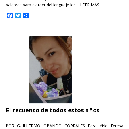
palabras para extraer del lenguaje los…
LEER MÁS
F
T
C
a
w
o
c
i
m
e
t
p
b
t
a
o
e
r
o
r
t
k
i
r
El recuento de todos estos años
POR GUILLERMO OBANDO CORRALES Para Yirle Teresa