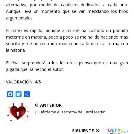
alternativa, por medio de capítulos dedicados a cada uno.
Aunque lleva un momento que se van mezclando los hilos
argumentales.
El ritmo es rápido, aunque a mí me ha costado un poquito
meterme en materia, poco a poco se me ha ido haciendo más
sencillo y me he centrado más conectado de esta forma con
la historia.
El final sorprenderá a los lectores, pienso que es una gran
jugada que ha hecho el autor.
VALORACIÓN: 4/5
F
T
C
a
w
o
ANTERIOR
c
i
m
e
t
p
«Guárdame el secreto» de Carol Martín
b
t
a
o
e
r
o
r
t
SIGUIENTE