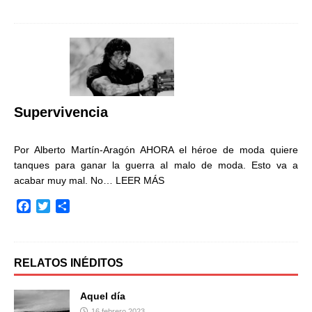
a
w
o
c
i
m
e
t
p
b
t
a
o
e
r
o
r
t
k
i
r
Supervivencia
Por Alberto Martín-Aragón AHORA el héroe de moda quiere
tanques para ganar la guerra al malo de moda. Esto va a
acabar muy mal. No…
LEER MÁS
F
T
C
a
w
o
c
i
m
e
t
p
b
t
a
RELATOS INÉDITOS
o
e
r
o
r
t
Aquel día
k
i
16 febrero 2023