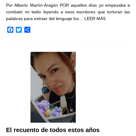
Por Alberto Martín-Aragón POR aquellos días yo empezaba a
combatir mi tedio leyendo a esos escritores que torturan las
palabras para extraer del lenguaje los…
LEER MÁS
F
T
C
a
w
o
c
i
m
e
t
p
b
t
a
o
e
r
o
r
t
k
i
r
El recuento de todos estos años