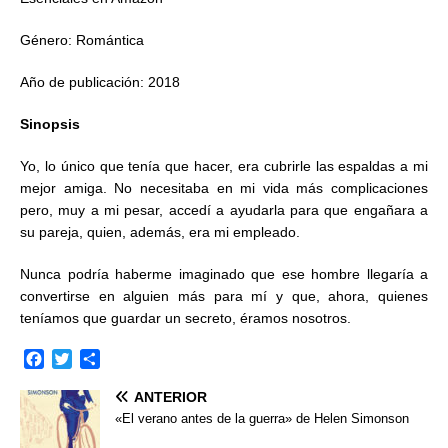
Género: Romántica
Año de publicación: 2018
Sinopsis
Yo, lo único que tenía que hacer, era cubrirle las espaldas a mi
mejor amiga. No necesitaba en mi vida más complicaciones
pero, muy a mi pesar, accedí a ayudarla para que engañara a
su pareja, quien, además, era mi empleado.
Nunca podría haberme imaginado que ese hombre llegaría a
convertirse en alguien más para mí y que, ahora, quienes
teníamos que guardar un secreto, éramos nosotros.
F
T
C
a
w
o
ANTERIOR
c
i
m
e
t
p
«El verano antes de la guerra» de Helen Simonson
b
t
a