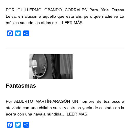
POR GUILLERMO OBANDO CORRALES Para Yirle Teresa
Leiva, en alusión a aquello que está ahí, pero que nadie ve La
música sacude los oídos de…
LEER MÁS
F
T
C
a
w
o
c
i
m
e
t
p
b
t
a
o
e
r
o
r
t
k
i
r
Fantasmas
Por ALBERTO MARTÍN-ARAGÓN UN hombre de tez oscura
ataviado con una chilaba sucia y astrosa yacía de costado en la
acera con una navaja hundida…
LEER MÁS
F
T
C