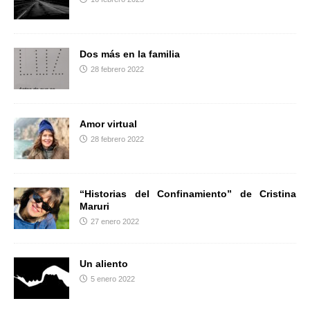
r
Dos más en la familia
28 febrero 2022
Amor virtual
28 febrero 2022
“Historias del Confinamiento” de Cristina
Maruri
27 enero 2022
Un aliento
5 enero 2022