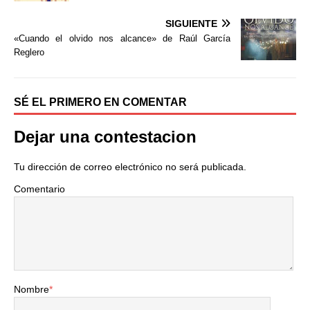
o
e
r
o
r
t
SIGUIENTE
k
i
«Cuando el olvido nos alcance» de Raúl García
r
Reglero
SÉ EL PRIMERO EN COMENTAR
Dejar una contestacion
Tu dirección de correo electrónico no será publicada.
Comentario
Nombre
*