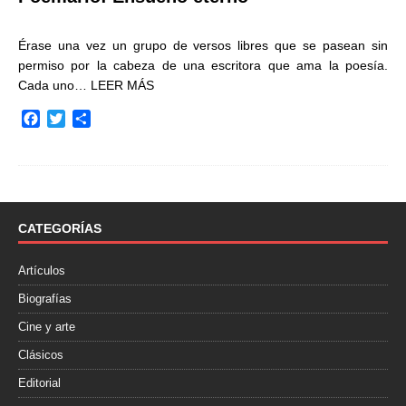
Érase una vez un grupo de versos libres que se pasean sin
permiso por la cabeza de una escritora que ama la poesía.
Cada uno…
LEER MÁS
F
T
C
a
w
o
c
i
m
e
t
p
b
t
a
o
e
r
o
r
t
CATEGORÍAS
k
i
r
Artículos
Biografías
Cine y arte
Clásicos
Editorial