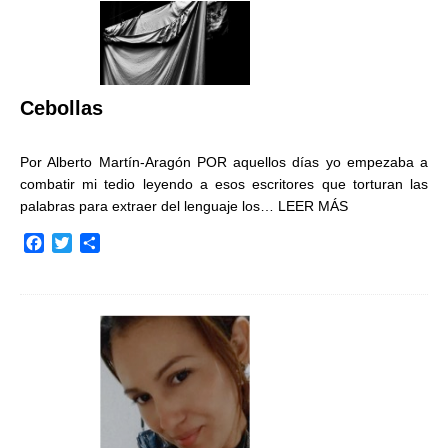
Cebollas
Por Alberto Martín-Aragón POR aquellos días yo empezaba a
combatir mi tedio leyendo a esos escritores que torturan las
palabras para extraer del lenguaje los…
LEER MÁS
F
T
C
a
w
o
c
i
m
e
t
p
b
t
a
o
e
r
o
r
t
k
i
r