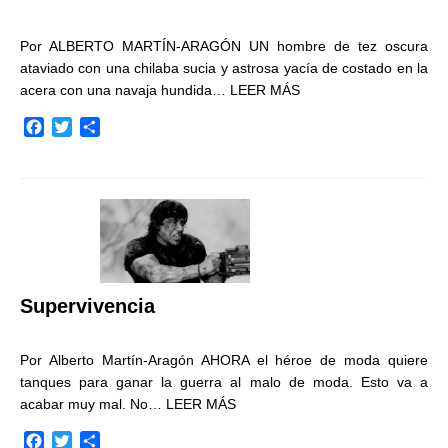
Por ALBERTO MARTÍN-ARAGÓN UN hombre de tez oscura
ataviado con una chilaba sucia y astrosa yacía de costado en la
acera con una navaja hundida…
LEER MÁS
F
T
C
a
w
o
c
i
m
e
t
p
b
t
a
o
e
r
o
r
t
k
i
r
Supervivencia
Por Alberto Martín-Aragón AHORA el héroe de moda quiere
tanques para ganar la guerra al malo de moda. Esto va a
acabar muy mal. No…
LEER MÁS
F
T
C