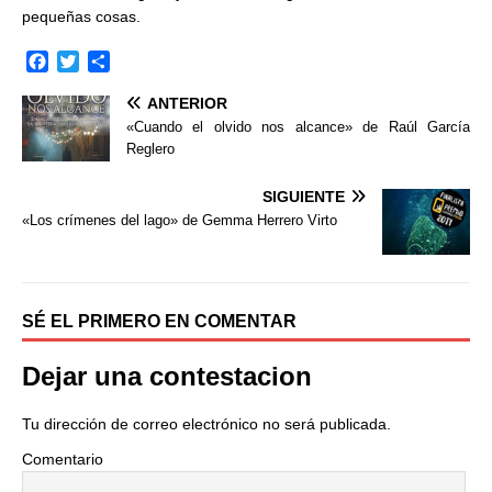
pequeñas cosas.
F
T
C
a
w
o
ANTERIOR
c
i
m
e
t
p
«Cuando el olvido nos alcance» de Raúl García
b
t
a
Reglero
o
e
r
o
r
t
SIGUIENTE
k
i
«Los crímenes del lago» de Gemma Herrero Virto
r
SÉ EL PRIMERO EN COMENTAR
Dejar una contestacion
Tu dirección de correo electrónico no será publicada.
Comentario