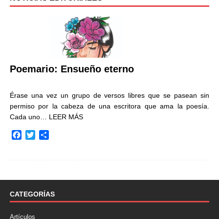
Poemario: Ensueño eterno
Érase una vez un grupo de versos libres que se pasean sin
permiso por la cabeza de una escritora que ama la poesía.
Cada uno…
LEER MÁS
F
T
C
a
w
o
c
i
m
e
t
p
b
t
a
o
e
r
o
r
t
CATEGORÍAS
k
i
r
Artículos