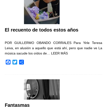
El recuento de todos estos años
POR GUILLERMO OBANDO CORRALES Para Yirle Teresa
Leiva, en alusión a aquello que está ahí, pero que nadie ve La
música sacude los oídos de…
LEER MÁS
F
T
C
a
w
o
c
i
m
e
t
p
b
t
a
o
e
r
o
r
t
k
i
r
Fantasmas