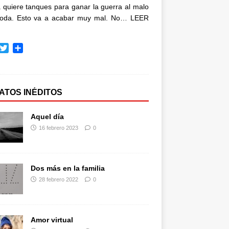
quiere tanques para ganar la guerra al malo
oda. Esto va a acabar muy mal. No…
LEER
T
C
w
o
i
m
t
p
t
a
ATOS INÉDITOS
e
r
r
t
Aquel día
i
16 febrero 2023
0
r
Dos más en la familia
28 febrero 2022
0
Amor virtual