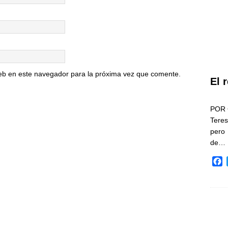
eb en este navegador para la próxima vez que comente.
El 
POR 
Teres
pero
de…
F
a
c
e
b
o
o