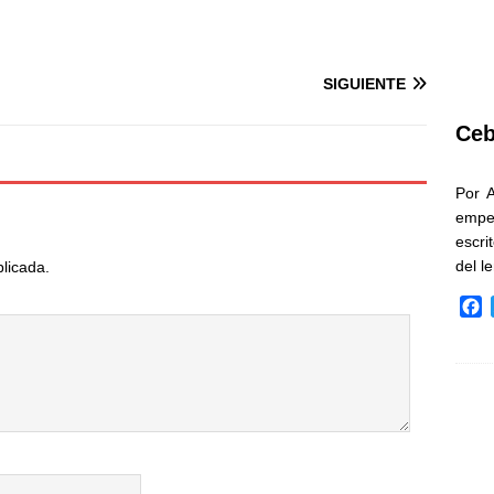
SIGUIENTE
Ceb
Por 
empe
escri
del l
blicada.
F
a
c
e
b
o
o
k