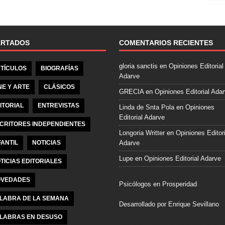
e
b
o
o
ARTADOS
COMENTARIOS RECIENTES
k
gloria sanctis
en
Opiniones Editorial
TÍCULOS
BIOGRAFÍAS
Adarve
NE Y ARTE
CLÁSICOS
GRECIA
en
Opiniones Editorial Ada
ITORIAL
ENTREVISTAS
Linda de Snta Pola
en
Opiniones
Editorial Adarve
CRITORES INDEPENDIENTES
Longoria Writter
en
Opiniones Editori
FANTIL
NOTICIAS
Adarve
Lupe
en
Opiniones Editorial Adarve
TICIAS EDITORIALES
VEDADES
Psicólogos en Prosperidad
LABRA DE LA SEMANA
Desarrollado por Enrique Sevillano
LABRAS EN DESUSO
Pulseras Elegantes para él y para el