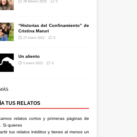
28 febrero 2022
0
“Historias del Confinamiento” de
Cristina Maruri
27 enero 2022
0
Un aliento
5 enero 2022
0
 MÁS
ÍA TUS RELATOS
camos relatos cortos y primeras páginas de
. Si quieres
rtir tus relatos inéditos y tienes al menos un