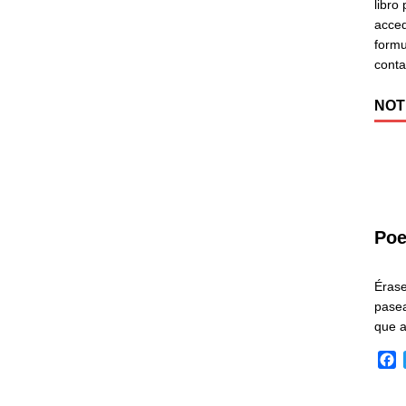
libro
acced
formu
cont
NOT
Poe
Éras
pasea
que 
F
a
c