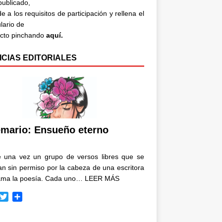
 publicado,
e a los requisitos de participación y rellena el
lario de
acto pinchando
aquí.
ICIAS EDITORIALES
mario: Ensueño eterno
e una vez un grupo de versos libres que se
n sin permiso por la cabeza de una escritora
ama la poesía. Cada uno…
LEER MÁS
T
C
w
o
i
m