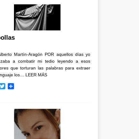
ollas
Alberto Martín-Aragón POR aquellos días yo
zaba a combatir mi tedio leyendo a esos
tores que torturan las palabras para extraer
enguaje los…
LEER MÁS
T
C
w
o
i
m
t
p
t
a
e
r
r
t
i
r