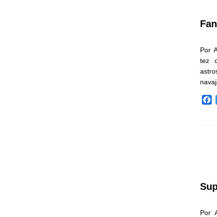
k
Fan
Por 
tez 
astr
nava
F
a
c
e
b
o
o
k
Sup
Por 