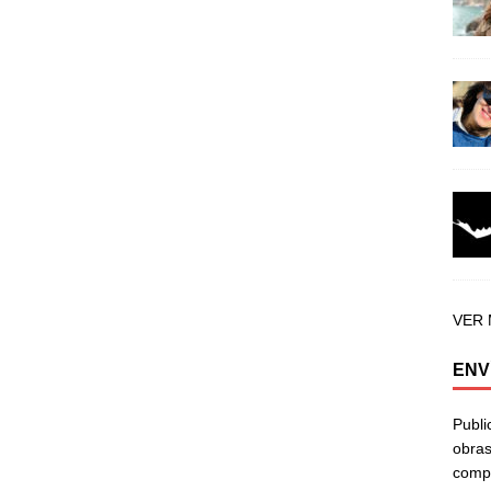
VER
ENV
Publi
obras
compa