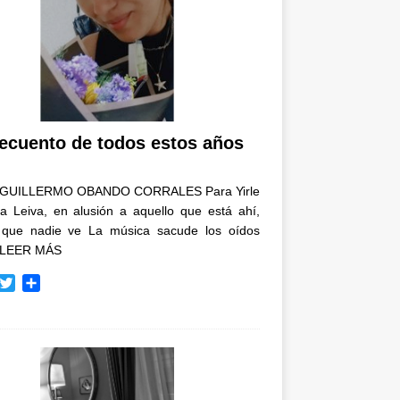
recuento de todos estos años
GUILLERMO OBANDO CORRALES Para Yirle
a Leiva, en alusión a aquello que está ahí,
 que nadie ve La música sacude los oídos
LEER MÁS
T
C
w
o
i
m
t
p
t
a
e
r
r
t