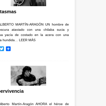
i
r
tasmas
ALBERTO MARTÍN-ARAGÓN UN hombre de
oscura ataviado con una chilaba sucia y
osa yacía de costado en la acera con una
ja hundida…
LEER MÁS
T
C
w
o
i
m
t
p
t
a
e
r
r
t
i
r
ervivencia
Alberto Martín-Aragón AHORA el héroe de