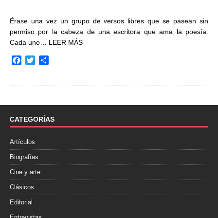
Érase una vez un grupo de versos libres que se pasean sin
permiso por la cabeza de una escritora que ama la poesía.
Cada uno…
LEER MÁS
F
T
C
a
w
o
c
i
m
e
t
p
b
t
a
o
e
r
o
r
t
CATEGORÍAS
k
i
r
Artículos
Biografías
Cine y arte
Clásicos
Editorial
Entrevistas