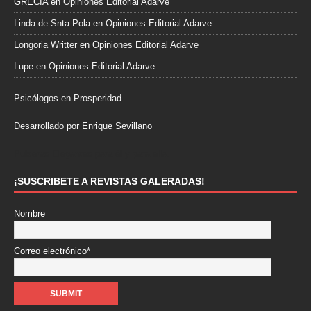
GRECIA
en
Opiniones Editorial Adarve
Linda de Snta Pola
en
Opiniones Editorial Adarve
Longoria Writter
en
Opiniones Editorial Adarve
Lupe
en
Opiniones Editorial Adarve
Psicólogos en Prosperidad
Desarrollado por Enrique Sevillano
Pulseras Elegantes para él y para ella.
¡SUSCRIBETE A REVISTAS GALERADAS!
Nombre
Correo electrónico*