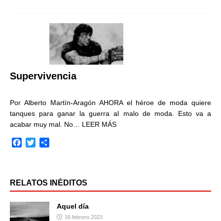
c
i
m
e
t
p
b
t
a
o
e
r
o
r
t
k
i
r
Supervivencia
Por Alberto Martín-Aragón AHORA el héroe de moda quiere
tanques para ganar la guerra al malo de moda. Esto va a
acabar muy mal. No…
LEER MÁS
F
T
C
a
w
o
c
i
m
e
t
p
b
t
a
RELATOS INÉDITOS
o
e
r
o
r
t
Aquel día
k
i
16 febrero 2023