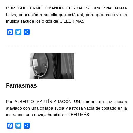
POR GUILLERMO OBANDO CORRALES Para Yirle Teresa
Leiva, en alusión a aquello que está ahí, pero que nadie ve La
música sacude los oídos de…
LEER MÁS
F
T
C
a
w
o
c
i
m
e
t
p
b
t
a
o
e
r
o
r
t
k
i
r
Fantasmas
Por ALBERTO MARTÍN-ARAGÓN UN hombre de tez oscura
ataviado con una chilaba sucia y astrosa yacía de costado en la
acera con una navaja hundida…
LEER MÁS
F
T
C
a
w
o