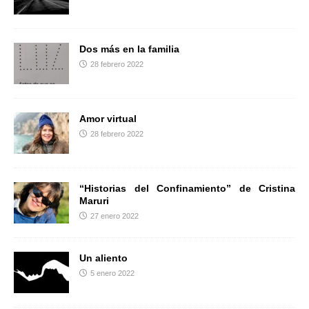
r
Dos más en la familia
28 febrero 2022
Amor virtual
28 febrero 2022
“Historias del Confinamiento” de Cristina
Maruri
27 enero 2022
Un aliento
5 enero 2022