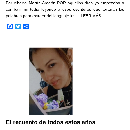
Por Alberto Martín-Aragón POR aquellos días yo empezaba a
combatir mi tedio leyendo a esos escritores que torturan las
palabras para extraer del lenguaje los…
LEER MÁS
F
T
C
a
w
o
c
i
m
e
t
p
b
t
a
o
e
r
o
r
t
k
i
r
El recuento de todos estos años