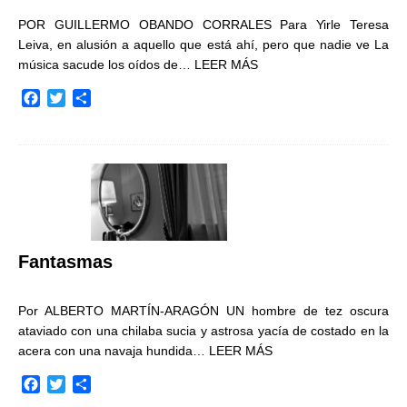
POR GUILLERMO OBANDO CORRALES Para Yirle Teresa
Leiva, en alusión a aquello que está ahí, pero que nadie ve La
música sacude los oídos de…
LEER MÁS
F
T
C
a
w
o
c
i
m
e
t
p
b
t
a
o
e
r
o
r
t
k
i
r
Fantasmas
Por ALBERTO MARTÍN-ARAGÓN UN hombre de tez oscura
ataviado con una chilaba sucia y astrosa yacía de costado en la
acera con una navaja hundida…
LEER MÁS
F
T
C
a
w
o