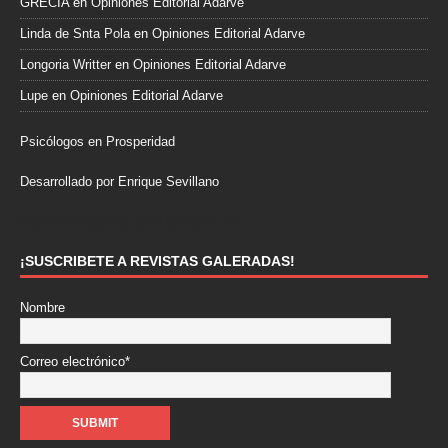
GRECIA
en
Opiniones Editorial Adarve
Linda de Snta Pola
en
Opiniones Editorial Adarve
Longoria Writter
en
Opiniones Editorial Adarve
Lupe
en
Opiniones Editorial Adarve
Psicólogos en Prosperidad
Desarrollado por Enrique Sevillano
Pulseras Elegantes para él y para ella.
¡SUSCRIBETE A REVISTAS GALERADAS!
Nombre
Correo electrónico*