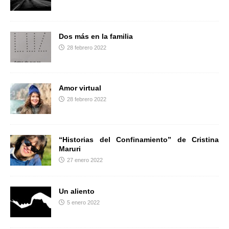
r
Dos más en la familia
28 febrero 2022
Amor virtual
28 febrero 2022
“Historias del Confinamiento” de Cristina
Maruri
27 enero 2022
Un aliento
5 enero 2022