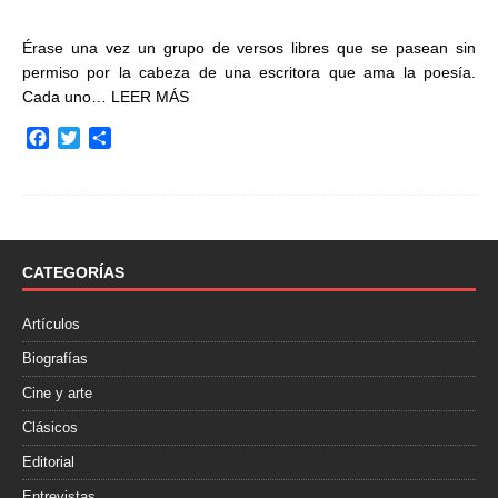
Érase una vez un grupo de versos libres que se pasean sin
permiso por la cabeza de una escritora que ama la poesía.
Cada uno…
LEER MÁS
F
T
C
a
w
o
c
i
m
e
t
p
b
t
a
o
e
r
o
r
t
CATEGORÍAS
k
i
r
Artículos
Biografías
Cine y arte
Clásicos
Editorial
Entrevistas