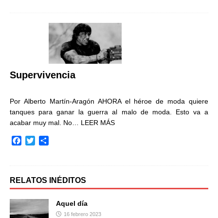
c
i
m
e
t
p
b
t
a
o
e
r
o
r
t
k
i
r
Supervivencia
Por Alberto Martín-Aragón AHORA el héroe de moda quiere
tanques para ganar la guerra al malo de moda. Esto va a
acabar muy mal. No…
LEER MÁS
F
T
C
a
w
o
c
i
m
e
t
p
b
t
a
RELATOS INÉDITOS
o
e
r
o
r
t
Aquel día
k
i
16 febrero 2023