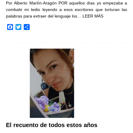
Por Alberto Martín-Aragón POR aquellos días yo empezaba a
combatir mi tedio leyendo a esos escritores que torturan las
palabras para extraer del lenguaje los…
LEER MÁS
F
T
C
a
w
o
c
i
m
e
t
p
b
t
a
o
e
r
o
r
t
k
i
r
El recuento de todos estos años