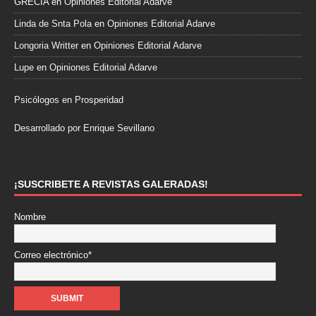
GRECIA
en
Opiniones Editorial Adarve
Linda de Snta Pola
en
Opiniones Editorial Adarve
Longoria Writter
en
Opiniones Editorial Adarve
Lupe
en
Opiniones Editorial Adarve
Psicólogos en Prosperidad
Desarrollado por Enrique Sevillano
Pulseras Elegantes para él y para ella.
¡SUSCRIBETE A REVISTAS GALERADAS!
Nombre
Correo electrónico*