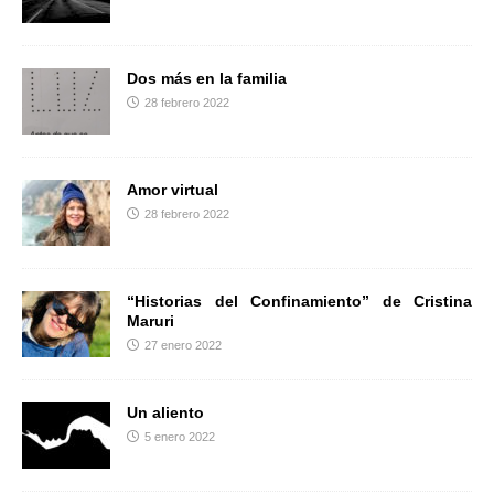
r
Dos más en la familia
28 febrero 2022
Amor virtual
28 febrero 2022
“Historias del Confinamiento” de Cristina
Maruri
27 enero 2022
Un aliento
5 enero 2022