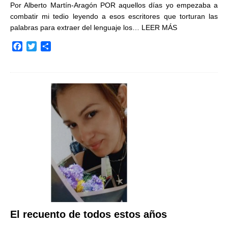
Por Alberto Martín-Aragón POR aquellos días yo empezaba a
combatir mi tedio leyendo a esos escritores que torturan las
palabras para extraer del lenguaje los…
LEER MÁS
F
T
C
a
w
o
c
i
m
e
t
p
b
t
a
o
e
r
o
r
t
k
i
r
El recuento de todos estos años