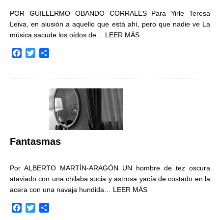
POR GUILLERMO OBANDO CORRALES Para Yirle Teresa
Leiva, en alusión a aquello que está ahí, pero que nadie ve La
música sacude los oídos de…
LEER MÁS
F
T
C
a
w
o
c
i
m
e
t
p
b
t
a
o
e
r
o
r
t
k
i
r
Fantasmas
Por ALBERTO MARTÍN-ARAGÓN UN hombre de tez oscura
ataviado con una chilaba sucia y astrosa yacía de costado en la
acera con una navaja hundida…
LEER MÁS
F
T
C
a
w
o