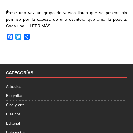
Érase una vez un grupo de versos libres que se pasean sin
permiso por la cabeza de una escritora que ama la poesía.
Cada uno…
LEER MÁS
F
T
C
a
w
o
c
i
m
e
t
p
b
t
a
o
e
r
o
r
t
CATEGORÍAS
k
i
r
Artículos
Biografías
Cine y arte
Clásicos
Editorial
Entrevistas