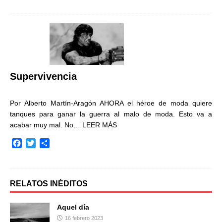
c
i
m
e
t
p
b
t
a
o
e
r
o
r
t
k
i
r
Supervivencia
Por Alberto Martín-Aragón AHORA el héroe de moda quiere
tanques para ganar la guerra al malo de moda. Esto va a
acabar muy mal. No…
LEER MÁS
F
T
C
a
w
o
c
i
m
e
t
p
b
t
a
RELATOS INÉDITOS
o
e
r
o
r
t
Aquel día
k
i
16 febrero 2023