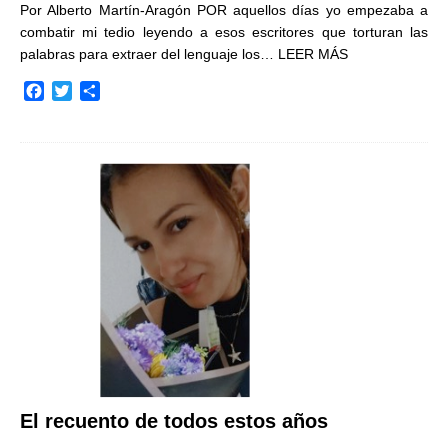
Por Alberto Martín-Aragón POR aquellos días yo empezaba a
combatir mi tedio leyendo a esos escritores que torturan las
palabras para extraer del lenguaje los…
LEER MÁS
F
T
C
a
w
o
c
i
m
e
t
p
b
t
a
o
e
r
o
r
t
k
i
r
El recuento de todos estos años