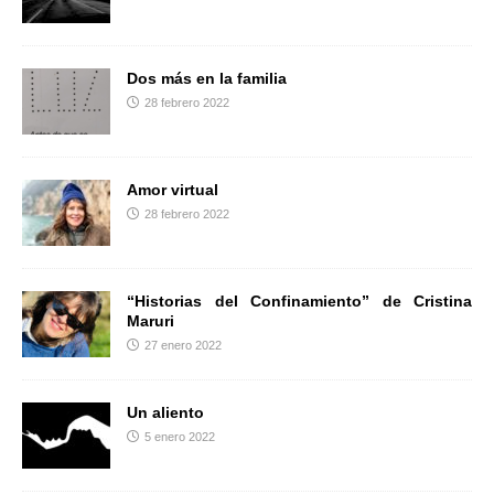
r
Dos más en la familia
28 febrero 2022
Amor virtual
28 febrero 2022
“Historias del Confinamiento” de Cristina
Maruri
27 enero 2022
Un aliento
5 enero 2022