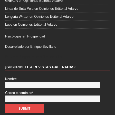
GRECIA
en
Opiniones Editorial Adarve
Linda de Snta Pola
en
Opiniones Editorial Adarve
Longoria Writter
en
Opiniones Editorial Adarve
Lupe
en
Opiniones Editorial Adarve
Psicólogos en Prosperidad
Desarrollado por Enrique Sevillano
Pulseras Elegantes para él y para ella.
¡SUSCRIBETE A REVISTAS GALERADAS!
Nombre
Correo electrónico*