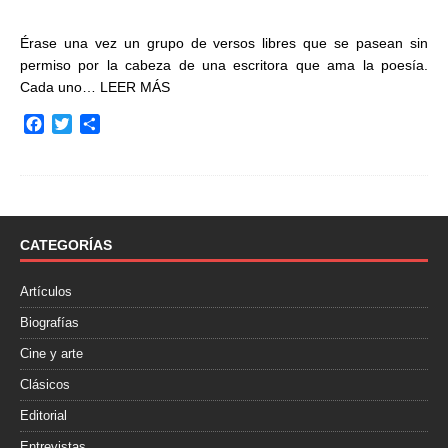
Érase una vez un grupo de versos libres que se pasean sin
permiso por la cabeza de una escritora que ama la poesía.
Cada uno…
LEER MÁS
F
T
C
a
w
o
c
i
m
e
t
p
b
t
a
o
e
r
o
r
t
CATEGORÍAS
k
i
r
Artículos
Biografías
Cine y arte
Clásicos
Editorial
Entrevistas