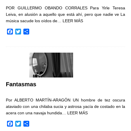
POR GUILLERMO OBANDO CORRALES Para Yirle Teresa
Leiva, en alusión a aquello que está ahí, pero que nadie ve La
música sacude los oídos de…
LEER MÁS
F
T
C
a
w
o
c
i
m
e
t
p
b
t
a
o
e
r
o
r
t
k
i
r
Fantasmas
Por ALBERTO MARTÍN-ARAGÓN UN hombre de tez oscura
ataviado con una chilaba sucia y astrosa yacía de costado en la
acera con una navaja hundida…
LEER MÁS
F
T
C
a
w
o