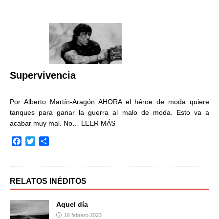
c
i
m
e
t
p
b
t
a
o
e
r
o
r
t
k
i
r
Supervivencia
Por Alberto Martín-Aragón AHORA el héroe de moda quiere
tanques para ganar la guerra al malo de moda. Esto va a
acabar muy mal. No…
LEER MÁS
F
T
C
a
w
o
c
i
m
e
t
p
b
t
a
RELATOS INÉDITOS
o
e
r
o
r
t
Aquel día
k
i
16 febrero 2023