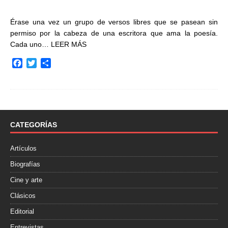
Érase una vez un grupo de versos libres que se pasean sin
permiso por la cabeza de una escritora que ama la poesía.
Cada uno…
LEER MÁS
F
T
C
a
w
o
c
i
m
e
t
p
b
t
a
o
e
r
o
r
t
CATEGORÍAS
k
i
r
Artículos
Biografías
Cine y arte
Clásicos
Editorial
Entrevistas