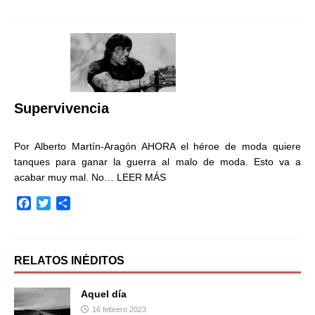
c
i
m
e
t
p
b
t
a
o
e
r
o
r
t
k
i
r
Supervivencia
Por Alberto Martín-Aragón AHORA el héroe de moda quiere
tanques para ganar la guerra al malo de moda. Esto va a
acabar muy mal. No…
LEER MÁS
F
T
C
a
w
o
c
i
m
e
t
p
b
t
a
RELATOS INÉDITOS
o
e
r
o
r
t
Aquel día
k
i
16 febrero 2023