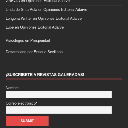
GRECIA
en
Opiniones Editorial Adarve
Linda de Snta Pola
en
Opiniones Editorial Adarve
Longoria Writter
en
Opiniones Editorial Adarve
Lupe
en
Opiniones Editorial Adarve
Psicólogos en Prosperidad
Desarrollado por Enrique Sevillano
Pulseras Elegantes para él y para ella.
¡SUSCRIBETE A REVISTAS GALERADAS!
Nombre
Correo electrónico*