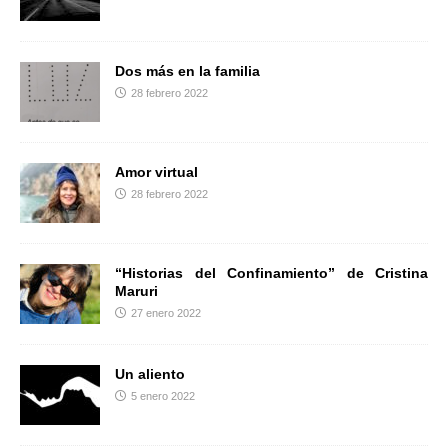
r
Dos más en la familia
28 febrero 2022
Amor virtual
28 febrero 2022
“Historias del Confinamiento” de Cristina
Maruri
27 enero 2022
Un aliento
5 enero 2022