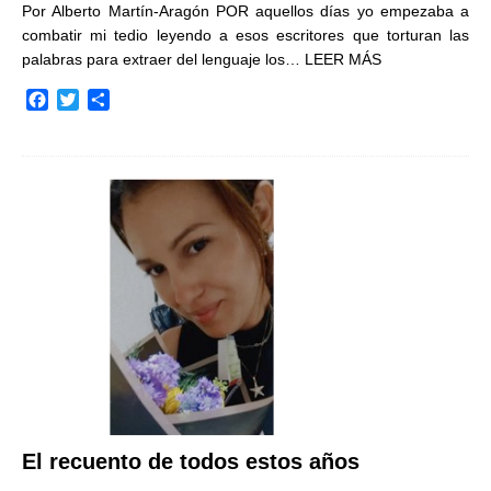
Por Alberto Martín-Aragón POR aquellos días yo empezaba a
combatir mi tedio leyendo a esos escritores que torturan las
palabras para extraer del lenguaje los…
LEER MÁS
F
T
C
a
w
o
c
i
m
e
t
p
b
t
a
o
e
r
o
r
t
k
i
r
El recuento de todos estos años