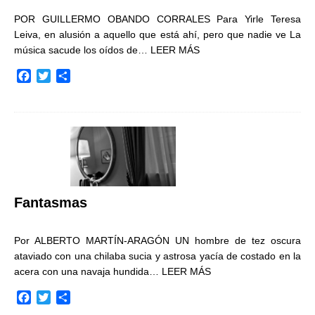
POR GUILLERMO OBANDO CORRALES Para Yirle Teresa
Leiva, en alusión a aquello que está ahí, pero que nadie ve La
música sacude los oídos de…
LEER MÁS
F
T
C
a
w
o
c
i
m
e
t
p
b
t
a
o
e
r
o
r
t
k
i
r
Fantasmas
Por ALBERTO MARTÍN-ARAGÓN UN hombre de tez oscura
ataviado con una chilaba sucia y astrosa yacía de costado en la
acera con una navaja hundida…
LEER MÁS
F
T
C
a
w
o