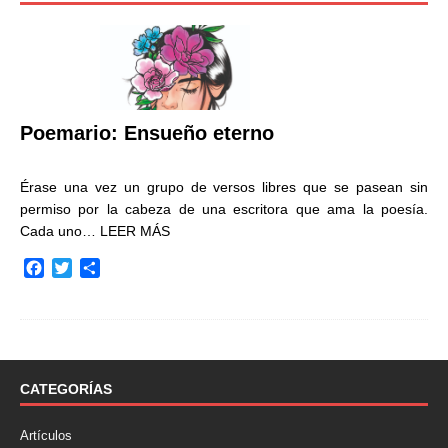
Poemario: Ensueño eterno
Érase una vez un grupo de versos libres que se pasean sin
permiso por la cabeza de una escritora que ama la poesía.
Cada uno…
LEER MÁS
F
T
C
a
w
o
c
i
m
e
t
p
b
t
a
o
e
r
o
r
t
CATEGORÍAS
k
i
r
Artículos