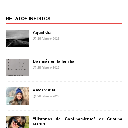
a
w
o
c
i
m
e
t
p
b
t
a
RELATOS INÉDITOS
o
e
r
o
r
t
Aquel día
k
i
16 febrero 2023
r
Dos más en la familia
28 febrero 2022
Amor virtual
28 febrero 2022
“Historias del Confinamiento” de Cristina
Maruri