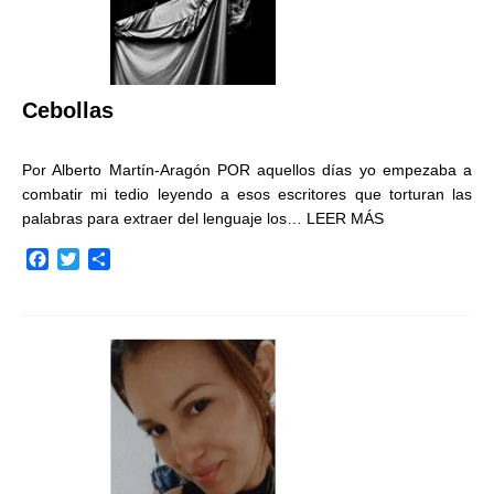
Cebollas
Por Alberto Martín-Aragón POR aquellos días yo empezaba a
combatir mi tedio leyendo a esos escritores que torturan las
palabras para extraer del lenguaje los…
LEER MÁS
F
T
C
a
w
o
c
i
m
e
t
p
b
t
a
o
e
r
o
r
t
k
i
r