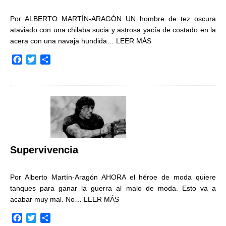
Por ALBERTO MARTÍN-ARAGÓN UN hombre de tez oscura
ataviado con una chilaba sucia y astrosa yacía de costado en la
acera con una navaja hundida…
LEER MÁS
F
T
C
a
w
o
c
i
m
e
t
p
b
t
a
o
e
r
o
r
t
k
i
r
Supervivencia
Por Alberto Martín-Aragón AHORA el héroe de moda quiere
tanques para ganar la guerra al malo de moda. Esto va a
acabar muy mal. No…
LEER MÁS
F
T
C