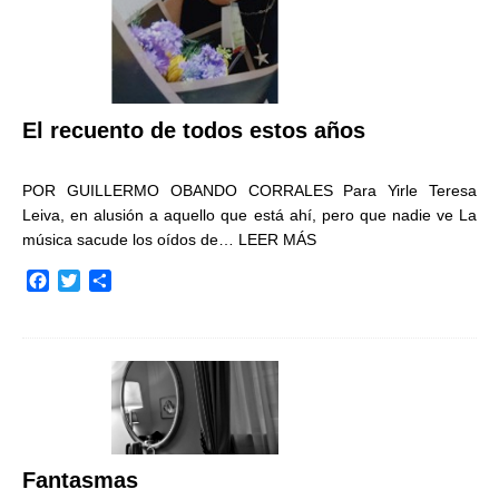
El recuento de todos estos años
POR GUILLERMO OBANDO CORRALES Para Yirle Teresa
Leiva, en alusión a aquello que está ahí, pero que nadie ve La
música sacude los oídos de…
LEER MÁS
F
T
C
a
w
o
c
i
m
e
t
p
b
t
a
o
e
r
o
r
t
k
i
r
Fantasmas