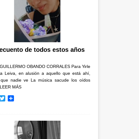
recuento de todos estos años
GUILLERMO OBANDO CORRALES Para Yirle
a Leiva, en alusión a aquello que está ahí,
 que nadie ve La música sacude los oídos
LEER MÁS
T
C
w
o
i
m
t
p
t
a
e
r
r
t