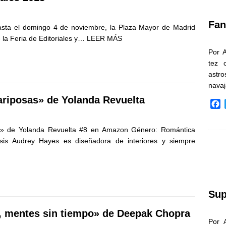
k
Fan
asta el domingo 4 de noviembre, la Plaza Mayor de Madrid
 la Feria de Editoriales y…
LEER MÁS
Por 
tez 
astr
nava
ariposas» de Yolanda Revuelta
F
a
c
as» de Yolanda Revuelta #8 en Amazon Género: Romántica
e
s Audrey Hayes es diseñadora de interiores y siempre
b
o
o
k
Sup
, mentes sin tiempo» de Deepak Chopra
Por 