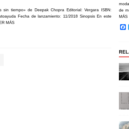
moda 
 sin tiempo» de Deepak Chopra Editorial: Vergara ISBN:
de m
toayuda Fecha de lanzamiento: 11/2018 Sinopsis En este
MÁS
ER MÁS
F
a
c
e
b
REL
o
o
k