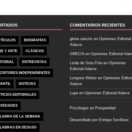
e
b
o
o
ARTADOS
COMENTARIOS RECIENTES
k
gloria sanctis
en
Opiniones Editorial
TÍCULOS
BIOGRAFÍAS
Adarve
NE Y ARTE
CLÁSICOS
GRECIA
en
Opiniones Editorial Ada
ITORIAL
ENTREVISTAS
Linda de Snta Pola
en
Opiniones
Editorial Adarve
CRITORES INDEPENDIENTES
Longoria Writter
en
Opiniones Editori
FANTIL
NOTICIAS
Adarve
Lupe
en
Opiniones Editorial Adarve
TICIAS EDITORIALES
VEDADES
Psicólogos en Prosperidad
LABRA DE LA SEMANA
Desarrollado por Enrique Sevillano
LABRAS EN DESUSO
Pulseras Elegantes para él y para el