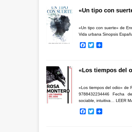
«Un tipo con suert
«Un tipo con suerte» de E
Vida urbana Sinopsis Espa
F
T
C
a
w
o
c
i
m
e
t
p
b
t
a
«Los tiempos del 
o
e
r
o
r
t
k
i
«Los tiempos del odio» de R
r
9788432234446 Fecha de 
sociable, intuitiva…
LEER M
F
T
C
a
w
o
c
i
m
e
t
p