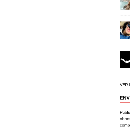
VER
ENV
Publi
obras
compa