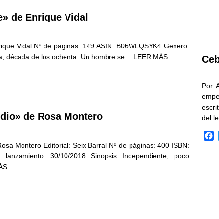
e» de Enrique Vidal
nrique Vidal Nº de páginas: 149 ASIN: B06WLQSYK4 Género:
ña, década de los ochenta. Un hombre se…
LEER MÁS
Ceb
Por 
empe
escri
odio» de Rosa Montero
del l
F
osa Montero Editorial: Seix Barral Nº de páginas: 400 ISBN:
a
c
lanzamiento: 30/10/2018 Sinopsis Independiente, poco
e
ÁS
b
o
o
k