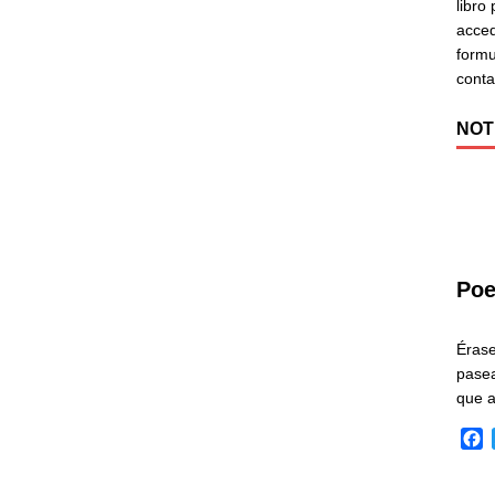
libro
acced
formu
cont
NOT
Poe
Éras
pasea
que 
F
a
c