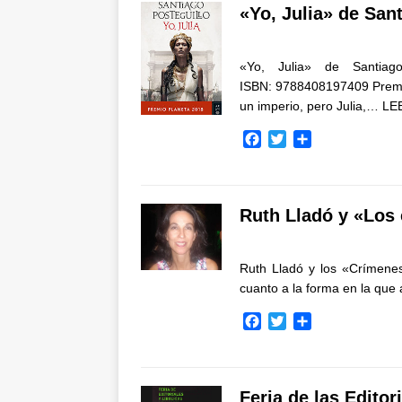
b
t
a
«Yo, Julia» de San
o
e
r
o
r
t
k
i
«Yo, Julia» de Santiago
r
ISBN: 9788408197409 Premio
un imperio, pero Julia,…
LE
F
T
C
a
w
o
c
i
m
e
t
p
b
t
a
Ruth Lladó y «Los 
o
e
r
o
r
t
k
i
Ruth Lladó y los «Crímene
r
cuanto a la forma en la que
F
T
C
a
w
o
c
i
m
e
t
p
b
t
a
Feria de las Editor