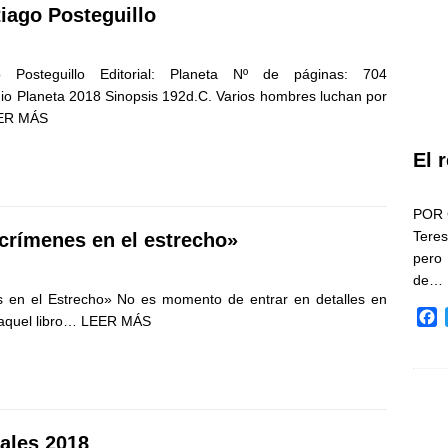
tiago Posteguillo
 Posteguillo Editorial: Planeta Nº de páginas: 704
 Planeta 2018 Sinopsis 192d.C. Varios hombres luchan por
ER MÁS
El 
POR 
Teres
crímenes en el estrecho»
pero
de…
s en el Estrecho» No es momento de entrar en detalles en
F
 aquel libro…
LEER MÁS
a
c
e
b
o
o
iales 2018