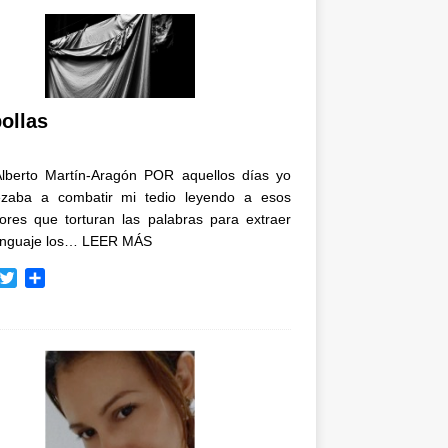
ollas
Alberto Martín-Aragón POR aquellos días yo
zaba a combatir mi tedio leyendo a esos
tores que torturan las palabras para extraer
enguaje los…
LEER MÁS
T
C
w
o
i
m
t
p
t
a
e
r
r
t
i
r