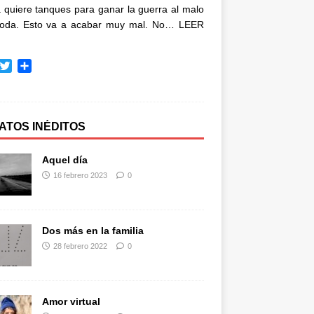
quiere tanques para ganar la guerra al malo
oda. Esto va a acabar muy mal. No…
LEER
T
C
w
o
i
m
t
p
t
a
ATOS INÉDITOS
e
r
r
t
Aquel día
i
16 febrero 2023
0
r
Dos más en la familia
28 febrero 2022
0
Amor virtual