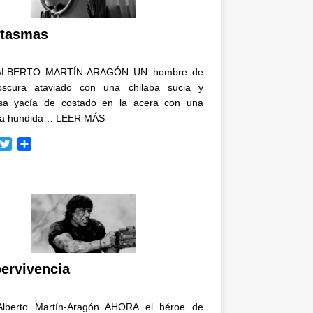
i
r
tasmas
ALBERTO MARTÍN-ARAGÓN UN hombre de
oscura ataviado con una chilaba sucia y
osa yacía de costado en la acera con una
ja hundida…
LEER MÁS
T
C
w
o
i
m
t
p
t
a
e
r
r
t
i
r
ervivencia
Alberto Martín-Aragón AHORA el héroe de