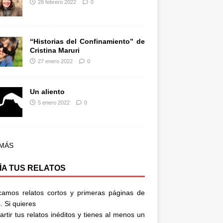
28 febrero 2022
0
“Historias del Confinamiento” de
Cristina Maruri
27 enero 2022
0
Un aliento
5 enero 2022
0
 MÁS
ÍA TUS RELATOS
camos relatos cortos y primeras páginas de
. Si quieres
rtir tus relatos inéditos y tienes al menos un