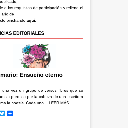
 publicado,
e a los requisitos de participación y rellena el
lario de
acto pinchando
aquí.
ICIAS EDITORIALES
mario: Ensueño eterno
e una vez un grupo de versos libres que se
n sin permiso por la cabeza de una escritora
ama la poesía. Cada uno…
LEER MÁS
T
C
w
o
i
m