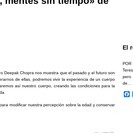
, mentes sin tiempo» de
El 
POR 
Teres
stro Deepak Chopra nos muestra que el pasado y el futuro son
pero
erarnos de ellas, podremos vivir la experiencia de un cuerpo
de…
aremos así nuestro cuerpo, creando las condiciones para la
da.
F
a
 para modificar nuestra percepción sobre la edad y conservar
c
e
b
o
o