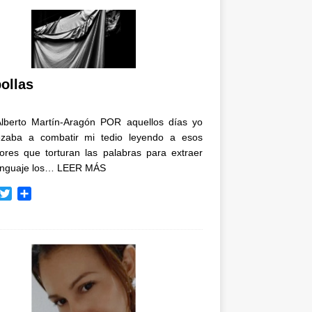
ollas
Alberto Martín-Aragón POR aquellos días yo
zaba a combatir mi tedio leyendo a esos
tores que torturan las palabras para extraer
enguaje los…
LEER MÁS
T
C
w
o
i
m
t
p
t
a
e
r
r
t
i
r