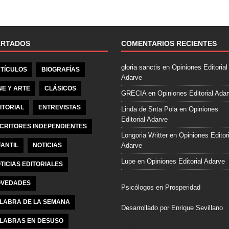
e
b
o
o
ARTADOS
COMENTARIOS RECIENTES
k
gloria sanctis
en
Opiniones Editorial
TÍCULOS
BIOGRAFÍAS
Adarve
NE Y ARTE
CLÁSICOS
GRECIA
en
Opiniones Editorial Ada
ITORIAL
ENTREVISTAS
Linda de Snta Pola
en
Opiniones
Editorial Adarve
CRITORES INDEPENDIENTES
Longoria Writter
en
Opiniones Editori
FANTIL
NOTICIAS
Adarve
Lupe
en
Opiniones Editorial Adarve
TICIAS EDITORIALES
VEDADES
Psicólogos en Prosperidad
LABRA DE LA SEMANA
Desarrollado por Enrique Sevillano
LABRAS EN DESUSO
Pulseras Elegantes para él y para el