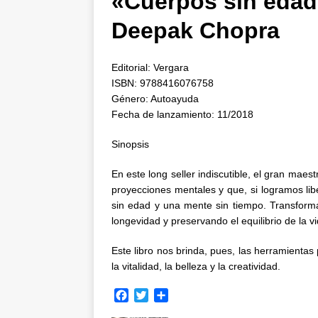
«Cuerpos sin edad
Deepak Chopra
Editorial: Vergara
ISBN: 9788416076758
Género: Autoayuda
Fecha de lanzamiento: 11/2018
Sinopsis
En este long seller indiscutible, el gran mae
proyecciones mentales y que, si logramos lib
sin edad y una mente sin tiempo. Transform
longevidad y preservando el equilibrio de la vi
Este libro nos brinda, pues, las herramientas
la vitalidad, la belleza y la creatividad.
F
T
C
a
w
o