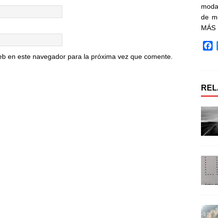
moda 
de m
MÁS
F
a
eb en este navegador para la próxima vez que comente.
c
e
b
REL
o
o
k