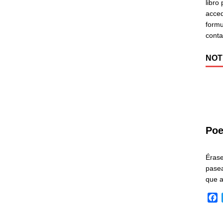
libro
acced
formu
cont
NOT
Poe
Éras
pasea
que 
F
a
c