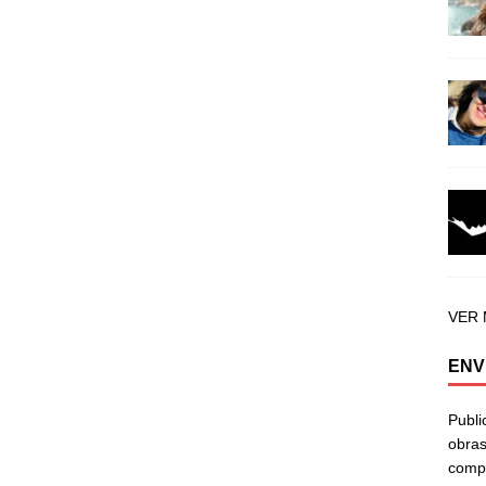
VER
ENV
Publi
obras
compa