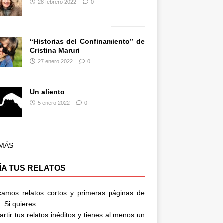
28 febrero 2022
0
“Historias del Confinamiento” de
Cristina Maruri
27 enero 2022
0
Un aliento
5 enero 2022
0
 MÁS
ÍA TUS RELATOS
camos relatos cortos y primeras páginas de
. Si quieres
rtir tus relatos inéditos y tienes al menos un