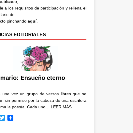
 publicado,
e a los requisitos de participación y rellena el
lario de
acto pinchando
aquí.
ICIAS EDITORIALES
mario: Ensueño eterno
e una vez un grupo de versos libres que se
n sin permiso por la cabeza de una escritora
ama la poesía. Cada uno…
LEER MÁS
T
C
w
o
i
m