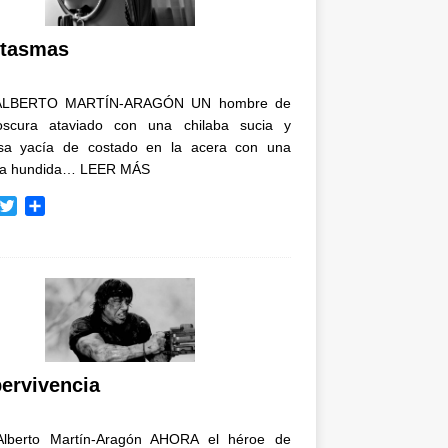
i
r
tasmas
ALBERTO MARTÍN-ARAGÓN UN hombre de
oscura ataviado con una chilaba sucia y
osa yacía de costado en la acera con una
ja hundida…
LEER MÁS
T
C
w
o
i
m
t
p
t
a
e
r
r
t
i
r
ervivencia
Alberto Martín-Aragón AHORA el héroe de