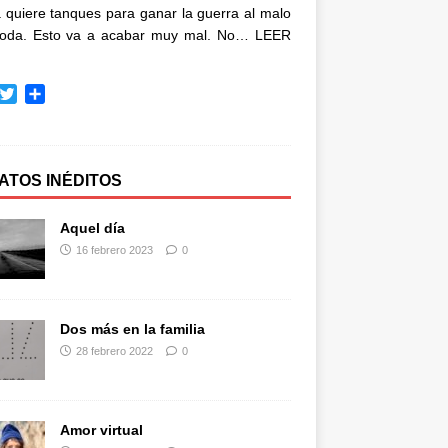
quiere tanques para ganar la guerra al malo
oda. Esto va a acabar muy mal. No…
LEER
T
C
w
o
i
m
t
p
t
a
ATOS INÉDITOS
e
r
r
t
Aquel día
i
16 febrero 2023
0
r
Dos más en la familia
28 febrero 2022
0
Amor virtual