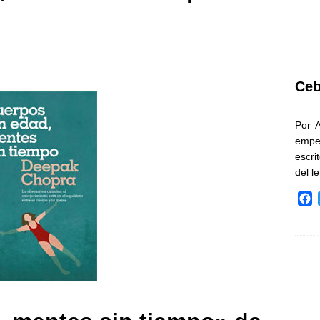
Ceb
Por 
empe
escri
del l
F
a
c
e
b
o
o
k