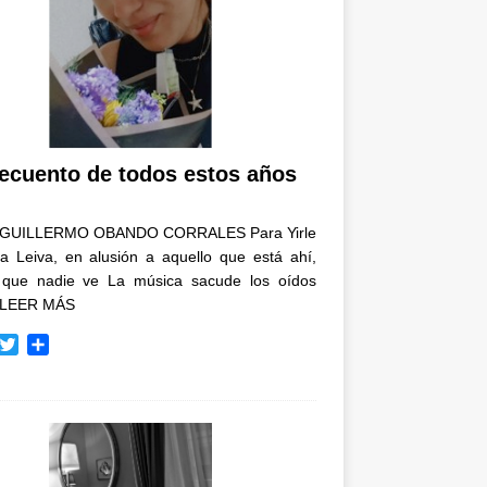
recuento de todos estos años
GUILLERMO OBANDO CORRALES Para Yirle
a Leiva, en alusión a aquello que está ahí,
 que nadie ve La música sacude los oídos
LEER MÁS
T
C
w
o
i
m
t
p
t
a
e
r
r
t