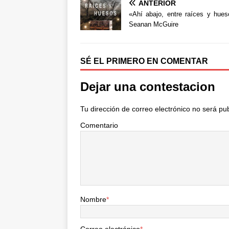
ANTERIOR
c
i
m
e
t
p
«Ahí abajo, entre raíces y hue
b
t
a
Seanan McGuire
o
e
r
o
r
t
k
i
SÉ EL PRIMERO EN COMENTAR
r
Dejar una contestacion
Tu dirección de correo electrónico no será pu
Comentario
Nombre
*