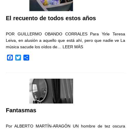
El recuento de todos estos años
POR GUILLERMO OBANDO CORRALES Para Yirle Teresa
Leiva, en alusión a aquello que está ahí, pero que nadie ve La
música sacude los oídos de…
LEER MÁS
F
T
C
a
w
o
c
i
m
e
t
p
b
t
a
o
e
r
o
r
t
k
i
r
Fantasmas
Por ALBERTO MARTÍN-ARAGÓN UN hombre de tez oscura