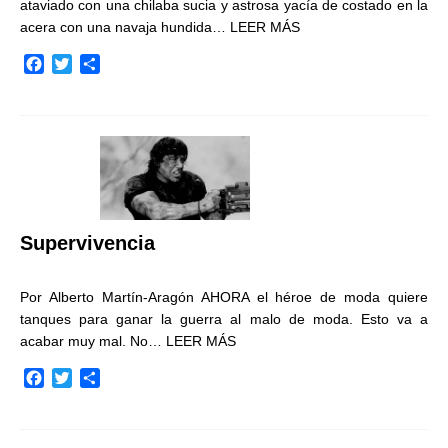
ataviado con una chilaba sucia y astrosa yacía de costado en la
acera con una navaja hundida…
LEER MÁS
F
T
C
a
w
o
c
i
m
e
t
p
b
t
a
o
e
r
o
r
t
k
i
r
Supervivencia
Por Alberto Martín-Aragón AHORA el héroe de moda quiere
tanques para ganar la guerra al malo de moda. Esto va a
acabar muy mal. No…
LEER MÁS
F
T
C
a
w
o
c
i
m
e
t
p