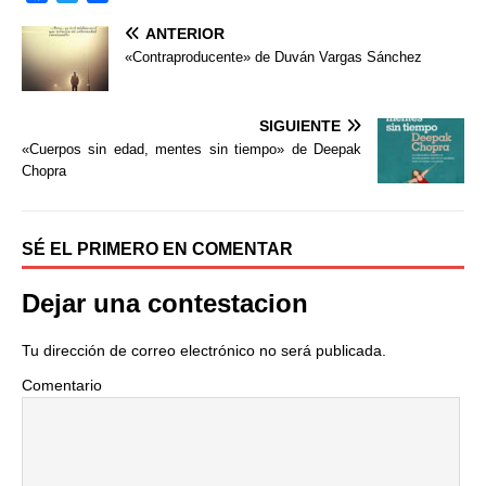
a
w
o
ANTERIOR
c
i
m
e
t
p
«Contraproducente» de Duván Vargas Sánchez
b
t
a
o
e
r
o
r
t
SIGUIENTE
k
i
«Cuerpos sin edad, mentes sin tiempo» de Deepak
r
Chopra
SÉ EL PRIMERO EN COMENTAR
Dejar una contestacion
Tu dirección de correo electrónico no será publicada.
Comentario