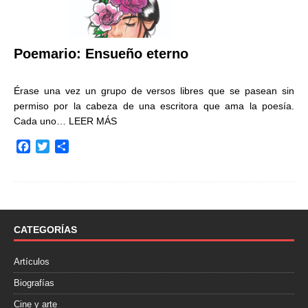
Poemario: Ensueño eterno
Érase una vez un grupo de versos libres que se pasean sin
permiso por la cabeza de una escritora que ama la poesía.
Cada uno…
LEER MÁS
F
T
C
a
w
o
c
i
m
e
t
p
b
t
a
o
e
r
o
r
t
CATEGORÍAS
k
i
r
Artículos
Biografías
Cine y arte