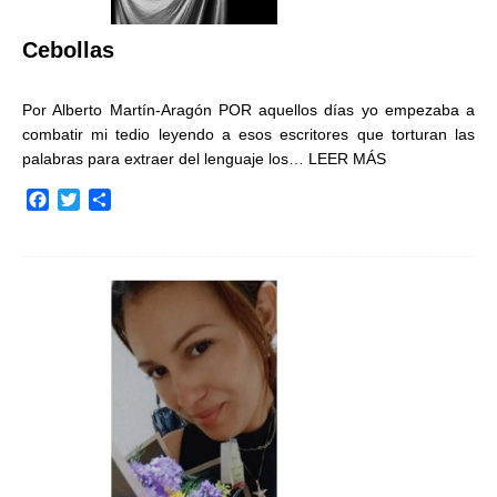
Cebollas
Por Alberto Martín-Aragón POR aquellos días yo empezaba a
combatir mi tedio leyendo a esos escritores que torturan las
palabras para extraer del lenguaje los…
LEER MÁS
F
T
C
a
w
o
c
i
m
e
t
p
b
t
a
o
e
r
o
r
t
k
i
r