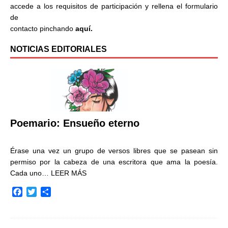
accede a los requisitos de participación y rellena el formulario
de
contacto pinchando
aquí.
NOTICIAS EDITORIALES
Poemario: Ensueño eterno
Érase una vez un grupo de versos libres que se pasean sin
permiso por la cabeza de una escritora que ama la poesía.
Cada uno…
LEER MÁS
F
T
C
a
w
o
c
i
m
e
t
p