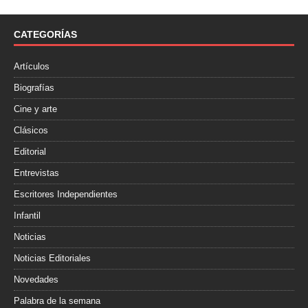
b
t
a
o
e
r
o
r
t
CATEGORÍAS
k
i
r
Artículos
Biografías
Cine y arte
Clásicos
Editorial
Entrevistas
Escritores Independientes
Infantil
Noticias
Noticias Editoriales
Novedades
Palabra de la semana