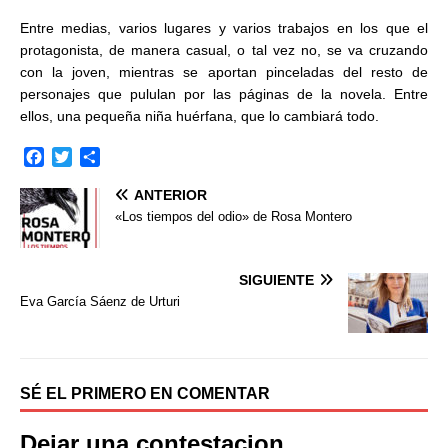
Entre medias, varios lugares y varios trabajos en los que el
protagonista, de manera casual, o tal vez no, se va cruzando
con la joven, mientras se aportan pinceladas del resto de
personajes que pululan por las páginas de la novela. Entre
ellos, una pequeña niña huérfana, que lo cambiará todo.
F
T
C
a
w
o
ANTERIOR
c
i
m
e
t
p
«Los tiempos del odio» de Rosa Montero
b
t
a
o
e
r
o
r
t
SIGUIENTE
k
i
Eva García Sáenz de Urturi
r
SÉ EL PRIMERO EN COMENTAR
Dejar una contestacion