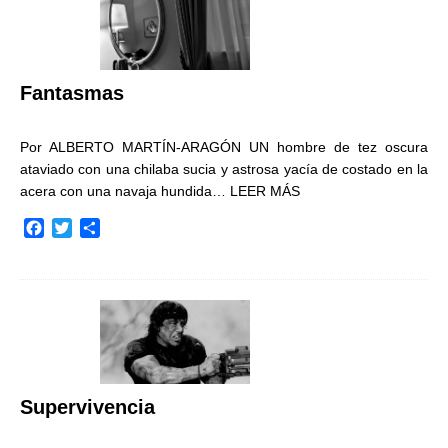
o
e
r
o
r
t
k
i
r
Fantasmas
Por ALBERTO MARTÍN-ARAGÓN UN hombre de tez oscura
ataviado con una chilaba sucia y astrosa yacía de costado en la
acera con una navaja hundida…
LEER MÁS
F
T
C
a
w
o
c
i
m
e
t
p
b
t
a
o
e
r
o
r
t
k
i
r
Supervivencia