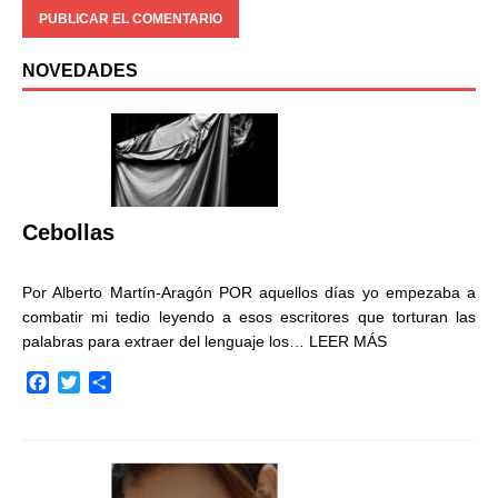
NOVEDADES
Cebollas
Por Alberto Martín-Aragón POR aquellos días yo empezaba a
combatir mi tedio leyendo a esos escritores que torturan las
palabras para extraer del lenguaje los…
LEER MÁS
F
T
C
a
w
o
c
i
m
e
t
p
b
t
a
o
e
r