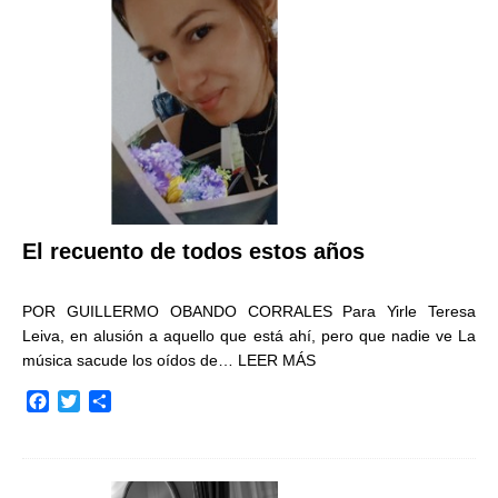
o
r
t
k
i
r
El recuento de todos estos años
POR GUILLERMO OBANDO CORRALES Para Yirle Teresa
Leiva, en alusión a aquello que está ahí, pero que nadie ve La
música sacude los oídos de…
LEER MÁS
F
T
C
a
w
o
c
i
m
e
t
p
b
t
a