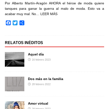
Por Alberto Martín-Aragón AHORA el héroe de moda quiere
tanques para ganar la guerra al malo de moda. Esto va a
acabar muy mal. No…
LEER MÁS
F
T
C
a
w
o
c
i
m
e
t
p
b
t
a
RELATOS INÉDITOS
o
e
r
o
r
t
Aquel día
k
i
16 febrero 2023
r
Dos más en la familia
28 febrero 2022
Amor virtual
28 febrero 2022