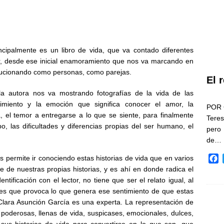
ncipalmente es un libro de vida, que va contado diferentes
r, desde ese inicial enamoramiento que nos va marcando en
ucionando como personas, como parejas.
El 
a autora nos va mostrando fotografías de la vida de las
timiento y la emoción que significa conocer el amor, la
POR 
, el temor a entregarse a lo que se siente, para finalmente
Teres
, las dificultades y diferencias propias del ser humano, el
pero
de…
s permite ir conociendo estas historias de vida que en varios
F
a
e de nuestras propias historias, y es ahí en donde radica el
c
ntificación con el lector, no tiene que ser el relato igual, al
e
ones que provoca lo que genera ese sentimiento de que estas
b
o Clara Asunción García es una experta. La representación de
o
 poderosas, llenas de vida, suspicases, emocionales, dulces,
o