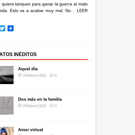
quiere tanques para ganar la guerra al malo
oda. Esto va a acabar muy mal. No…
LEER
T
C
w
o
i
m
t
p
t
a
ATOS INÉDITOS
e
r
r
t
Aquel día
i
16 febrero 2023
0
r
Dos más en la familia
28 febrero 2022
0
Amor virtual