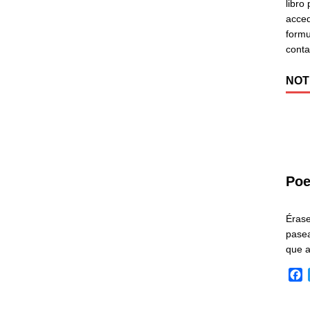
libro
acced
formu
cont
NOT
Poe
Éras
pasea
que 
F
a
c