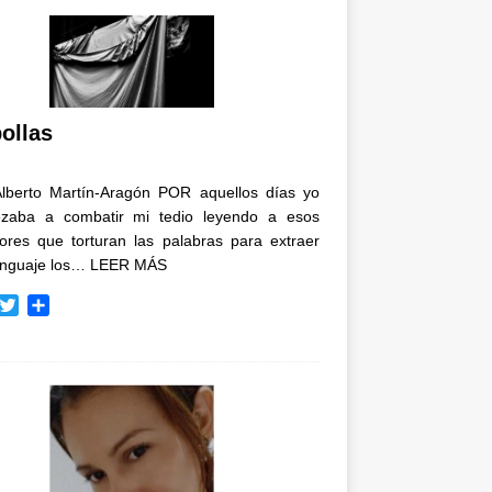
ollas
Alberto Martín-Aragón POR aquellos días yo
zaba a combatir mi tedio leyendo a esos
tores que torturan las palabras para extraer
enguaje los…
LEER MÁS
T
C
w
o
i
m
t
p
t
a
e
r
r
t
i
r