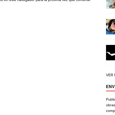
VER
ENV
Publi
obras
compa