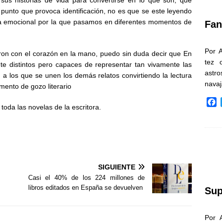
sus historias de vida para convertirse en lo que son, que
k
 punto que provoca identificación, no es que se este leyendo
ruta emocional por la que pasamos en diferentes momentos de
Fan
Por 
aron con el corazón en la mano, puedo sin duda decir que En
tez 
 distintos pero capaces de representar tan vivamente las
astr
 a los que se unen los demás relatos convirtiendo la lectura
nava
mento de gozo literario
F
toda las novelas de la escritora.
a
c
e
b
o
o
SIGUIENTE
k
Casi el 40% de los 224 millones de
libros editados en España se devuelven
Sup
Por 