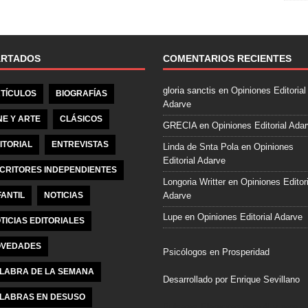
e
b
o
o
ARTADOS
COMENTARIOS RECIENTES
k
gloria sanctis
en
Opiniones Editorial
TÍCULOS
BIOGRAFÍAS
Adarve
NE Y ARTE
CLÁSICOS
GRECIA
en
Opiniones Editorial Ada
ITORIAL
ENTREVISTAS
Linda de Snta Pola
en
Opiniones
Editorial Adarve
CRITORES INDEPENDIENTES
Longoria Writter
en
Opiniones Editori
FANTIL
NOTICIAS
Adarve
Lupe
en
Opiniones Editorial Adarve
TICIAS EDITORIALES
VEDADES
Psicólogos en Prosperidad
LABRA DE LA SEMANA
Desarrollado por Enrique Sevillano
LABRAS EN DESUSO
Pulseras Elegantes para él y para el