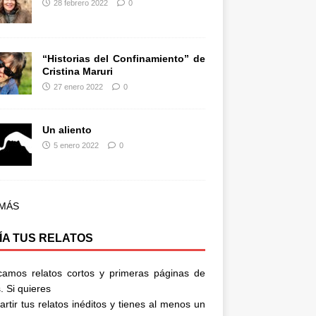
28 febrero 2022
0
“Historias del Confinamiento” de
Cristina Maruri
27 enero 2022
0
Un aliento
5 enero 2022
0
 MÁS
ÍA TUS RELATOS
camos relatos cortos y primeras páginas de
. Si quieres
rtir tus relatos inéditos y tienes al menos un