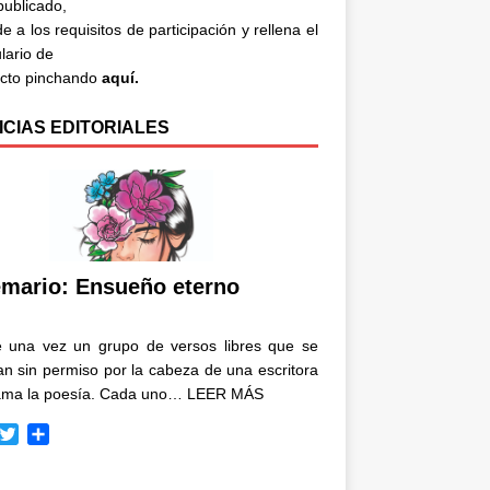
 publicado,
e a los requisitos de participación y rellena el
lario de
acto pinchando
aquí.
ICIAS EDITORIALES
mario: Ensueño eterno
e una vez un grupo de versos libres que se
n sin permiso por la cabeza de una escritora
ama la poesía. Cada uno…
LEER MÁS
T
C
w
o
i
m