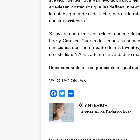
suaves, fuertes, que van evolucionando en 
atraviesan obstáculos que las definen, nuevo
la autobiografía de cada lector, pero si la 
nuestra existencia.
Si tuviera que elegir dos relatos que me dej
Fire y Corazón Cuarteado, ambos sumamente
emociones que fueron parte de mis favoritos,
de este libro Y Abrazarte en un verdadero mo
Recomendando al cien por ciento al igual que 
VALORACIÓN: 5/5
F
T
C
a
w
o
ANTERIOR
c
i
m
e
t
p
«Amnesia» de Federico Axat
b
t
a
o
e
r
o
r
t
k
i