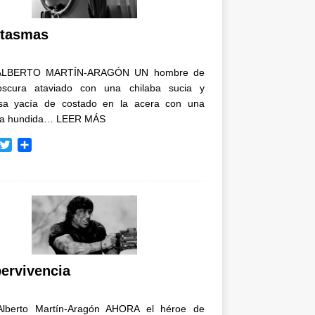
i
r
tasmas
ALBERTO MARTÍN-ARAGÓN UN hombre de
oscura ataviado con una chilaba sucia y
osa yacía de costado en la acera con una
ja hundida…
LEER MÁS
T
C
w
o
i
m
t
p
t
a
e
r
r
t
i
r
ervivencia
Alberto Martín-Aragón AHORA el héroe de