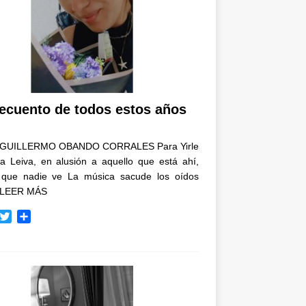
recuento de todos estos años
GUILLERMO OBANDO CORRALES Para Yirle
a Leiva, en alusión a aquello que está ahí,
 que nadie ve La música sacude los oídos
LEER MÁS
T
C
w
o
i
m
t
p
t
a
e
r
r
t