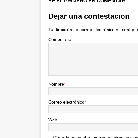
SÉ EL PRIMERO EN COMENTAR
r
Dejar una contestacion
Tu dirección de correo electrónico no será pu
Comentario
Nombre
*
Correo electrónico
*
Web
Guarda mi nombre, correo electrónico y w