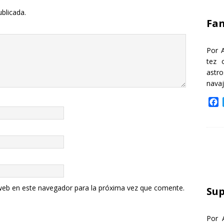
k
ublicada.
Fa
Por 
tez 
astr
nava
F
a
c
e
b
o
o
k
web en este navegador para la próxima vez que comente.
Sup
Por 