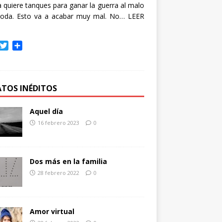
quiere tanques para ganar la guerra al malo
oda. Esto va a acabar muy mal. No…
LEER
T
C
w
o
i
m
t
p
t
a
ATOS INÉDITOS
e
r
r
t
Aquel día
i
16 febrero 2023
0
r
Dos más en la familia
28 febrero 2022
0
Amor virtual