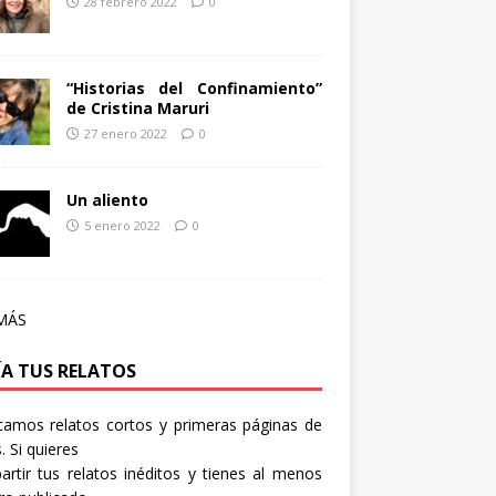
28 febrero 2022
0
“Historias del Confinamiento”
de Cristina Maruri
27 enero 2022
0
Un aliento
5 enero 2022
0
MÁS
ÍA TUS RELATOS
camos relatos cortos y primeras páginas de
. Si quieres
rtir tus relatos inéditos y tienes al menos