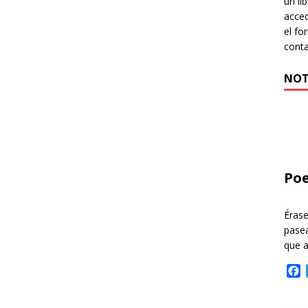
un li
acced
el fo
cont
NOT
Poe
Éras
pasea
que 
F
a
c