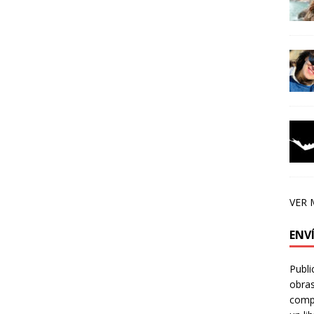
VER 
ENV
Publi
obras
compa