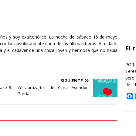
 años y soy exalcohólico. La noche del sábado 15 de mayo
ecordar absolutamente nada de las últimas horas. A mi lado
El 
ola y el cadáver de una chica joven y hermosa que no había
POR 
Teres
pero
SIGUIENTE
de…
ite R.
«Y abrazarte» de Clara Asunción
García
F
a
c
e
b
o
o