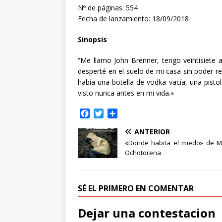
Nº de páginas: 554
Fecha de lanzamiento: 18/09/2018
Sinopsis
“Me llamo John Brenner, tengo veintisiete
desperté en el suelo de mi casa sin poder r
había una botella de vodka vacía, una pist
visto nunca antes en mi vida.»
F
T
C
a
w
o
ANTERIOR
c
i
m
e
t
p
«Donde habita el miedo» de Ma
b
t
a
Ochotorena
o
e
r
o
r
t
k
i
SÉ EL PRIMERO EN COMENTAR
r
Dejar una contestacion