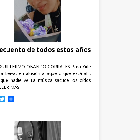
recuento de todos estos años
GUILLERMO OBANDO CORRALES Para Yirle
a Leiva, en alusión a aquello que está ahí,
 que nadie ve La música sacude los oídos
LEER MÁS
T
C
w
o
i
m
t
p
t
a
e
r
r
t