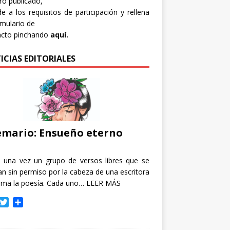
bro publicado,
e a los requisitos de participación y rellena
rmulario de
acto pinchando
aquí.
ICIAS EDITORIALES
mario: Ensueño eterno
e una vez un grupo de versos libres que se
n sin permiso por la cabeza de una escritora
ama la poesía. Cada uno…
LEER MÁS
T
C
w
o
i
m