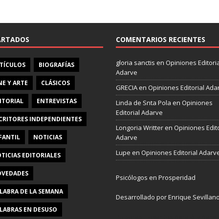
e
b
o
o
ARTADOS
COMENTARIOS RECIENTES
k
gloria sanctis
en
Opiniones Editoria
TÍCULOS
BIOGRAFÍAS
Adarve
NE Y ARTE
CLÁSICOS
GRECIA
en
Opiniones Editorial Ada
ITORIAL
ENTREVISTAS
Linda de Snta Pola
en
Opiniones
Editorial Adarve
CRITORES INDEPENDIENTES
Longoria Writter
en
Opiniones Edito
FANTIL
NOTICIAS
Adarve
Lupe
en
Opiniones Editorial Adarv
TICIAS EDITORIALES
VEDADES
Psicólogos en Prosperidad
LABRA DE LA SEMANA
Desarrollado por Enrique Sevillan
LABRAS EN DESUSO
Pulseras Elegantes para él y para e