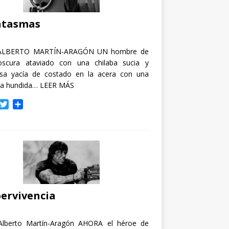
i
r
ntasmas
ALBERTO MARTÍN-ARAGÓN UN hombre de
oscura ataviado con una chilaba sucia y
osa yacía de costado en la acera con una
ja hundida…
LEER MÁS
T
C
w
o
i
m
t
p
t
a
e
r
r
t
i
r
ervivencia
Alberto Martín-Aragón AHORA el héroe de