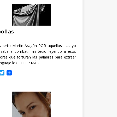
ollas
Alberto Martín-Aragón POR aquellos días yo
zaba a combatir mi tedio leyendo a esos
tores que torturan las palabras para extraer
enguaje los…
LEER MÁS
T
C
w
o
i
m
t
p
t
a
e
r
r
t
i
r