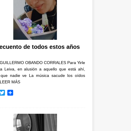
recuento de todos estos años
GUILLERMO OBANDO CORRALES Para Yirle
a Leiva, en alusión a aquello que está ahí,
 que nadie ve La música sacude los oídos
LEER MÁS
T
C
w
o
i
m
t
p
t
a
e
r
r
t