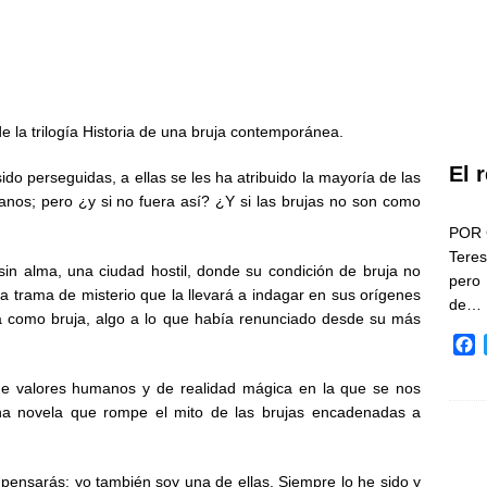
e la trilogía Historia de una bruja contemporánea.
El 
do perseguidas, a ellas se les ha atribuido la mayoría de las
anos; pero ¿y si no fuera así? ¿Y si las brujas no son como
POR 
Teres
sin alma, una ciudad hostil, donde su condición de bruja no
pero
a trama de misterio que la llevará a indagar en sus orígenes
de…
ma como bruja, algo a lo que había renunciado desde su más
F
a
c
 de valores humanos y de realidad mágica en la que se nos
e
una novela que rompe el mito de las brujas encadenadas a
b
o
o
la pensarás: yo también soy una de ellas. Siempre lo he sido y