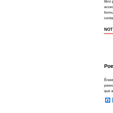
libro
acced
formu
cont
NOT
Poe
Éras
pasea
que 
F
a
c