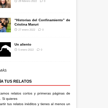
28 febrero 2022
0
“Historias del Confinamiento” de
Cristina Maruri
27 enero 2022
0
Un aliento
5 enero 2022
0
 MÁS
ÍA TUS RELATOS
camos relatos cortos y primeras páginas de
. Si quieres
rtir tus relatos inéditos y tienes al menos un