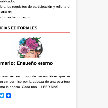
 publicado,
e a los requisitos de participación y rellena el
lario de
acto pinchando
aquí.
ICIAS EDITORIALES
mario: Ensueño eterno
e una vez un grupo de versos libres que se
n sin permiso por la cabeza de una escritora
ama la poesía. Cada uno…
LEER MÁS
T
C
w
o
i
m