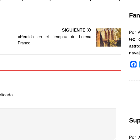
k
Fan
SIGUIENTE
Por 
«Perdida en el tiempo» de Lorena
tez 
Franco
astr
nava
F
a
c
e
b
blicada.
o
o
k
Sup
Por 