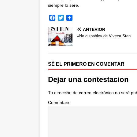
siempre lo seré.
F
T
C
a
w
o
ANTERIOR
c
i
m
e
t
p
«No culpable» de Viveca Sten
b
t
a
o
e
r
o
r
t
k
i
SÉ EL PRIMERO EN COMENTAR
r
Dejar una contestacion
Tu dirección de correo electrónico no será pu
Comentario