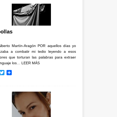
ollas
Alberto Martín-Aragón POR aquellos días yo
zaba a combatir mi tedio leyendo a esos
tores que torturan las palabras para extraer
enguaje los…
LEER MÁS
T
C
w
o
i
m
t
p
t
a
e
r
r
t
i
r