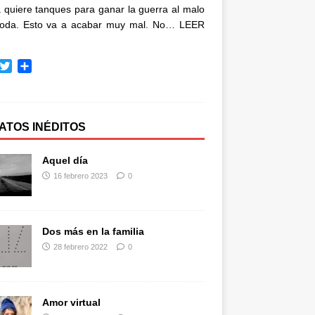
quiere tanques para ganar la guerra al malo
oda. Esto va a acabar muy mal. No…
LEER
T
C
w
o
i
m
t
p
t
a
ATOS INÉDITOS
e
r
r
t
Aquel día
i
16 febrero 2023
0
r
Dos más en la familia
28 febrero 2022
0
Amor virtual