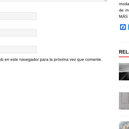
moda 
de m
MÁS
F
a
c
e
b
REL
o
eb en este navegador para la próxima vez que comente.
o
k