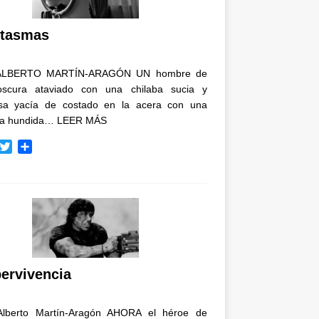
i
r
tasmas
ALBERTO MARTÍN-ARAGÓN UN hombre de
oscura ataviado con una chilaba sucia y
osa yacía de costado en la acera con una
ja hundida…
LEER MÁS
T
C
w
o
i
m
t
p
t
a
e
r
r
t
i
r
ervivencia
Alberto Martín-Aragón AHORA el héroe de