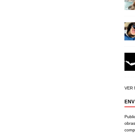
VER
ENV
Publi
obras
compa