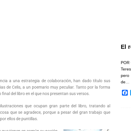
El 
POR 
Teres
pero
ncia a una estrategia de colaboración, han dado título sus
de…
ias de Celis, a un poemario muy peculiar. Tanto por la forma
F
final del libro en el que nos presentan sus versos.
a
c
lustraciones que ocupan gran parte del libro, tratando al
e
al; cosa que se agradece, porque a pesar del gran trabajo que
b
por ellos de puntillas.
o
o