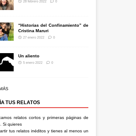
28 febrero 2022
0
“Historias del Confinamiento” de
Cristina Maruri
27 enero 2022
0
Un aliento
5 enero 2022
0
 MÁS
ÍA TUS RELATOS
camos relatos cortos y primeras páginas de
. Si quieres
rtir tus relatos inéditos y tienes al menos un