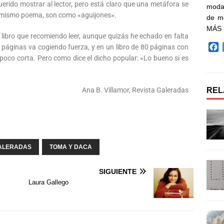
uerido mostrar al lector, pero está claro que una metáfora se
moda 
l mismo poema, son como «aguijones».
de m
MÁS
 libro que recomiendo leer, aunque quizás he echado en falta
F
áginas va cogiendo fuerza, y en un libro de 80 páginas con
a
 poco corta. Pero como dice el dicho popular: «Lo bueno si es
c
e
b
REL
Ana B. Villamor, Revista Galeradas
o
o
k
GALERADAS
TOMA Y DACA
SIGUIENTE
Laura Gallego