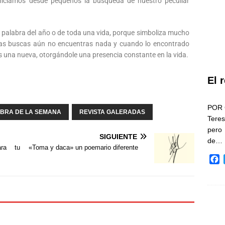
niciamos desde pequeños la búsqueda de nuestro peculiar
la palabra del año o de toda una vida, porque simboliza mucho
tras buscas aún no encuentras nada y cuando lo encontrado
una nueva, otorgándole una presencia constante en la vida.
El 
POR 
BRA DE LA SEMANA
REVISTA GALERADAS
Teres
pero
SIGUIENTE
de…
ara tu
«Toma y daca» un poemario diferente
F
a
c
e
b
o
o