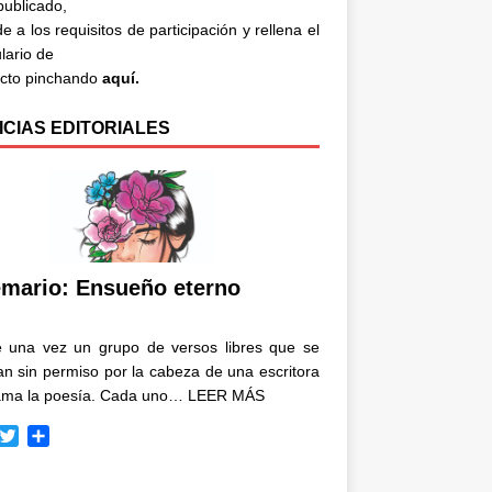
 publicado,
e a los requisitos de participación y rellena el
lario de
acto pinchando
aquí.
ICIAS EDITORIALES
mario: Ensueño eterno
e una vez un grupo de versos libres que se
n sin permiso por la cabeza de una escritora
ama la poesía. Cada uno…
LEER MÁS
T
C
w
o
i
m