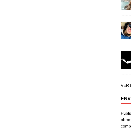
VER
ENV
Publi
obras
compa