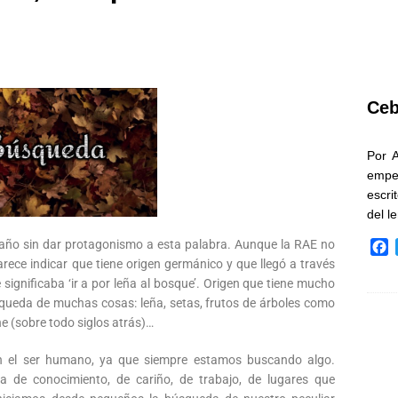
Ceb
Por 
empe
escri
del l
año sin dar protagonismo a esta palabra. Aunque la RAE no
F
rece indicar que tiene origen germánico y que llegó a través
a
c
ignificaba ‘ir a por leña al bosque’. Origen que tiene mucho
e
squeda de muchas cosas: leña, setas, frutos de árboles como
b
he (sobre todo siglos atrás)…
o
o
on el ser humano, ya que siempre estamos buscando algo.
k
a de conocimiento, de cariño, de trabajo, de lugares que