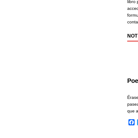
libro
acced
formu
cont
NOT
Poe
Éras
pasea
que 
F
a
c