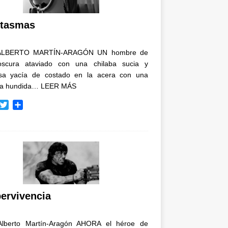
i
r
tasmas
ALBERTO MARTÍN-ARAGÓN UN hombre de
oscura ataviado con una chilaba sucia y
osa yacía de costado en la acera con una
ja hundida…
LEER MÁS
T
C
w
o
i
m
t
p
t
a
e
r
r
t
i
r
ervivencia
Alberto Martín-Aragón AHORA el héroe de