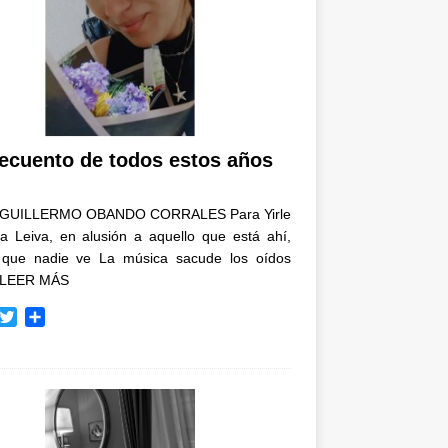
recuento de todos estos años
GUILLERMO OBANDO CORRALES Para Yirle
a Leiva, en alusión a aquello que está ahí,
 que nadie ve La música sacude los oídos
LEER MÁS
T
C
w
o
i
m
t
p
t
a
e
r
r
t