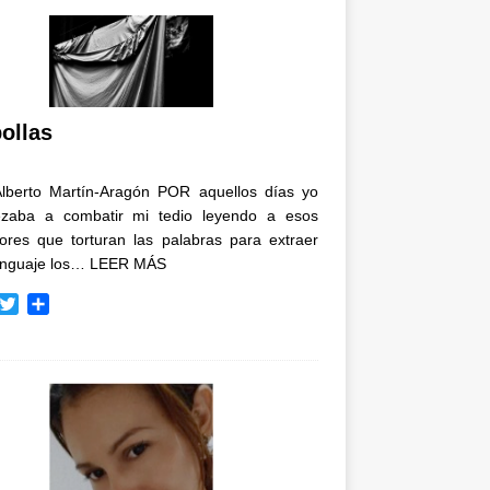
ollas
Alberto Martín-Aragón POR aquellos días yo
zaba a combatir mi tedio leyendo a esos
tores que torturan las palabras para extraer
enguaje los…
LEER MÁS
T
C
w
o
i
m
t
p
t
a
e
r
r
t
i
r