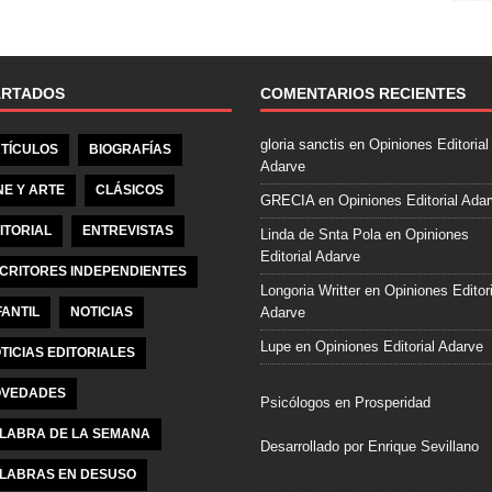
e
b
o
o
ARTADOS
COMENTARIOS RECIENTES
k
gloria sanctis
en
Opiniones Editorial
TÍCULOS
BIOGRAFÍAS
Adarve
NE Y ARTE
CLÁSICOS
GRECIA
en
Opiniones Editorial Ada
ITORIAL
ENTREVISTAS
Linda de Snta Pola
en
Opiniones
Editorial Adarve
CRITORES INDEPENDIENTES
Longoria Writter
en
Opiniones Editori
FANTIL
NOTICIAS
Adarve
Lupe
en
Opiniones Editorial Adarve
TICIAS EDITORIALES
VEDADES
Psicólogos en Prosperidad
LABRA DE LA SEMANA
Desarrollado por Enrique Sevillano
LABRAS EN DESUSO
Pulseras Elegantes para él y para el