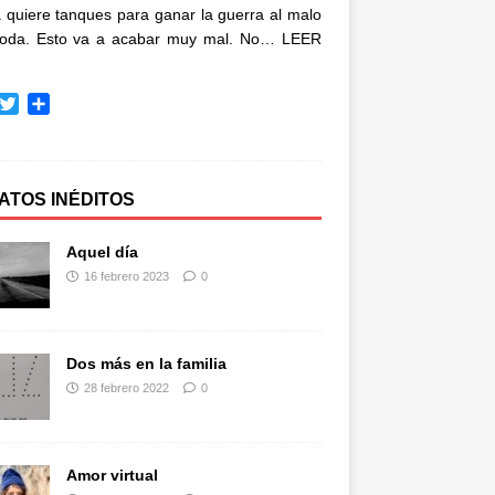
quiere tanques para ganar la guerra al malo
oda. Esto va a acabar muy mal. No…
LEER
T
C
w
o
i
m
t
p
t
a
ATOS INÉDITOS
e
r
r
t
Aquel día
i
16 febrero 2023
0
r
Dos más en la familia
28 febrero 2022
0
Amor virtual