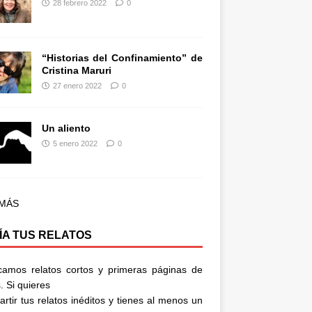
28 febrero 2022
0
“Historias del Confinamiento” de
Cristina Maruri
27 enero 2022
0
Un aliento
5 enero 2022
0
 MÁS
ÍA TUS RELATOS
camos relatos cortos y primeras páginas de
. Si quieres
rtir tus relatos inéditos y tienes al menos un