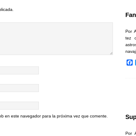
k
blicada.
Fan
Por 
tez 
astr
nava
F
a
c
e
b
o
o
k
Sup
eb en este navegador para la próxima vez que comente.
Por 