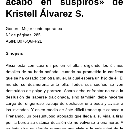
acabó en suspiros» de
Kristell Álvarez S.
Género: Mujer contemporánea
Nº de páginas: 285
ASIN: B076Q6FP2L
Sinopsis
Alicia está con casi un pie en el altar, eligiendo los últimos
detalles de su boda soñada, cuando su prometido le confiesa
que se ha casado con otra mujer, la cual espera un hijo de él. El
mundo se desmorona ante ella. Todos sus sueños se ven
destruidos de golpe y porrazo. Ahora debe enfrentar no solo la
desilusión de saberse traicionada, sino también debe hacerse
cargo del engorroso trabajo de deshacer una boda y avisar a
los invitados. Y es en medio de éste difícil trance que conoce a
Frenando, un presuntuoso abogado que llega a su vida a tirar
por la borda su estoica decisión de no volverse a enamorar. A
su lado vive un tórrido romance que viaja a la velocidad de la