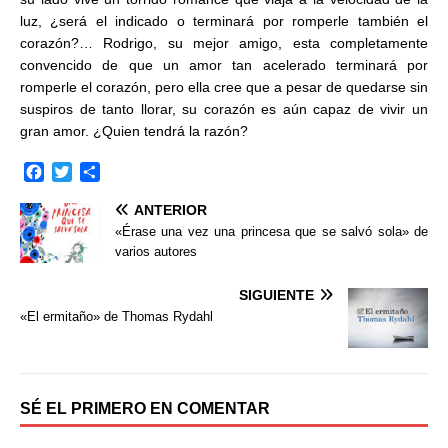
luz, ¿será el indicado o terminará por romperle también el
corazón?… Rodrigo, su mejor amigo, esta completamente
convencido de que un amor tan acelerado terminará por
romperle el corazón, pero ella cree que a pesar de quedarse sin
suspiros de tanto llorar, su corazón es aún capaz de vivir un
gran amor. ¿Quien tendrá la razón?
F
T
C
a
w
o
ANTERIOR
c
i
m
e
t
p
«Érase una vez una princesa que se salvó sola» de
b
t
a
varios autores
o
e
r
o
r
t
SIGUIENTE
k
i
«El ermitaño» de Thomas Rydahl
r
SÉ EL PRIMERO EN COMENTAR