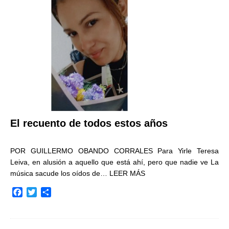
o
e
r
o
r
t
k
i
r
El recuento de todos estos años
POR GUILLERMO OBANDO CORRALES Para Yirle Teresa
Leiva, en alusión a aquello que está ahí, pero que nadie ve La
música sacude los oídos de…
LEER MÁS
F
T
C
a
w
o
c
i
m
e
t
p