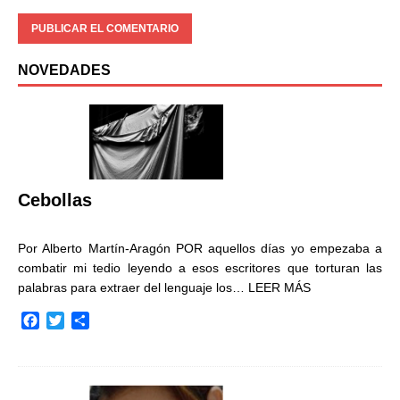
NOVEDADES
Cebollas
Por Alberto Martín-Aragón POR aquellos días yo empezaba a
combatir mi tedio leyendo a esos escritores que torturan las
palabras para extraer del lenguaje los…
LEER MÁS
F
T
C
a
w
o
c
i
m
e
t
p
b
t
a