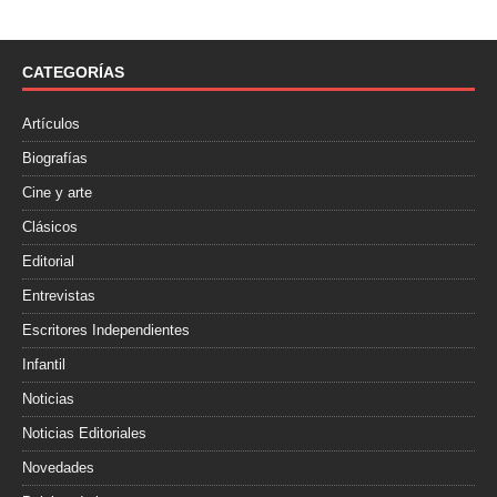
e
t
p
b
t
a
o
e
r
o
r
t
CATEGORÍAS
k
i
r
Artículos
Biografías
Cine y arte
Clásicos
Editorial
Entrevistas
Escritores Independientes
Infantil
Noticias
Noticias Editoriales
Novedades