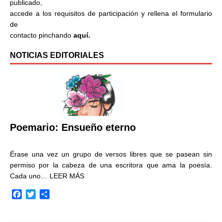
publicado,
accede a los requisitos de participación y rellena el formulario
de
contacto pinchando
aquí.
NOTICIAS EDITORIALES
Poemario: Ensueño eterno
Érase una vez un grupo de versos libres que se pasean sin
permiso por la cabeza de una escritora que ama la poesía.
Cada uno…
LEER MÁS
F
T
C
a
w
o
c
i
m