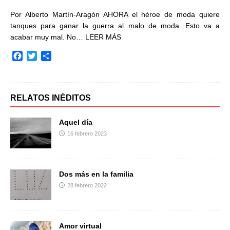
Por Alberto Martín-Aragón AHORA el héroe de moda quiere
tanques para ganar la guerra al malo de moda. Esto va a
acabar muy mal. No…
LEER MÁS
F
T
C
a
w
o
c
i
m
e
t
p
b
t
a
RELATOS INÉDITOS
o
e
r
o
r
t
Aquel día
k
i
16 febrero 2023
r
Dos más en la familia
28 febrero 2022
Amor virtual