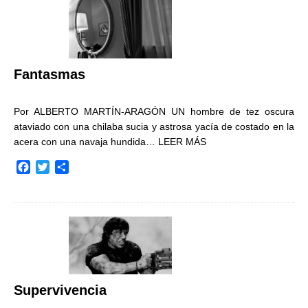
b
t
a
o
e
r
o
r
t
k
i
r
Fantasmas
Por ALBERTO MARTÍN-ARAGÓN UN hombre de tez oscura
ataviado con una chilaba sucia y astrosa yacía de costado en la
acera con una navaja hundida…
LEER MÁS
F
T
C
a
w
o
c
i
m
e
t
p
b
t
a
o
e
r
o
r
t
k
i
r
Supervivencia