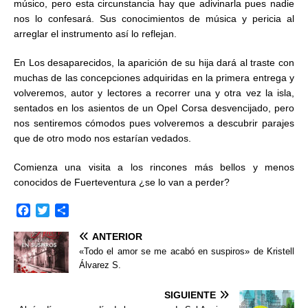
músico, pero esta circunstancia hay que adivinarla pues nadie
nos lo confesará. Sus conocimientos de música y pericia al
arreglar el instrumento así lo reflejan.
En Los desaparecidos, la aparición de su hija dará al traste con
muchas de las concepciones adquiridas en la primera entrega y
volveremos, autor y lectores a recorrer una y otra vez la isla,
sentados en los asientos de un Opel Corsa desvencijado, pero
nos sentiremos cómodos pues volveremos a descubrir parajes
que de otro modo nos estarían vedados.
Comienza una visita a los rincones más bellos y menos
conocidos de Fuerteventura ¿se lo van a perder?
F
T
C
a
w
o
ANTERIOR
c
i
m
e
t
p
«Todo el amor se me acabó en suspiros» de Kristell
b
t
a
Álvarez S.
o
e
r
o
r
t
SIGUIENTE
k
i