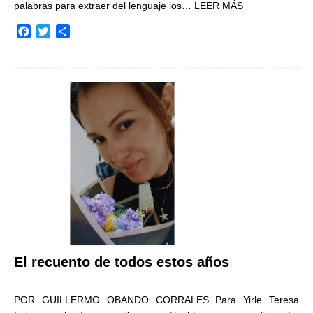
palabras para extraer del lenguaje los…
LEER MÁS
F
T
C
a
w
o
c
i
m
e
t
p
b
t
a
o
e
r
o
r
t
k
i
r
El recuento de todos estos años
POR GUILLERMO OBANDO CORRALES Para Yirle Teresa