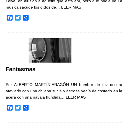
Leiva, en alusión a aquello que está ahí, pero que nadie ve La
música sacude los oídos de…
LEER MÁS
F
T
C
a
w
o
c
i
m
e
t
p
b
t
a
o
e
r
o
r
t
k
i
r
Fantasmas
Por ALBERTO MARTÍN-ARAGÓN UN hombre de tez oscura
ataviado con una chilaba sucia y astrosa yacía de costado en la
acera con una navaja hundida…
LEER MÁS
F
T
C
a
w
o
c
i
m
e
t
p