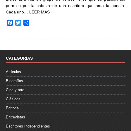
permiso por la cabeza de una escritora que ama la poesía.
Cada uno…
LEER MÁS
F
T
C
a
w
o
c
i
m
e
t
p
b
t
a
o
e
r
o
r
t
CATEGORÍAS
k
i
r
Artículos
Biografías
Cine y arte
Clásicos
Editorial
Entrevistas
Escritores Independientes