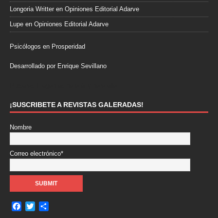
Longoria Writter
en
Opiniones Editorial Adarve
Lupe
en
Opiniones Editorial Adarve
Psicólogos en Prosperidad
Desarrollado por Enrique Sevillano
Pulseras Elegantes para él y para ella.
¡SUSCRIBETE A REVISTAS GALERADAS!
Nombre
Correo electrónico*
F
T
C
a
w
o