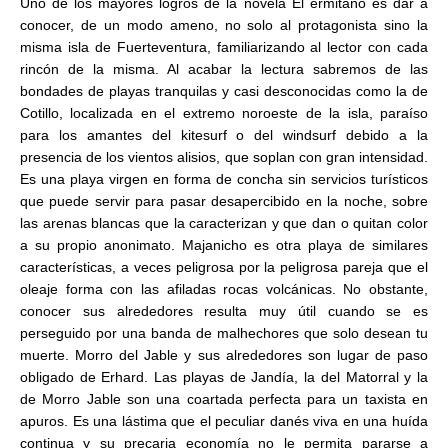
Uno de los mayores logros de la novela El ermitaño es dar a
conocer, de un modo ameno, no solo al protagonista sino la
misma isla de Fuerteventura, familiarizando al lector con cada
rincón de la misma. Al acabar la lectura sabremos de las
bondades de playas tranquilas y casi desconocidas como la de
Cotillo, localizada en el extremo noroeste de la isla, paraíso
para los amantes del kitesurf o del windsurf debido a la
presencia de los vientos alisios, que soplan con gran intensidad.
Es una playa virgen en forma de concha sin servicios turísticos
que puede servir para pasar desapercibido en la noche, sobre
las arenas blancas que la caracterizan y que dan o quitan color
a su propio anonimato. Majanicho es otra playa de similares
características, a veces peligrosa por la peligrosa pareja que el
oleaje forma con las afiladas rocas volcánicas. No obstante,
conocer sus alrededores resulta muy útil cuando se es
perseguido por una banda de malhechores que solo desean tu
muerte. Morro del Jable y sus alrededores son lugar de paso
obligado de Erhard. Las playas de Jandía, la del Matorral y la
de Morro Jable son una coartada perfecta para un taxista en
apuros. Es una lástima que el peculiar danés viva en una huída
continua y su precaria economía no le permita pararse a