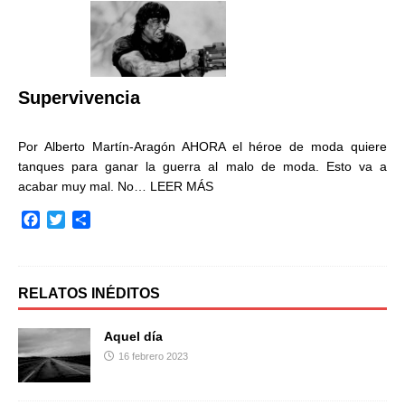
b
t
a
o
e
r
o
r
t
k
i
r
Supervivencia
Por Alberto Martín-Aragón AHORA el héroe de moda quiere
tanques para ganar la guerra al malo de moda. Esto va a
acabar muy mal. No…
LEER MÁS
F
T
C
a
w
o
c
i
m
e
t
p
b
t
a
RELATOS INÉDITOS
o
e
r
o
r
t
Aquel día
k
i
16 febrero 2023
r