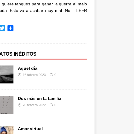
quiere tanques para ganar la guerra al malo
oda. Esto va a acabar muy mal. No…
LEER
T
C
w
o
i
m
t
p
t
a
ATOS INÉDITOS
e
r
r
t
Aquel día
i
16 febrero 2023
0
r
Dos más en la familia
28 febrero 2022
0
Amor virtual