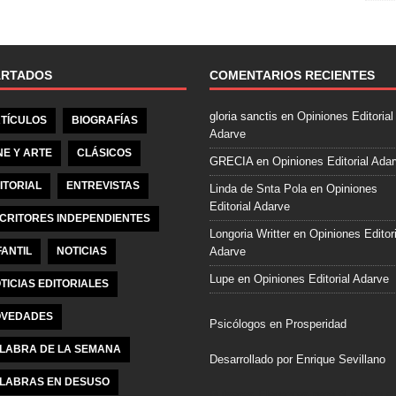
e
b
o
o
ARTADOS
COMENTARIOS RECIENTES
k
gloria sanctis
en
Opiniones Editorial
TÍCULOS
BIOGRAFÍAS
Adarve
NE Y ARTE
CLÁSICOS
GRECIA
en
Opiniones Editorial Ada
ITORIAL
ENTREVISTAS
Linda de Snta Pola
en
Opiniones
Editorial Adarve
CRITORES INDEPENDIENTES
Longoria Writter
en
Opiniones Editori
FANTIL
NOTICIAS
Adarve
Lupe
en
Opiniones Editorial Adarve
TICIAS EDITORIALES
VEDADES
Psicólogos en Prosperidad
LABRA DE LA SEMANA
Desarrollado por Enrique Sevillano
LABRAS EN DESUSO
Pulseras Elegantes para él y para el