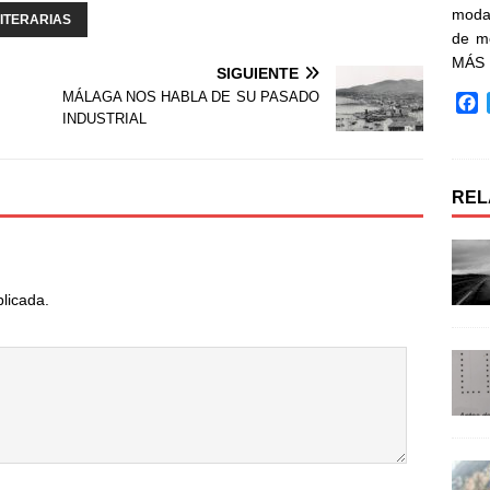
moda 
ITERARIAS
de m
MÁS
SIGUIENTE
MÁLAGA NOS HABLA DE SU PASADO
F
INDUSTRIAL
a
c
e
b
REL
o
o
k
blicada.