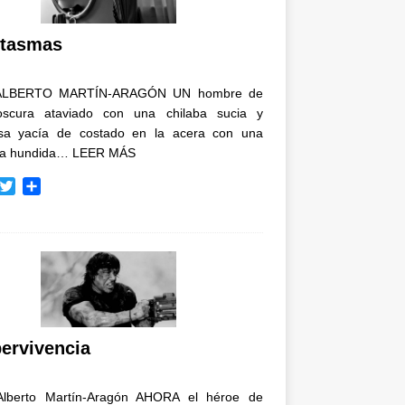
i
r
tasmas
ALBERTO MARTÍN-ARAGÓN UN hombre de
oscura ataviado con una chilaba sucia y
osa yacía de costado en la acera con una
ja hundida…
LEER MÁS
T
C
w
o
i
m
t
p
t
a
e
r
r
t
i
r
ervivencia
Alberto Martín-Aragón AHORA el héroe de