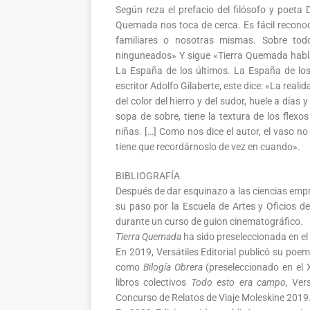
Según reza el prefacio del filósofo y poeta 
Quemada nos toca de cerca. Es fácil reconoc
familiares o nosotras mismas. Sobre todo
ninguneados» Y sigue «Tierra Quemada habla
La España de los últimos. La España de los 
escritor Adolfo Gilaberte, este dice: «La reali
del color del hierro y del sudor, huele a días
sopa de sobre, tiene la textura de los flexo
niñas. […] Como nos dice el autor, el vaso no
tiene que recordárnoslo de vez en cuando».
BIBLIOGRAFÍA
Después de dar esquinazo a las ciencias empr
su paso por la Escuela de Artes y Oficios d
durante un curso de guion cinematográfico.
Tierra Quemada
ha sido preseleccionada en el
En 2019, Versátiles Editorial publicó su poe
como
Bilogía Obrera
(preseleccionado en el X
libros colectivos
Todo esto era campo,
Vers
Concurso de Relatos de Viaje Moleskine 2019