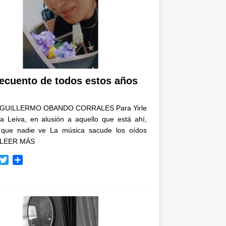
recuento de todos estos años
GUILLERMO OBANDO CORRALES Para Yirle
a Leiva, en alusión a aquello que está ahí,
 que nadie ve La música sacude los oídos
LEER MÁS
T
C
w
o
i
m
t
p
t
a
e
r
r
t