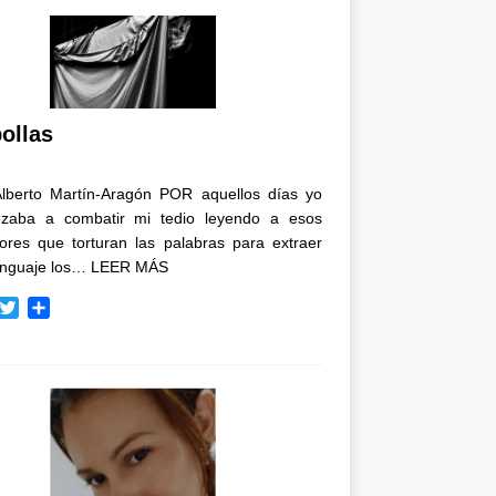
ollas
Alberto Martín-Aragón POR aquellos días yo
zaba a combatir mi tedio leyendo a esos
tores que torturan las palabras para extraer
enguaje los…
LEER MÁS
T
C
w
o
i
m
t
p
t
a
e
r
r
t
i
r