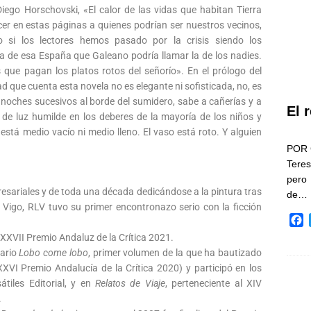
Diego Horschovski, «El calor de las vidas que habitan Tierra
er en estas páginas a quienes podrían ser nuestros vecinos,
 si los lectores hemos pasado por la crisis siendo los
 de esa España que Galeano podría llamar la de los nadies.
que pagan los platos rotos del señorío». En el prólogo del
dad que cuenta esta novela no es elegante ni sofisticada, no, es
 y noches sucesivos al borde del sumidero, sabe a cañerías y a
El 
s de luz humilde en los deberes de la mayoría de los niños y
 está medio vacío ni medio lleno. El vaso está roto. Y alguien
POR 
Teres
pero
esariales y de toda una década dedicándose a la pintura tras
de…
e Vigo, RLV tuvo su primer encontronazo serio con la ficción
F
a
 XXVII Premio Andaluz de la Crítica 2021.
c
mario
Lobo come lobo
, primer volumen de la que ha bautizado
e
XVI Premio Andalucía de la Crítica 2020) y participó en los
b
átiles Editorial, y en
Relatos de Viaje
, perteneciente al XIV
o
.
o