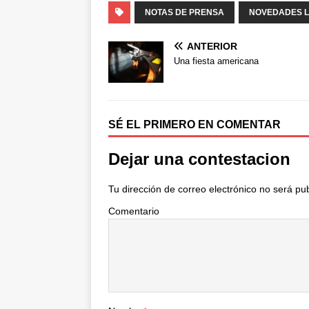
c
i
m
NOTAS DE PRENSA
NOVEDADES L
e
t
p
b
t
a
ANTERIOR
o
e
r
Una fiesta americana
o
r
t
k
i
r
SÉ EL PRIMERO EN COMENTAR
Dejar una contestacion
Tu dirección de correo electrónico no será pu
Comentario