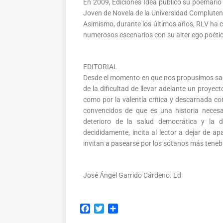
En 2009, Ediciones Idea publicó su poemari
Joven de Novela de la Universidad Compluten
Asimismo, durante los últimos años, RLV ha col
numerosos escenarios con su alter ego poétic
EDITORIAL
Desde el momento en que nos propusimos sac
de la dificultad de llevar adelante un proyect
como por la valentía crítica y descarnada co
convencidos de que es una historia necesa
deterioro de la salud democrática y la 
decididamente, incita al lector a dejar de a
invitan a pasearse por los sótanos más teneb
José Ángel Garrido Cárdeno. Ed
F
T
C
a
w
o