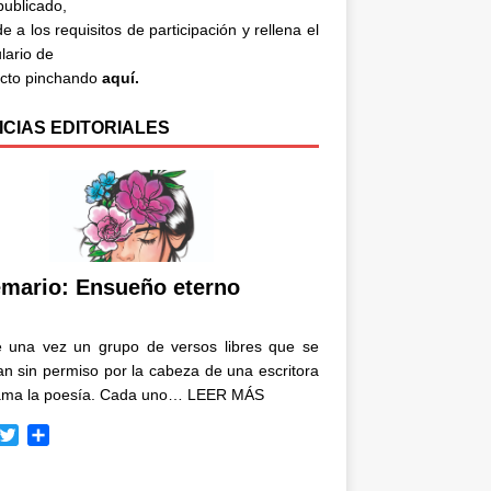
 publicado,
e a los requisitos de participación y rellena el
lario de
acto pinchando
aquí.
ICIAS EDITORIALES
mario: Ensueño eterno
e una vez un grupo de versos libres que se
n sin permiso por la cabeza de una escritora
ama la poesía. Cada uno…
LEER MÁS
T
C
w
o
i
m