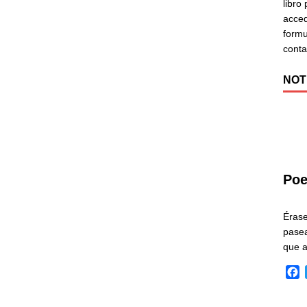
libro
acced
formu
cont
NOT
Poe
Éras
pasea
que 
F
a
c