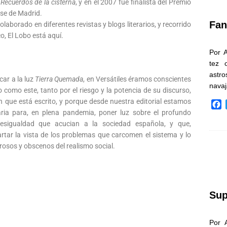
o
Recuerdos de la cisterna
, y en el 2007 fue finalista del Premio
k
se de Madrid.
Fan
aborado en diferentes revistas y blogs literarios, y recorrido
o, El Lobo está aquí.
Por 
tez 
astr
ar a la luz
Tierra Quemada
, en Versátiles éramos conscientes
nava
o como este, tanto por el riesgo y la potencia de su discurso,
n que está escrito, y porque desde nuestra editorial estamos
F
ria para, en plena pandemia, poner luz sobre el profundo
a
desigualdad que acucian a la sociedad española, y que,
c
e
partar la vista de los problemas que carcomen el sistema y lo
b
rosos y obscenos del realismo social.
o
o
k
Sup
Por 