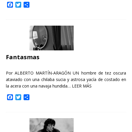
F
T
C
a
w
o
c
i
m
e
t
p
b
t
a
o
e
r
o
r
t
k
i
r
Fantasmas
Por ALBERTO MARTÍN-ARAGÓN UN hombre de tez oscura
ataviado con una chilaba sucia y astrosa yacía de costado en
la acera con una navaja hundida…
LEER MÁS
F
T
C
a
w
o
c
i
m
e
t
p
b
t
a
o
e
r