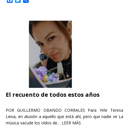
a
w
o
c
i
m
e
t
p
b
t
a
o
e
r
o
r
t
k
i
r
El recuento de todos estos años
POR GUILLERMO OBANDO CORRALES Para Yirle Teresa
Leiva, en alusión a aquello que está ahí, pero que nadie ve La
música sacude los oídos de…
LEER MÁS