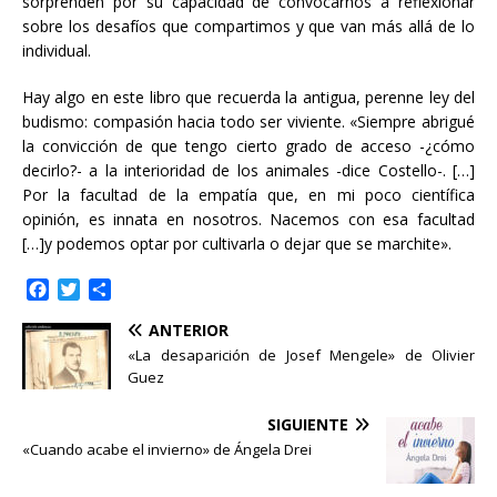
sorprenden por su capacidad de convocarnos a reflexionar
sobre los desafíos que compartimos y que van más allá de lo
individual.
Hay algo en este libro que recuerda la antigua, perenne ley del
budismo: compasión hacia todo ser viviente. «Siempre abrigué
la convicción de que tengo cierto grado de acceso -¿cómo
decirlo?- a la interioridad de los animales -dice Costello-. […]
Por la facultad de la empatía que, en mi poco científica
opinión, es innata en nosotros. Nacemos con esa facultad
[…]y podemos optar por cultivarla o dejar que se marchite».
F
T
C
a
w
o
ANTERIOR
c
i
m
e
t
p
«La desaparición de Josef Mengele» de Olivier
b
t
a
Guez
o
e
r
o
r
t
SIGUIENTE
k
i
«Cuando acabe el invierno» de Ángela Drei
r