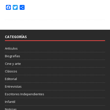
F
T
C
a
w
o
c
i
m
e
t
p
b
t
a
o
e
r
o
r
t
CATEGORÍAS
k
i
r
Artículos
Biografías
Cine y arte
Clásicos
Editorial
Entrevistas
Escritores Independientes
Infantil
Noticias