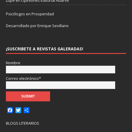
Lupe
en
Opiniones Editorial Adarve
Psicólogos en Prosperidad
Desarrollado por Enrique Sevillano
Pulseras Elegantes para él y para ella.
¡SUSCRIBETE A REVISTAS GALERADAS!
Nombre
Correo electrónico*
F
T
C
a
w
o
c
i
m
BLOGS LITERARIOS
e
t
p