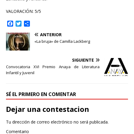
VALORACIÓN: 5/5
F
T
C
a
w
o
ANTERIOR
c
i
m
e
t
p
«La bruja» de Camilla Lackberg
b
t
a
o
e
r
o
r
t
SIGUIENTE
k
i
Convocatoria XVI Premio Anaya de Literatura
r
Infantil y Juvenil
SÉ EL PRIMERO EN COMENTAR
Dejar una contestacion
Tu dirección de correo electrónico no será publicada.
Comentario