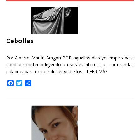
Cebollas
Por Alberto Martín-Aragón POR aquellos días yo empezaba a
combatir mi tedio leyendo a esos escritores que torturan las
palabras para extraer del lenguaje los…
LEER MÁS
F
T
C
a
w
o
c
i
m
e
t
p
b
t
a
o
e
r
o
r
t
k
i
r