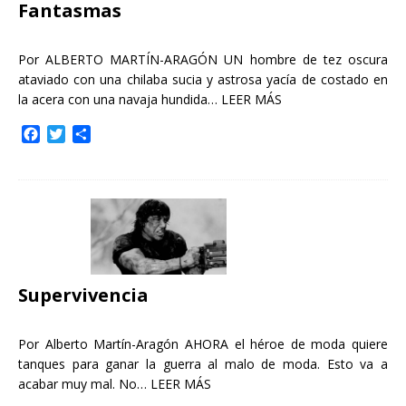
Fantasmas
Por ALBERTO MARTÍN-ARAGÓN UN hombre de tez oscura
ataviado con una chilaba sucia y astrosa yacía de costado en
la acera con una navaja hundida…
LEER MÁS
F
T
C
a
w
o
c
i
m
e
t
p
b
t
a
o
e
r
o
r
t
k
i
r
Supervivencia
Por Alberto Martín-Aragón AHORA el héroe de moda quiere
tanques para ganar la guerra al malo de moda. Esto va a
acabar muy mal. No…
LEER MÁS