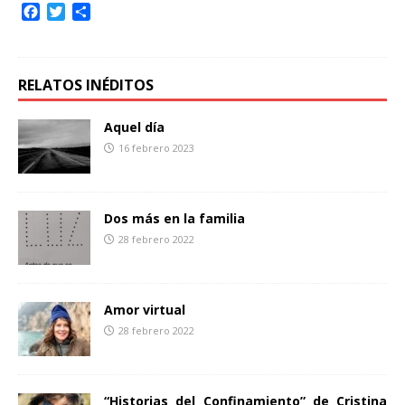
F
T
C
a
w
o
c
i
m
e
t
p
b
t
a
RELATOS INÉDITOS
o
e
r
o
r
t
Aquel día
k
i
16 febrero 2023
r
Dos más en la familia
28 febrero 2022
Amor virtual
28 febrero 2022
“Historias del Confinamiento” de Cristina