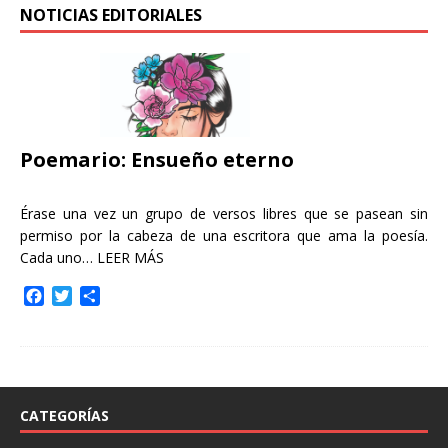
NOTICIAS EDITORIALES
Poemario: Ensueño eterno
Érase una vez un grupo de versos libres que se pasean sin
permiso por la cabeza de una escritora que ama la poesía.
Cada uno…
LEER MÁS
F
T
C
a
w
o
c
i
m
e
t
p
b
t
a
o
e
r
o
r
t
CATEGORÍAS
k
i