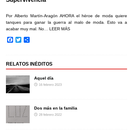
Por Alberto Martín-Aragón AHORA el héroe de moda quiere
tanques para ganar la guerra al malo de moda. Esto va a
acabar muy mal. No…
LEER MÁS
F
T
C
a
w
o
c
i
m
e
t
p
b
t
a
RELATOS INÉDITOS
o
e
r
o
r
t
Aquel día
k
i
16 febrero 2023
r
Dos más en la familia
28 febrero 2022