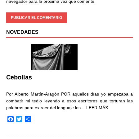
navegador para la próxima vez que comente.
NOVEDADES
Cebollas
Por Alberto Martín-Aragón POR aquellos días yo empezaba a
combatir mi tedio leyendo a esos escritores que torturan las
palabras para extraer del lenguaje los…
LEER MÁS
F
T
C
a
w
o
c
i
m
e
t
p