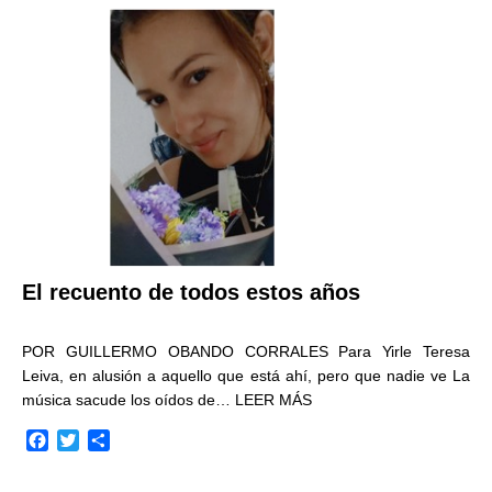
b
t
a
o
e
r
o
r
t
k
i
r
El recuento de todos estos años
POR GUILLERMO OBANDO CORRALES Para Yirle Teresa
Leiva, en alusión a aquello que está ahí, pero que nadie ve La
música sacude los oídos de…
LEER MÁS
F
T
C
a
w
o
c
i
m