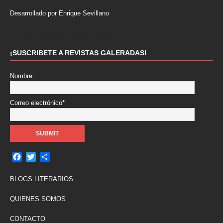
Desarrollado por Enrique Sevillano
Pulseras Elegantes para él y para ella.
¡SUSCRIBETE A REVISTAS GALERADAS!
Nombre
Correo electrónico*
F
T
C
a
w
o
c
i
m
BLOGS LITERARIOS
e
t
p
b
t
a
QUIENES SOMOS
o
e
r
o
r
t
CONTACTO