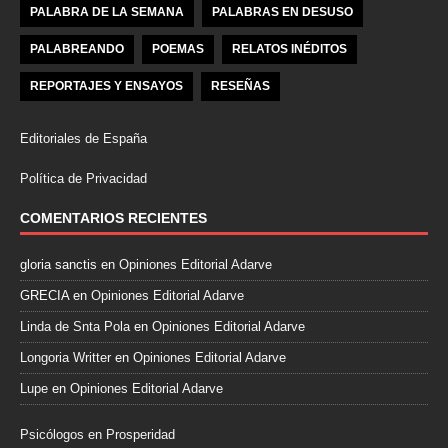
PALABRA DE LA SEMANA
PALABRAS EN DESUSO
PALABREANDO
POEMAS
RELATOS INÉDITOS
REPORTAJES Y ENSAYOS
RESEÑAS
Editoriales de España
Política de Privacidad
COMENTARIOS RECIENTES
gloria sanctis
en
Opiniones Editorial Adarve
GRECIA
en
Opiniones Editorial Adarve
Linda de Snta Pola
en
Opiniones Editorial Adarve
Longoria Writter
en
Opiniones Editorial Adarve
Lupe
en
Opiniones Editorial Adarve
Psicólogos en Prosperidad