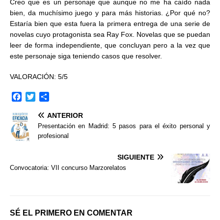
Creo que es un personaje que aunque no me ha caído nada
bien, da muchísimo juego y para más historias. ¿Por qué no?
Estaría bien que esta fuera la primera entrega de una serie de
novelas cuyo protagonista sea Ray Fox. Novelas que se puedan
leer de forma independiente, que concluyan pero a la vez que
este personaje siga teniendo casos que resolver.
VALORACIÓN: 5/5
F
T
C
a
w
o
ANTERIOR
c
i
m
e
t
p
Presentación en Madrid: 5 pasos para el éxito personal y
b
t
a
profesional
o
e
r
o
r
t
SIGUIENTE
k
i
Convocatoria: VII concurso Marzorelatos
r
SÉ EL PRIMERO EN COMENTAR