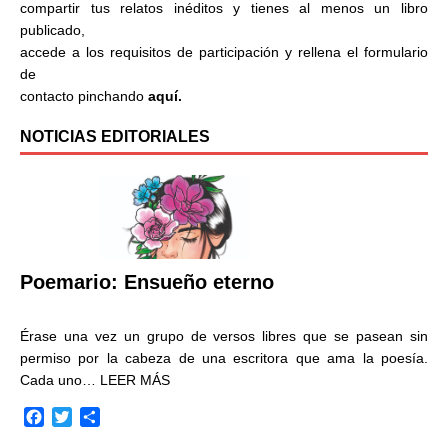
compartir tus relatos inéditos y tienes al menos un libro
publicado,
accede a los requisitos de participación y rellena el formulario
de
contacto pinchando
aquí.
NOTICIAS EDITORIALES
Poemario: Ensueño eterno
Érase una vez un grupo de versos libres que se pasean sin
permiso por la cabeza de una escritora que ama la poesía.
Cada uno…
LEER MÁS
F
T
C
a
w
o