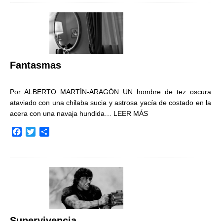
e
t
p
b
t
a
o
e
r
o
r
t
k
i
r
Fantasmas
Por ALBERTO MARTÍN-ARAGÓN UN hombre de tez oscura
ataviado con una chilaba sucia y astrosa yacía de costado en la
acera con una navaja hundida…
LEER MÁS
F
T
C
a
w
o
c
i
m
e
t
p
b
t
a
o
e
r
o
r
t
k
i
r
Supervivencia