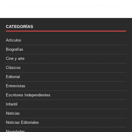
c
i
m
e
t
p
b
t
a
o
e
r
o
r
t
CATEGORÍAS
k
i
r
Artículos
Biografías
Cine y arte
Clásicos
Editorial
Entrevistas
Escritores Independientes
Infantil
Noticias
Noticias Editoriales
Novedades