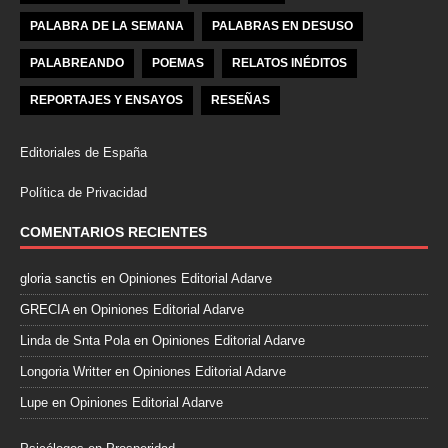
PALABRA DE LA SEMANA
PALABRAS EN DESUSO
PALABREANDO
POEMAS
RELATOS INÉDITOS
REPORTAJES Y ENSAYOS
RESEÑAS
Editoriales de España
Política de Privacidad
COMENTARIOS RECIENTES
gloria sanctis
en
Opiniones Editorial Adarve
GRECIA
en
Opiniones Editorial Adarve
Linda de Snta Pola
en
Opiniones Editorial Adarve
Longoria Writter
en
Opiniones Editorial Adarve
Lupe
en
Opiniones Editorial Adarve