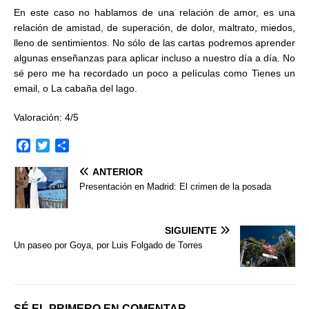
En este caso no hablamos de una relación de amor, es una
relación de amistad, de superación, de dolor, maltrato, miedos,
lleno de sentimientos. No sólo de las cartas podremos aprender
algunas enseñanzas para aplicar incluso a nuestro día a día. No
sé pero me ha recordado un poco a películas como Tienes un
email, o La cabaña del lago.
Valoración: 4/5
F
T
C
a
w
o
ANTERIOR
c
i
m
e
t
p
Presentación en Madrid: El crimen de la posada
b
t
a
o
e
r
o
r
t
SIGUIENTE
k
i
Un paseo por Goya, por Luis Folgado de Torres
r
SÉ EL PRIMERO EN COMENTAR