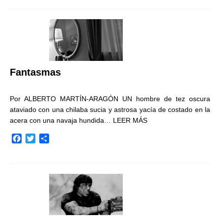
c
i
m
e
t
p
b
t
a
o
e
r
o
r
t
k
i
r
Fantasmas
Por ALBERTO MARTÍN-ARAGÓN UN hombre de tez oscura
ataviado con una chilaba sucia y astrosa yacía de costado en la
acera con una navaja hundida…
LEER MÁS
F
T
C
a
w
o
c
i
m
e
t
p
b
t
a
o
e
r
o
r
t
k
i
r