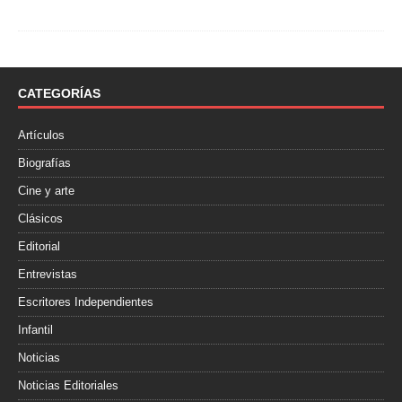
a
w
o
c
i
m
e
t
p
b
t
a
o
e
r
o
r
t
CATEGORÍAS
k
i
r
Artículos
Biografías
Cine y arte
Clásicos
Editorial
Entrevistas
Escritores Independientes
Infantil
Noticias
Noticias Editoriales