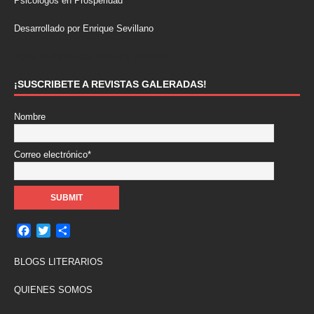
Psicólogos en Prosperidad
Desarrollado por Enrique Sevillano
Pulseras Elegantes para él y para ella.
¡SUSCRIBETE A REVISTAS GALERADAS!
Nombre
Correo electrónico*
F
T
C
a
w
o
c
i
m
BLOGS LITERARIOS
e
t
p
b
t
a
QUIENES SOMOS
o
e
r