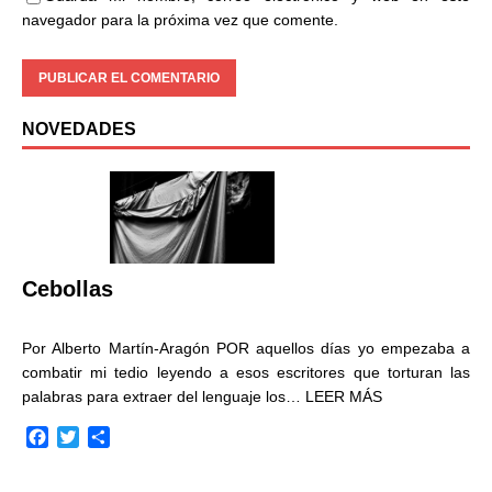
navegador para la próxima vez que comente.
NOVEDADES
Cebollas
Por Alberto Martín-Aragón POR aquellos días yo empezaba a
combatir mi tedio leyendo a esos escritores que torturan las
palabras para extraer del lenguaje los…
LEER MÁS
F
T
C
a
w
o
c
i
m