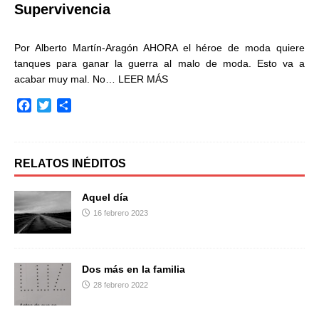
Supervivencia
Por Alberto Martín-Aragón AHORA el héroe de moda quiere
tanques para ganar la guerra al malo de moda. Esto va a
acabar muy mal. No…
LEER MÁS
F
T
C
a
w
o
c
i
m
e
t
p
b
t
a
RELATOS INÉDITOS
o
e
r
o
r
t
Aquel día
k
i
16 febrero 2023
r
Dos más en la familia
28 febrero 2022