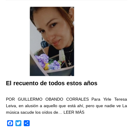
e
t
p
b
t
a
o
e
r
o
r
t
k
i
r
El recuento de todos estos años
POR GUILLERMO OBANDO CORRALES Para Yirle Teresa
Leiva, en alusión a aquello que está ahí, pero que nadie ve La
música sacude los oídos de…
LEER MÁS
F
T
C
a
w
o